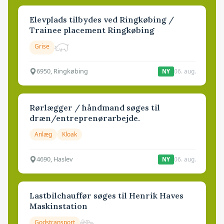
Elevplads tilbydes ved Ringkøbing /
Trainee placement Ringkøbing
Grise
6950, Ringkøbing
06. aug.
NY
Rørlægger / håndmand søges til
dræn/entreprenørarbejde.
Anlæg
Kloak
4690, Haslev
06. aug.
NY
Lastbilchauffør søges til Henrik Haves
Maskinstation
Godstransport