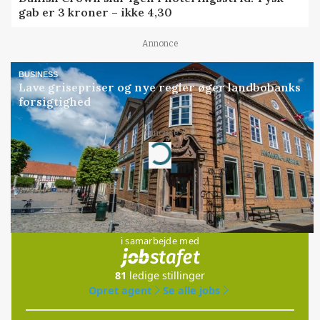
gab er 3 kroner – ikke 4,30
Annonce
BUSINESS
Lave grisepriser og nye regler øger landbobanks
forsigtighed
Annonce
Loading...
Jobs
i samarbejde med
81
ledige stillinger
Opret agent
Se alle jobs