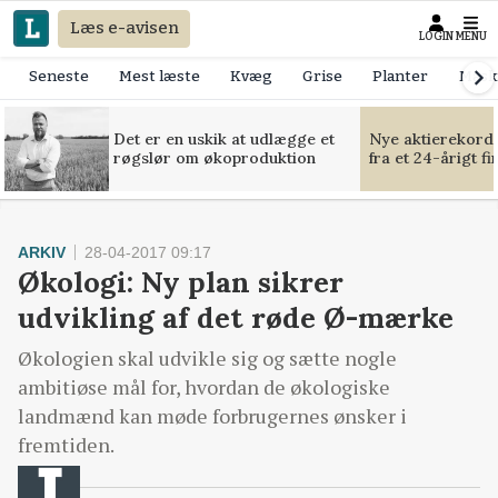
Læs e-avisen
LOGIN
MENU
Seneste
Mest læste
Kvæg
Grise
Planter
Mask
Det er en uskik at udlægge et
Nye aktierekorde
røgslør om økoproduktion
fra et 24-årigt f
ARKIV
28-04-2017 09:17
Økologi: Ny plan sikrer
udvikling af det røde Ø-mærke
Økologien skal udvikle sig og sætte nogle
ambitiøse mål for, hvordan de økologiske
landmænd kan møde forbrugernes ønsker i
fremtiden.