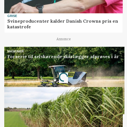
GRISE
Svineproducenter kalder Danish Crowns pris en
katastrofe
Annonce
MASKINER
Forserie til selvkørende skårlægger afprøves i år
Annonce
Loading...