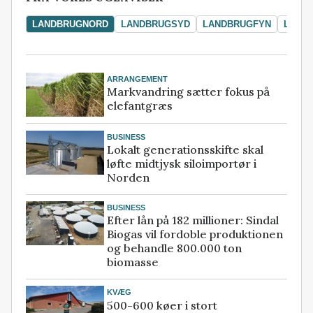
LANDBRUGNORD
LANDBRUGSYD
LANDBRUGFYN
LAND
ARRANGEMENT
Markvandring sætter fokus på
elefantgræs
BUSINESS
Lokalt generationsskifte skal
løfte midtjysk siloimportør i
Norden
BUSINESS
Efter lån på 182 millioner: Sindal
Biogas vil fordoble produktionen
og behandle 800.000 ton
biomasse
KVÆG
500-600 køer i stort