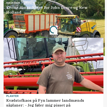
MASKINER
Krone åbner XDisc for John Deere og New
Holland
Annonce
Loading...
PLANTER
Kvælstofkaos på Fyn lammer landmænds
såplaner: - Jeg føler mig pisset på