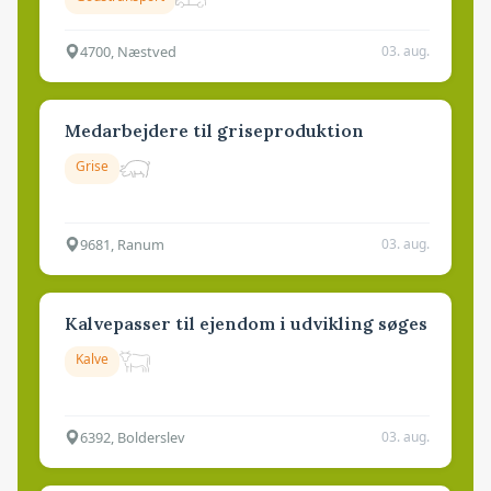
4700, Næstved
03. aug.
Medarbejdere til griseproduktion
Grise
9681, Ranum
03. aug.
Kalvepasser til ejendom i udvikling søges
Kalve
6392, Bolderslev
03. aug.