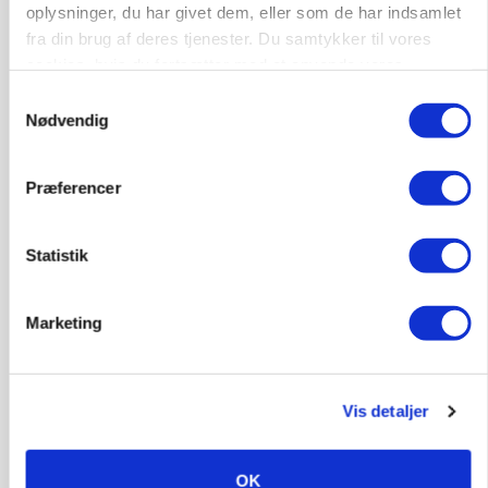
Efter lån på 182 millioner: Sindal Biogas vil
oplysninger, du har givet dem, eller som de har indsamlet
fordoble produktionen og behandle 800.000 ton
fra din brug af deres tjenester. Du samtykker til vores
biomasse
cookies, hvis du fortsætter med at anvende vores
hjemmeside.
Samtykkevalg
Nødvendig
Præferencer
Statistik
Marketing
LEDER
Det er en uskik at udlægge et røgslør om
økoproduktion
Vis detaljer
OK