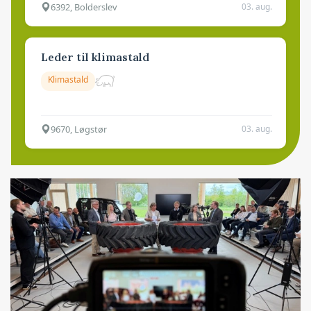
6392, Bolderslev
03. aug.
Leder til klimastald
Klimastald
9670, Løgstør
03. aug.