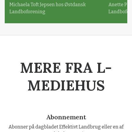
Michaela Toft Jepsen hos Østdansk
Anette Pl
Landboforening
Landbofor
MERE FRA L-
MEDIEHUS
Abonnement
Abonner på dagbladet Effektivt Landbrug eller en af