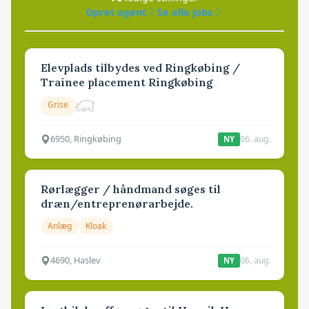
Opret agent
Se alle jobs
Elevplads tilbydes ved Ringkøbing /
Trainee placement Ringkøbing
Grise
6950, Ringkøbing
06. aug.
NY
Rørlægger / håndmand søges til
dræn/entreprenørarbejde.
Anlæg
Kloak
4690, Haslev
06. aug.
NY