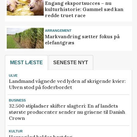
Engang eksportsucces – nu
kulturhistorie: Gammel sæd kan
redde truet race
ARRANGEMENT
Markvandring sætter fokus på
elefantgræs
MEST LÆSTE
SENESTE NYT
ULVE
Landmand vågnede ved lyden af skrigende kvier:
Ulven stod på foderbordet
BUSINESS
32.500 stipladser skifter slagteri: En af landets
største producenter sender nu grisene til Danish
Crown
KULTUR
Herregård holder høstdag