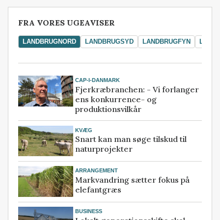
FRA VORES UGEAVISER
LANDBRUGNORD
LANDBRUGSYD
LANDBRUGFYN
LAND
CAP-I-DANMARK
Fjerkræbranchen: - Vi forlanger
ens konkurrence- og
produktionsvilkår
KVÆG
Snart kan man søge tilskud til
naturprojekter
ARRANGEMENT
Markvandring sætter fokus på
elefantgræs
BUSINESS