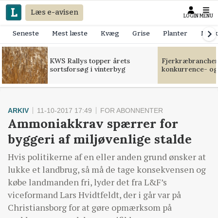
Læs e-avisen
LOGIN
MENU
Seneste
Mest læste
Kvæg
Grise
Planter
Mask
KWS Rallys topper årets
Fjerkræbranchen:
sortsforsøg i vinterbyg
konkurrence- og
ARKIV
11-10-2017 17:49
FOR ABONNENTER
Ammoniakkrav spærrer for
byggeri af miljøvenlige stalde
Hvis politikerne af en eller anden grund ønsker at
lukke et landbrug, så må de tage konsekvensen og
købe landmanden fri, lyder det fra L&F’s
viceformand Lars Hvidtfeldt, der i går var på
Christiansborg for at gøre opmærksom på