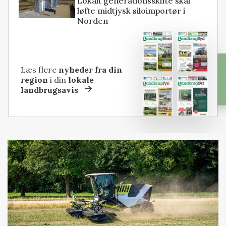
Lokalt generationsskifte skal
løfte midtjysk siloimportør i
Norden
Læs flere
nyheder fra din
region
i din
lokale
landbrugsavis