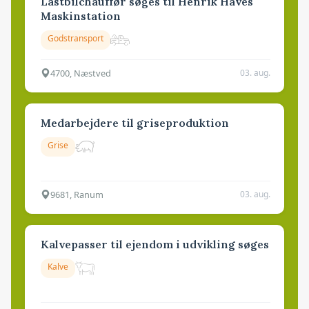
Lastbilchauffør søges til Henrik Haves
Maskinstation
Godstransport
4700, Næstved
03. aug.
Medarbejdere til griseproduktion
Grise
9681, Ranum
03. aug.
Kalvepasser til ejendom i udvikling søges
Kalve