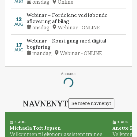
AUG
onsdag
Online
Webinar – Fordelene ved løbende
12
aflevering af bilag
AUG
onsdag
Webinar - ONLINE
Webinar – Kom i gang med digital
17
bogføring
AUG
mandag
Webinar - ONLINE
Annonce
Loading...
NAVNENYT
Se mere navnenyt
3. AUG.
3. AUG.
Michaela Toft Jepsen
Anette Pl
Velkommen til økonomiassistent trainee
Velkommen 