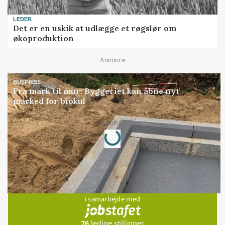
LEDER
Det er en uskik at udlægge et røgslør om
økoproduktion
Annonce
BUSINESS
Fra mark til mur: Byggeriet kan åbne nyt
marked for biokul
Annonce
Loading...
Jobs
i samarbejde med
76
ledige stillinger