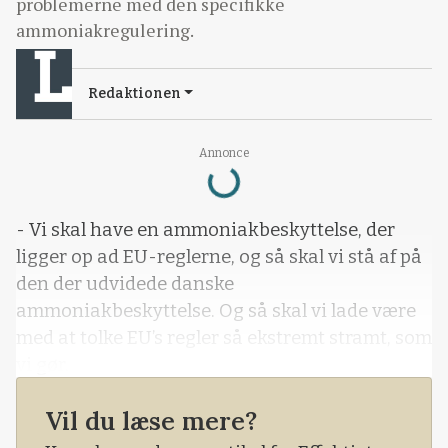
problemerne med den specifikke
ammoniakregulering.
Redaktionen
Annonce
Loading...
- Vi skal have en ammoniakbeskyttelse, der
ligger op ad EU-reglerne, og så skal vi stå af på
den der udvidede danske
ammoniakbeskyttelse. Og så skal vi lade være
med at tolke EU’s regler så ekstremt stramt, som
vi gør.
Vil du læse mere?