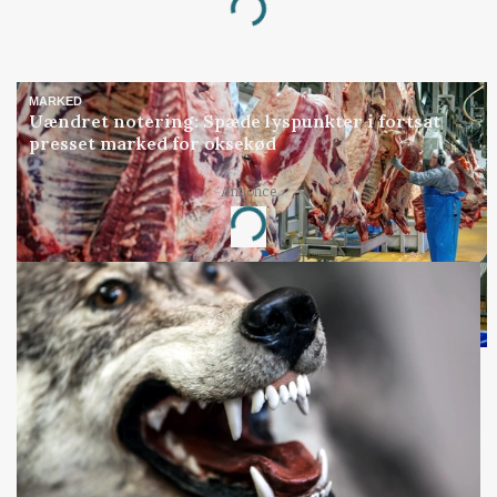
Loading...
MARKED
Uændret notering: Spæde lyspunkter i fortsat
presset marked for oksekød
Annonce
Loading...