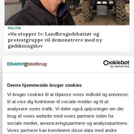
POLITIK
»Nu stopper I«: Landbrugsdebattør og
protestgruppe vil demonstrere mod ny
gødskningslov
Annonce
POLITIK
Folketinget behandler ny gødskningslov: Sådan
kan den ændre din bedrift fra 2027
Denne hjemmeside bruger cookies
Vi bruger cookies til at tilpasse vores indhold og annoncer,
Annonce
til at vise dig funktioner til sociale medier og til at
Loading...
analysere vores trafik. Vi deler også oplysninger om din
brug af vores website med vores partnere inden for
sociale medier, annonceringspartnere og analysepartnere.
Vores partnere kan kombinere disse data med andre