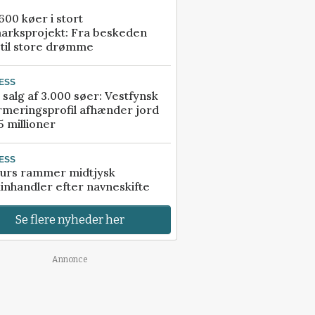
00 køer i stort
arksprojekt: Fra beskeden
 til store drømme
ESS
 salg af 3.000 søer: Vestfynsk
rmeringsprofil afhænder jord
5 millioner
ESS
urs rammer midtjysk
inhandler efter navneskifte
Se flere nyheder her
Annonce