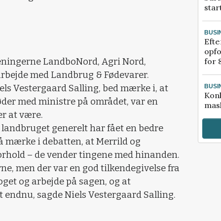
star
BUSI
Efte
opfo
reningerne LandboNord, Agri Nord,
for 
arbejde med Landbrug & Fødevarer.
s Vestergaard Salling, bed mærke i, at
BUSI
Kon
e møder med ministre på området, var en
mask
er at være.
 landbruget generelt har fået en bedre
mærke i debatten, at Merrild og
forhold – de vender tingene med hinanden.
erne, men der var en god tilkendegivelse fra
oget og arbejde på sagen, og at
t endnu, sagde Niels Vestergaard Salling.