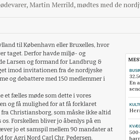
ødevarer, Martin Merrild, mødtes med de nor
lland til København eller Bruxelles, hvor
ver taget. Derfor havde miljø- og
MES
de Larsen og formand for Landbrug &
get imod invitationen fra de nordjyske
BUSI
32.5
me og debattere med 150 medlemmer i
En a
send
lde et fælles møde som dette i vores
 og få mulighed for at få forklaret
KULT
Her
fra Christiansborg, som måske ikke altid
 os. Forskellen bliver jo åbenlys på en
KVÆ
ræver jo et samspil mellem 90 mandater at
500-
 for Agri Nord Carl Chr. Pedersen.
bar