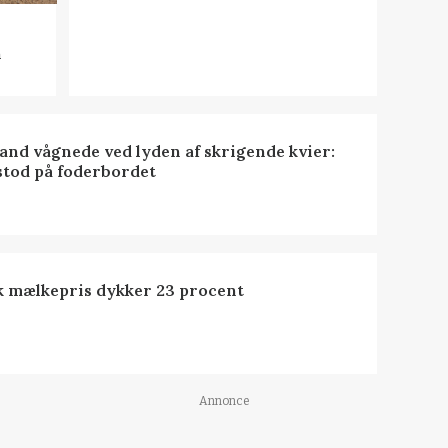
n
nd vågnede ved lyden af skrigende kvier:
stod på foderbordet
k mælkepris dykker 23 procent
Annonce