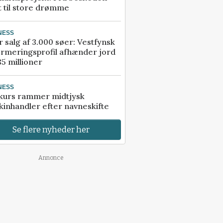
t til store drømme
NESS
r salg af 3.000 søer: Vestfynsk
rmeringsprofil afhænder jord
85 millioner
NESS
kurs rammer midtjysk
inhandler efter navneskifte
Se flere nyheder her
Annonce