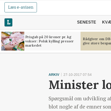
Læs e-avisen
SENESTE
KV
Prisgab på 20 kroner pr. kg
Rådgiver om DB-
vokser: Polsk kylling presser
give store bespa
markedet
ARKIV
27-10-2017 07:54
Minister lo
Spørgsmål om udvikling a
blot nogle af de emner so