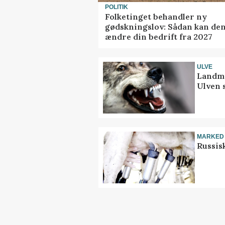
POLITIK
Folketinget behandler ny
gødskningslov: Sådan kan de
ændre din bedrift fra 2027
ULVE
Landma
Ulven 
MARKED
Russis