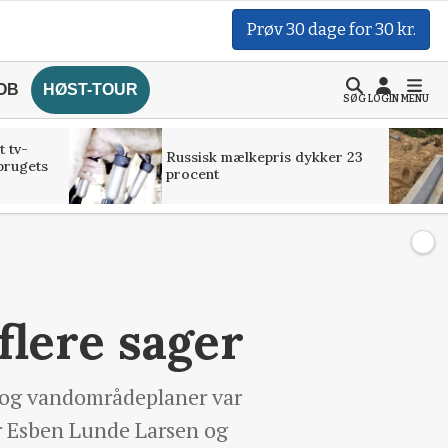
Prøv 30 dage for 30 kr.
OB
HØST-TOUR
SØG
LOGIN
MENU
t tv-
Russisk mælkepris dykker 23
brugets
procent
flere sager
 og vandområdeplaner var
er Esben Lunde Larsen og