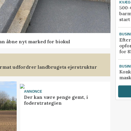
KVÆG
500-6
barm
start
BUSIN
Efter
kan åbne nyt marked for biokul
opfo
for 8
format udfordrer landbrugets ejerstruktur
BUSIN
Konk
mask
ANNONCE
Der kan være penge gemt, i
foderstrategien