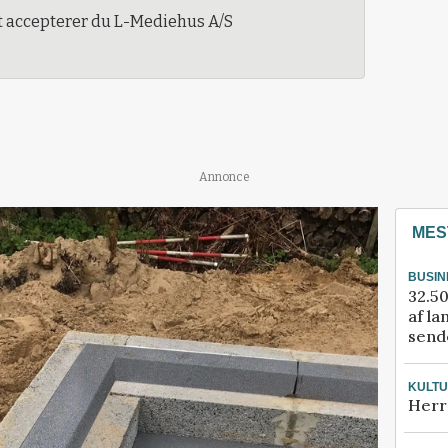
t accepterer du L-Mediehus A/S
Annonce
MES
BUSIN
32.50
af la
sende
KULT
Herr