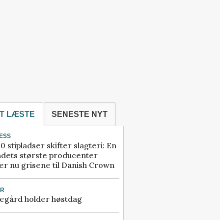
T LÆSTE
SENESTE NYT
ESS
0 stipladser skifter slagteri: En
ndets største producenter
r nu grisene til Danish Crown
UR
egård holder høstdag