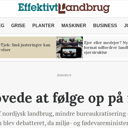
ÆG
GRISE
PLANTER
MASKINER
BUSINESS
J
Ejer eller medejer? Ny
Tjek: Små justeringer kan
format udfordrer land
relser
ejerstruktur
Annonce
vede at følge op på 
f nordjysk landbrug, mindre bureaukratisering
m blev debatteret, da miljø- og fødevareminist