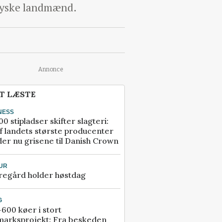
djyske landmænd.
Annonce
T LÆSTE
NESS
00 stipladser skifter slagteri:
f landets største producenter
er nu grisene til Danish Crown
UR
regård holder høstdag
G
600 køer i stort
marksprojekt: Fra beskeden