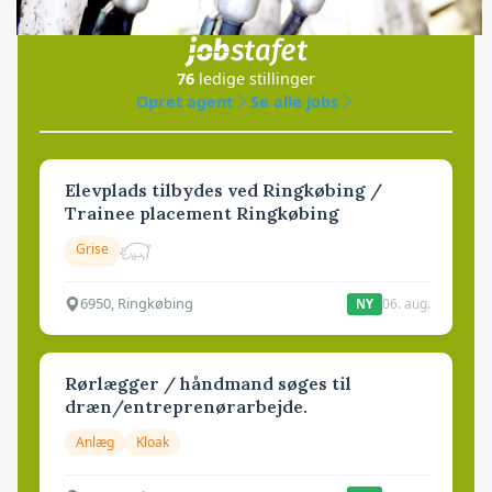
i samarbejde med
76
ledige stillinger
Opret agent
Se alle jobs
Elevplads tilbydes ved Ringkøbing /
Trainee placement Ringkøbing
Grise
6950, Ringkøbing
06. aug.
NY
Rørlægger / håndmand søges til
dræn/entreprenørarbejde.
Anlæg
Kloak