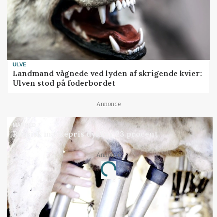
ULVE
Landmand vågnede ved lyden af skrigende kvier:
Ulven stod på foderbordet
Annonce
MARKED
Russisk mælkepris dykker 23 procent
Annonce
Loading...
Jobs