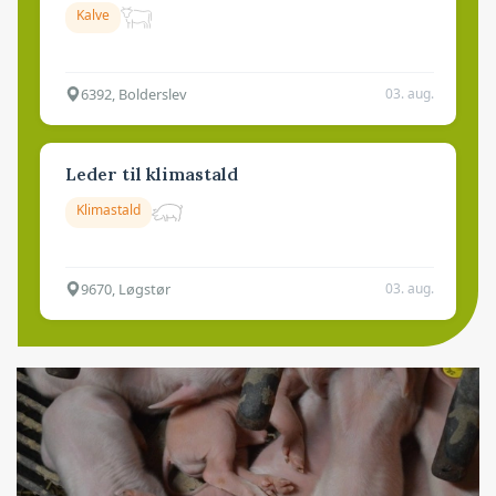
Kalve
6392, Bolderslev
03. aug.
Leder til klimastald
Klimastald
9670, Løgstør
03. aug.