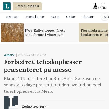
Læs e-avisen
LOGIN
MENU
Seneste
Mest læste
Kvæg
Grise
Planter
Mask
KWS Rallys topper årets
Fjerkræbranchen:
sortsforsøg i vinterbyg
konkurrence- og
ARKIV
09-05-2015 07:30
Forbedret teleskoplæsser
præsenteret på messe
Blandt 115 udstillere har Brdr. Holst Sørensen de
seneste to dage præsenteret den nye turbomodel
teleskoplæsser fra Merlo
Redaktionen