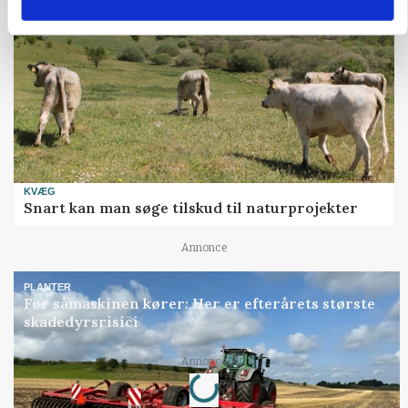
KVÆG
Snart kan man søge tilskud til naturprojekter
Annonce
PLANTER
Før såmaskinen kører: Her er efterårets største
skadedyrsrisici
Loading...
Annonce