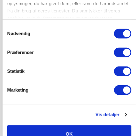
oplysninger, du har givet dem, eller som de har indsamlet
fra din brug af deres tjenester. Du samtykker til vores
cookies, hvis du fortsætter med at anvende vores
hjemmeside.
Samtykkevalg
Nødvendig
Præferencer
Statistik
POLITIK
Marketing
»Nu stopper I«: Landbrugsdebattør og
protestgruppe vil demonstrere mod ny
gødskningslov
Vis detaljer
Annonce
OK