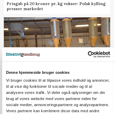
Prisgab på 20 kroner pr. kg vokser: Polsk kylling
presser markedet
Denne hjemmeside bruger cookies
GRISE
Vi bruger cookies til at tilpasse vores indhold og annoncer,
Rådgiver om DB-Tjek: Små justeringer kan give
til at vise dig funktioner til sociale medier og til at
store besparelser
analysere vores trafik. Vi deler også oplysninger om din
Loading...
brug af vores website med vores partnere inden for
Annonce
sociale medier, annonceringspartnere og analysepartnere.
Vores partnere kan kombinere disse data med andre