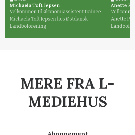
Michaela Toft Jepsen
Anette Pl
Velkommen til økonomiassistent trainee
Velkommen 
Michaela Toft Jepsen hos Østdansk
Anette Pl
Landboforening
Landbofor
MERE FRA L-
MEDIEHUS
Abonnement