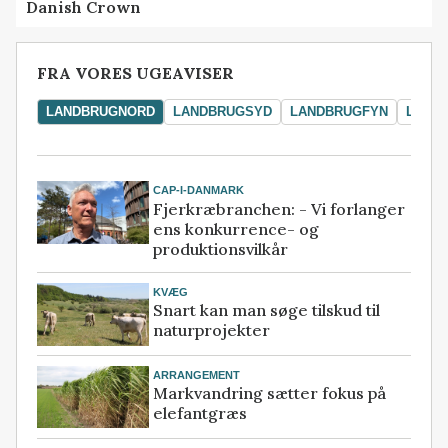
Danish Crown
FRA VORES UGEAVISER
LANDBRUGNORD
LANDBRUGSYD
LANDBRUGFYN
LAND
CAP-I-DANMARK
Fjerkræbranchen: - Vi forlanger
ens konkurrence- og
produktionsvilkår
KVÆG
Snart kan man søge tilskud til
naturprojekter
ARRANGEMENT
Markvandring sætter fokus på
elefantgræs