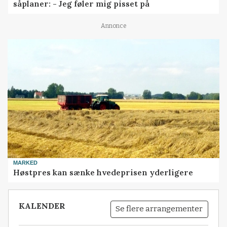
såplaner: - Jeg føler mig pisset på
Annonce
MARKED
Høstpres kan sænke hvedeprisen yderligere
KALENDER
Se flere arrangementer