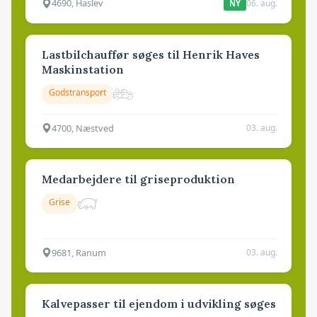
4690, Haslev
06. aug.
NY
Lastbilchauffør søges til Henrik Haves
Maskinstation
Godstransport
4700, Næstved
03. aug.
Medarbejdere til griseproduktion
Grise
9681, Ranum
03. aug.
Kalvepasser til ejendom i udvikling søges