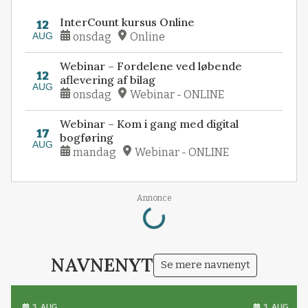
InterCount kursus Online
12
AUG
onsdag
Online
Webinar – Fordelene ved løbende
12
aflevering af bilag
AUG
onsdag
Webinar - ONLINE
Webinar – Kom i gang med digital
17
bogføring
AUG
mandag
Webinar - ONLINE
Loading...
Annonce
NAVNENYT
Se mere navnenyt
3. AUG.
3. AUG.