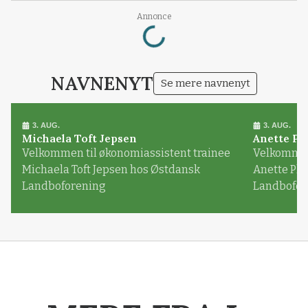
Loading...
Annonce
NAVNENYT
Se mere navnenyt
3. AUG.
3. AUG.
Michaela Toft Jepsen
Anette Pl
Velkommen til økonomiassistent trainee
Velkommen 
Michaela Toft Jepsen hos Østdansk
Anette Pl
Landboforening
Landbofor