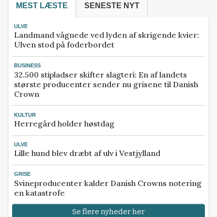
MEST LÆSTE
SENESTE NYT
ULVE
Landmand vågnede ved lyden af skrigende kvier:
Ulven stod på foderbordet
BUSINESS
32.500 stipladser skifter slagteri: En af landets
største producenter sender nu grisene til Danish
Crown
KULTUR
Herregård holder høstdag
ULVE
Lille hund blev dræbt af ulv i Vestjylland
GRISE
Svineproducenter kalder Danish Crowns notering
en katastrofe
Se flere nyheder her