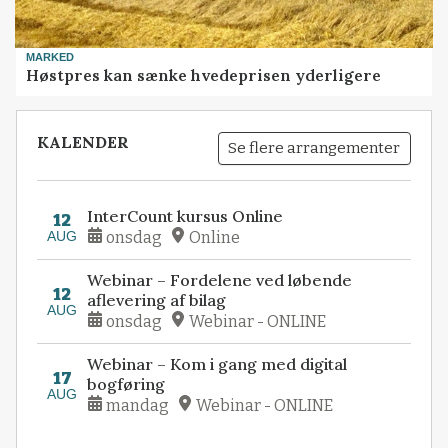
MARKED
Høstpres kan sænke hvedeprisen yderligere
KALENDER
Se flere arrangementer
InterCount kursus Online
12
AUG
onsdag
Online
Webinar – Fordelene ved løbende
12
aflevering af bilag
AUG
onsdag
Webinar - ONLINE
Webinar – Kom i gang med digital
17
bogføring
AUG
mandag
Webinar - ONLINE