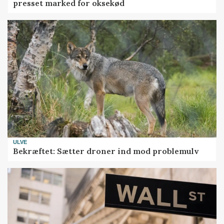
presset marked for oksekød
ULVE
Bekræftet: Sætter droner ind mod problemulv