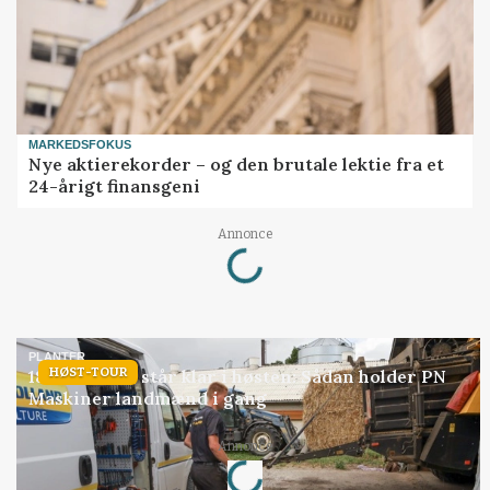
MARKEDSFOKUS
Nye aktierekorder – og den brutale lektie fra et
24-årigt finansgeni
Loading...
Annonce
PLANTER
HØST-TOUR
18 montører står klar i høsten: Sådan holder PN
Maskiner landmænd i gang
Loading...
Annonce