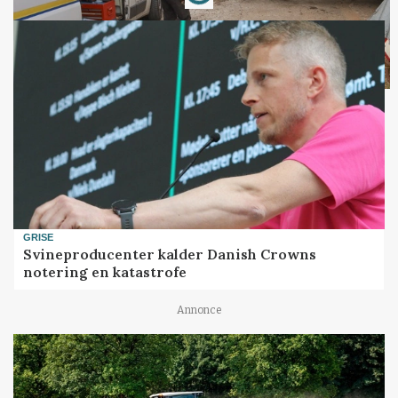
GRISE
Svineproducenter kalder Danish Crowns
notering en katastrofe
Annonce