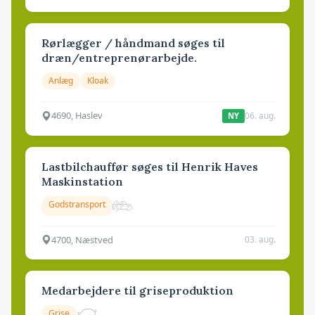
Rørlægger / håndmand søges til
dræn/entreprenørarbejde.
Anlæg
Kloak
4690, Haslev
06. aug.
NY
Lastbilchauffør søges til Henrik Haves
Maskinstation
Godstransport
4700, Næstved
03. aug.
Medarbejdere til griseproduktion
Grise