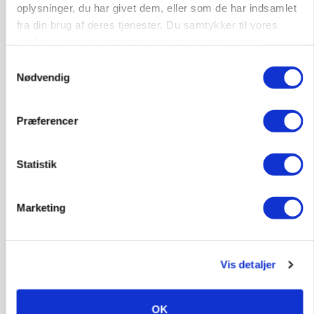
oplysninger, du har givet dem, eller som de har indsamlet
»Nu stopper I«: Landbrugsdebattør og
protestgruppe vil demonstrere mod ny
fra din brug af deres tjenester. Du samtykker til vores
gødskningslov
cookies, hvis du fortsætter med at anvende vores
hjemmeside.
Samtykkevalg
Annonce
Nødvendig
Præferencer
Statistik
Marketing
KVÆG
Vis detaljer
Snart kan man søge tilskud til naturprojekter
Annonce
OK