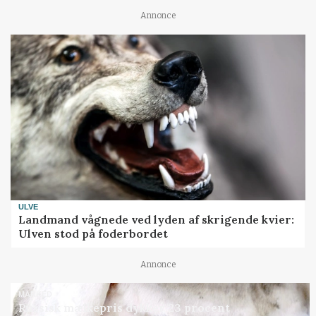
Annonce
ULVE
Landmand vågnede ved lyden af skrigende kvier:
Ulven stod på foderbordet
Annonce
MARKED
Russisk mælkepris dykker 23 procent