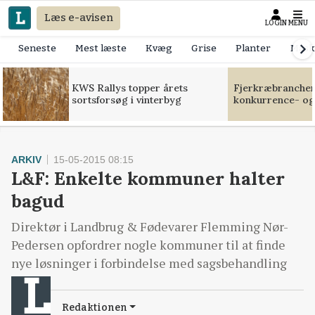
Læs e-avisen
LOGIN
MENU
Seneste
Mest læste
Kvæg
Grise
Planter
Mask
KWS Rallys topper årets
Fjerkræbranchen:
sortsforsøg i vinterbyg
konkurrence- og
ARKIV
15-05-2015 08:15
L&F: Enkelte kommuner halter
bagud
Direktør i Landbrug & Fødevarer Flemming Nør-
Pedersen opfordrer nogle kommuner til at finde
nye løsninger i forbindelse med sagsbehandling
Redaktionen