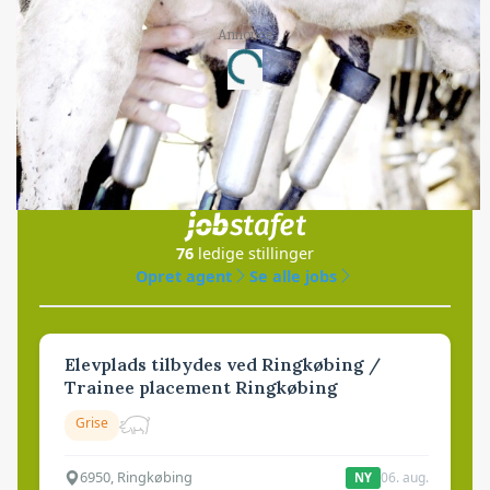
Annonce
Loading...
Jobs
i samarbejde med
76
ledige stillinger
Opret agent
Se alle jobs
Elevplads tilbydes ved Ringkøbing /
Trainee placement Ringkøbing
Grise
6950, Ringkøbing
06. aug.
NY