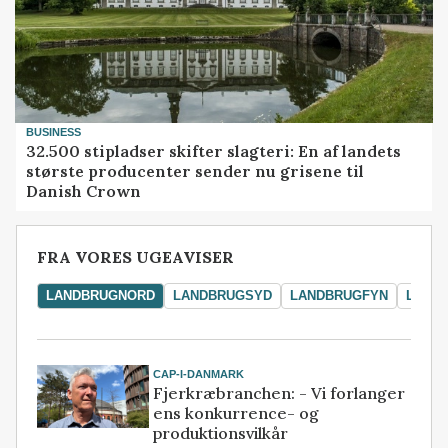
BUSINESS
32.500 stipladser skifter slagteri: En af landets
største producenter sender nu grisene til
Danish Crown
FRA VORES UGEAVISER
LANDBRUGNORD
LANDBRUGSYD
LANDBRUGFYN
LAND
CAP-I-DANMARK
Fjerkræbranchen: - Vi forlanger
ens konkurrence- og
produktionsvilkår