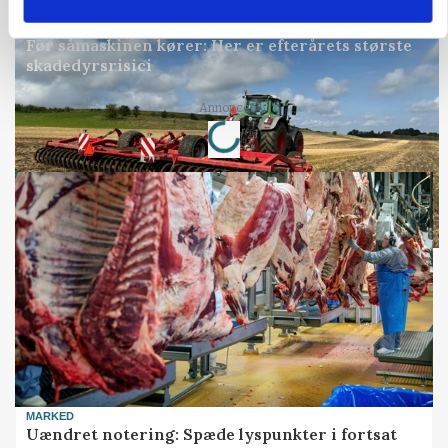
PLANTER
Før såmaskinen kører: Her er efterårets største
skadedyrsrisici
Loading...
Annonce
MARKED
Uændret notering: Spæde lyspunkter i fortsat