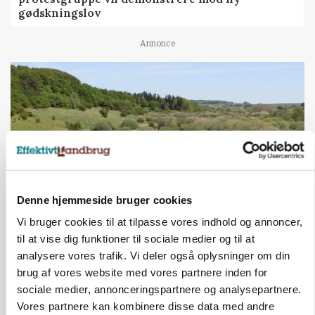
gødskningslov
Annonce
Denne hjemmeside bruger cookies
Vi bruger cookies til at tilpasse vores indhold og annoncer,
KVÆG
til at vise dig funktioner til sociale medier og til at
Snart kan man søge tilskud til naturprojekter
analysere vores trafik. Vi deler også oplysninger om din
brug af vores website med vores partnere inden for
Annonce
sociale medier, annonceringspartnere og analysepartnere.
Vores partnere kan kombinere disse data med andre
PLANTER