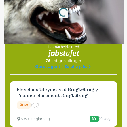
Annonce
Loading...
Jobs
i samarbejde med
76
ledige stillinger
Opret agent
Se alle jobs
Elevplads tilbydes ved Ringkøbing /
Trainee placement Ringkøbing
Grise
6950, Ringkøbing
06. aug.
NY