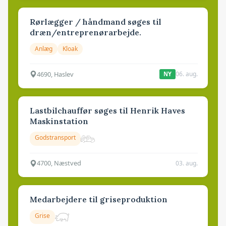
Rørlægger / håndmand søges til
dræn/entreprenørarbejde.
Anlæg
Kloak
4690, Haslev
06. aug.
NY
Lastbilchauffør søges til Henrik Haves
Maskinstation
Godstransport
4700, Næstved
03. aug.
Medarbejdere til griseproduktion
Grise