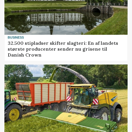
BUSINESS
32.500 stipladser skifter slagteri: En af landets
største producenter sender nu grisene til
Danish Crown