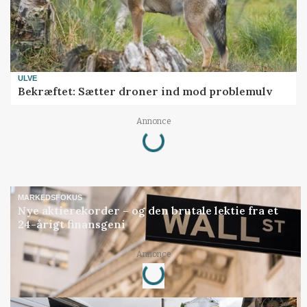
ULVE
Bekræftet: Sætter droner ind mod problemulv
Loading...
Annonce
MARKEDSFOKUS
Nye aktierekorder – og den brutale lektie fra et
24-årigt finansgeni
Loading...
Annonce