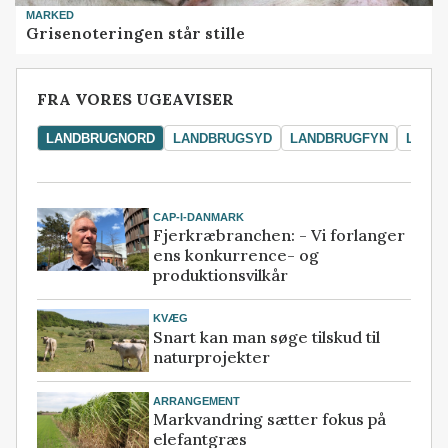
MARKED
Grisenoteringen står stille
FRA VORES UGEAVISER
LANDBRUGNORD
LANDBRUGSYD
LANDBRUGFYN
LAND
CAP-I-DANMARK
Fjerkræbranchen: - Vi forlanger
ens konkurrence- og
produktionsvilkår
KVÆG
Snart kan man søge tilskud til
naturprojekter
ARRANGEMENT
Markvandring sætter fokus på
elefantgræs