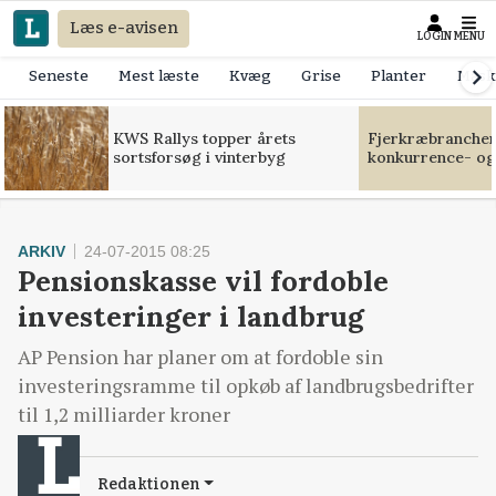
Læs e-avisen
LOGIN
MENU
Seneste
Mest læste
Kvæg
Grise
Planter
Mask
KWS Rallys topper årets
Fjerkræbranchen:
sortsforsøg i vinterbyg
konkurrence- og
ARKIV
24-07-2015 08:25
Pensionskasse vil fordoble
investeringer i landbrug
AP Pension har planer om at fordoble sin
investeringsramme til opkøb af landbrugsbedrifter
til 1,2 milliarder kroner
Redaktionen