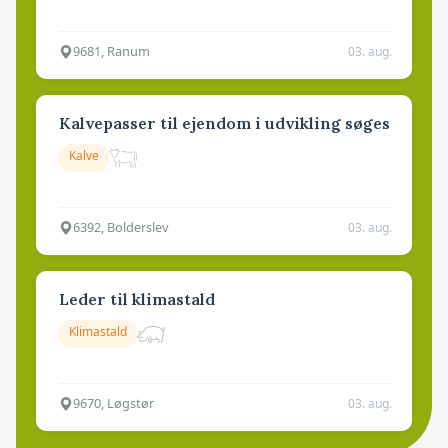
9681, Ranum
03. aug.
Kalvepasser til ejendom i udvikling søges
Kalve
6392, Bolderslev
03. aug.
Leder til klimastald
Klimastald
9670, Løgstør
03. aug.