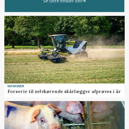
Se flere emner her
MASKINER
Forserie til selvkørende skårlægger afprøves i år