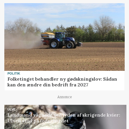
POLITIK
Folketinget behandler ny gødskningslov: Sådan
kan den ændre din bedrift fra 2027
Annonce
ULVE
Landmand vågnede ved lyden af skrigende kvier:
Ulven stod på foderbordet