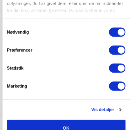
Før såmaskinen kører: Her er efterårets største
oplysninger, du har givet dem, eller som de har indsamlet
skadedyrsrisici
fra din brug af deres tjenester. Du samtykker til vores
Loading...
cookies, hvis du fortsætter med at anvende vores
Annonce
hjemmeside.
Samtykkevalg
Nødvendig
Præferencer
Statistik
Marketing
Vis detaljer
MARKED
Grisebestanden stiger trods svagere
avlsbestand
OK