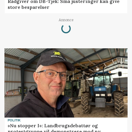
Rådgiver om DB-Tjek: Små justeringer kan give
store besparelser
Loading...
Annonce
POLITIK
»Nu stopper I«: Landbrugsdebattør og
protestgruppe vil demonstrere mod ny