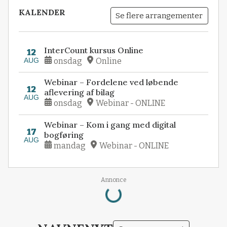
KALENDER
Se flere arrangementer
InterCount kursus Online
12
AUG
onsdag
Online
Webinar – Fordelene ved løbende
12
aflevering af bilag
AUG
onsdag
Webinar - ONLINE
Webinar – Kom i gang med digital
17
bogføring
AUG
mandag
Webinar - ONLINE
Loading...
Annonce