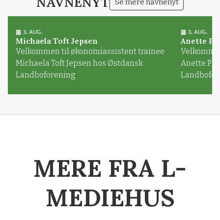
NAVNENYT
Se mere navnenyt
3. AUG.
3. AUG.
Michaela Toft Jepsen
Anette Pl
Velkommen til økonomiassistent trainee
Velkommen 
Michaela Toft Jepsen hos Østdansk
Anette Pl
Landboforening
Landbofor
MERE FRA L-
MEDIEHUS