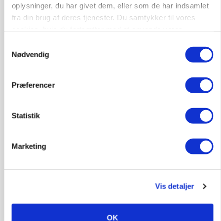
oplysninger, du har givet dem, eller som de har indsamlet
Annonce
fra din brug af deres tjenester. Du samtykker til vores
Loading...
cookies, hvis du fortsætter med at anvende vores
hjemmeside.
Samtykkevalg
Nødvendig
Præferencer
Statistik
Marketing
KVÆG
Snart kan man søge tilskud til naturprojekter
Vis detaljer
OK