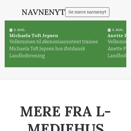
NAVNENYT
Se mere navnenyt
3. AUG.
3. AUG.
Michaela Toft Jepsen
Anette Pl
Velkommen til økonomiassistent trainee
Velkommen 
Michaela Toft Jepsen hos Østdansk
Anette Pl
Landboforening
Landbofor
MERE FRA L-
MEDIEHUS