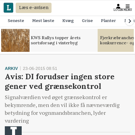
Læs e-avisen
LOGIN
MENU
Seneste
Mest læste
Kvæg
Grise
Planter
Mask
KWS Rallys topper årets
Fjerkræbranchen:
sortsforsøg i vinterbyg
konkurrence- og
ARKIV
23-06-2015 08:51
Avis: DI forudser ingen store
gener ved grænsekontrol
Signalværdien ved øget grænsekontrol er
bekymrende, men den vil ikke få nævneværdig
betydning for vognmandsbranchen, lyder
vurdering