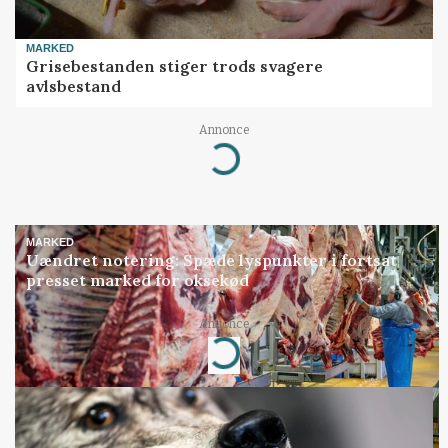
MARKED
Grisebestanden stiger trods svagere
avlsbestand
Annonce
Loading...
MARKED
Uændret notering: Spæde lyspunkter i fortsat
presset marked for oksekød
Annonce
Loading...