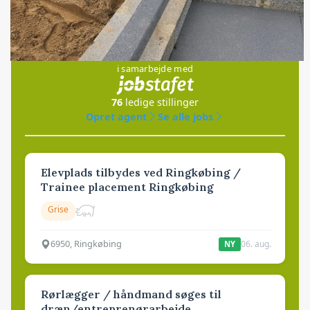
Jobs
i samarbejde med
76
ledige stillinger
Opret agent
Se alle jobs
Elevplads tilbydes ved Ringkøbing /
Trainee placement Ringkøbing
Grise
6950, Ringkøbing
06. aug.
NY
Rørlægger / håndmand søges til
dræn/entreprenørarbejde.