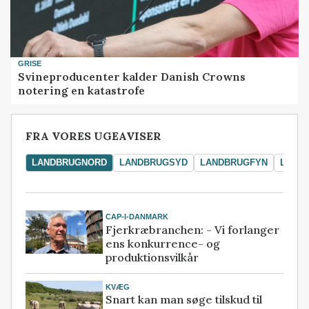
GRISE
Svineproducenter kalder Danish Crowns
notering en katastrofe
FRA VORES UGEAVISER
LANDBRUGNORD
LANDBRUGSYD
LANDBRUGFYN
LAND
CAP-I-DANMARK
Fjerkræbranchen: - Vi forlanger
ens konkurrence- og
produktionsvilkår
KVÆG
Snart kan man søge tilskud til