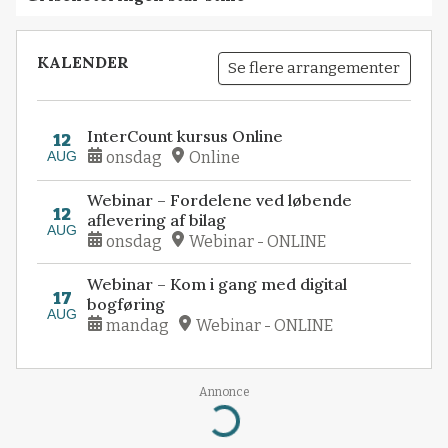
KALENDER
Se flere arrangementer
InterCount kursus Online
12
AUG
onsdag
Online
Webinar – Fordelene ved løbende
12
aflevering af bilag
AUG
onsdag
Webinar - ONLINE
Webinar – Kom i gang med digital
17
bogføring
AUG
mandag
Webinar - ONLINE
Annonce
Loading...