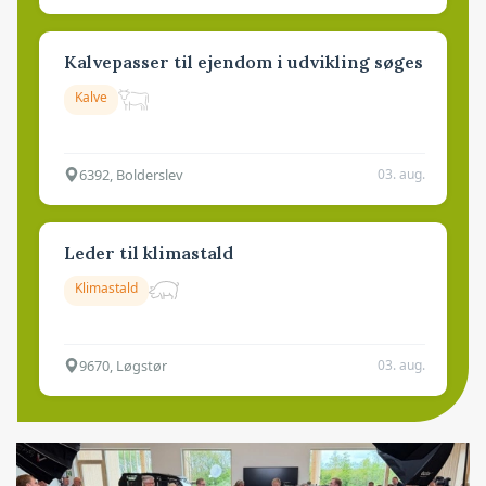
Kalvepasser til ejendom i udvikling søges
Kalve
6392, Bolderslev
03. aug.
Leder til klimastald
Klimastald
9670, Løgstør
03. aug.