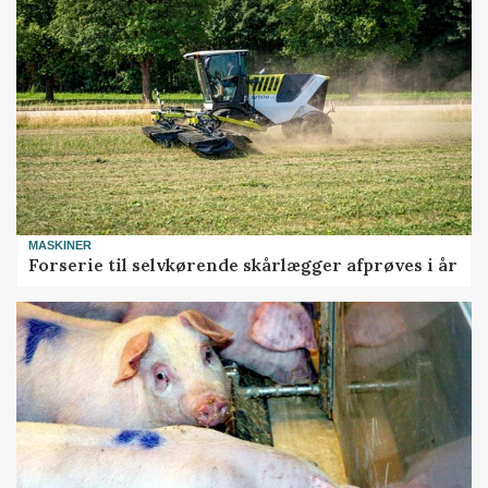
MASKINER
Forserie til selvkørende skårlægger afprøves i år