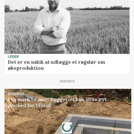
LEDER
Det er en uskik at udlægge et røgslør om
økoproduktion
Annonce
BUSINESS
Fra mark til mur: Byggeriet kan åbne nyt
marked for biokul
Loading...
Annonce