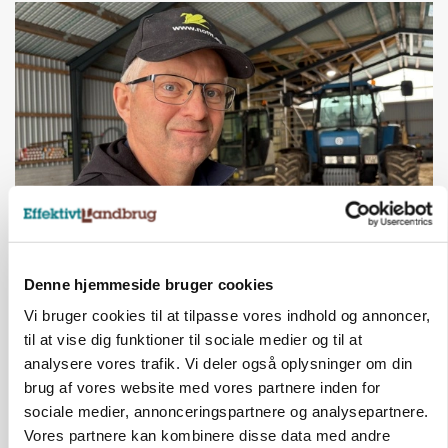
POLITIK
»Nu stopper I«: Landbrugsdebattør og
protestgruppe vil demonstrere mod ny
Denne hjemmeside bruger cookies
gødskningslov
Vi bruger cookies til at tilpasse vores indhold og annoncer,
til at vise dig funktioner til sociale medier og til at
Annonce
analysere vores trafik. Vi deler også oplysninger om din
brug af vores website med vores partnere inden for
POLITIK
Folketinget behandler ny gødskningslov: Sådan
sociale medier, annonceringspartnere og analysepartnere.
kan den ændre din bedrift fra 2027
Vores partnere kan kombinere disse data med andre