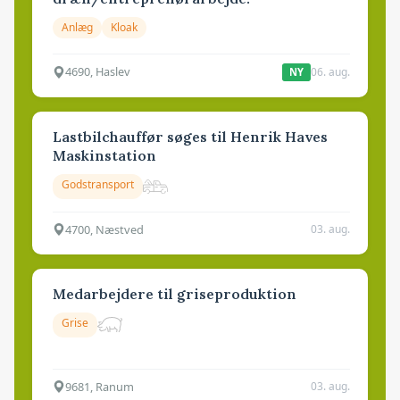
Anlæg
Kloak
4690, Haslev
06. aug.
NY
Lastbilchauffør søges til Henrik Haves
Maskinstation
Godstransport
4700, Næstved
03. aug.
Medarbejdere til griseproduktion
Grise
9681, Ranum
03. aug.