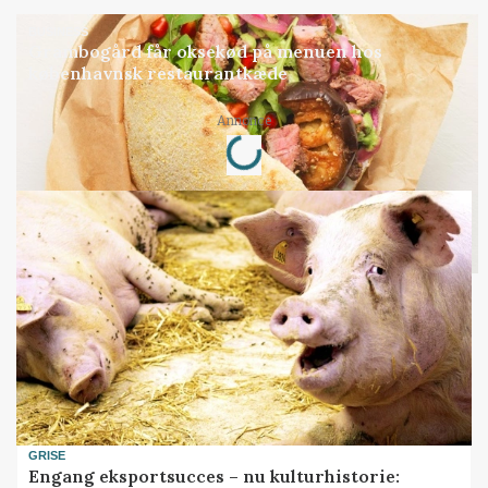
BUSINESS
Grambogård får oksekød på menuen hos
københavnsk restaurantkæde
Loading...
Annonce
GRISE
Engang eksportsucces – nu kulturhistorie: