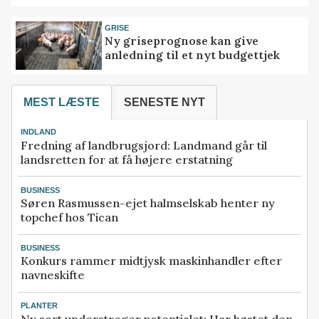
GRISE
Ny griseprognose kan give
anledning til et nyt budgettjek
MEST LÆSTE
SENESTE NYT
INDLAND
Fredning af landbrugsjord: Landmand går til
landsretten for at få højere erstatning
BUSINESS
Søren Rasmussen-ejet halmselskab henter ny
topchef hos Tican
BUSINESS
Konkurs rammer midtjysk maskinhandler efter
navneskifte
PLANTER
Ny sort understreger potentialet: Har høstet den