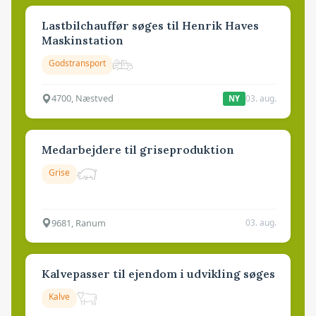
Lastbilchauffør søges til Henrik Haves
Maskinstation
Godstransport
4700, Næstved
03. aug.
NY
Medarbejdere til griseproduktion
Grise
9681, Ranum
03. aug.
Kalvepasser til ejendom i udvikling søges
Kalve