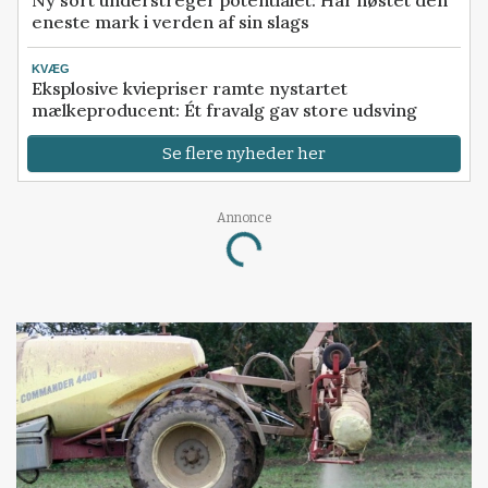
eneste mark i verden af sin slags
KVÆG
Eksplosive kviepriser ramte nystartet
mælkeproducent: Ét fravalg gav store udsving
Se flere nyheder her
Annonce
Loading...