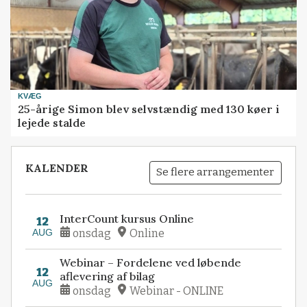
KVÆG
25-årige Simon blev selvstændig med 130 køer i
lejede stalde
KALENDER
Se flere arrangementer
InterCount kursus Online
12
AUG
onsdag
Online
Webinar – Fordelene ved løbende
12
aflevering af bilag
AUG
onsdag
Webinar - ONLINE