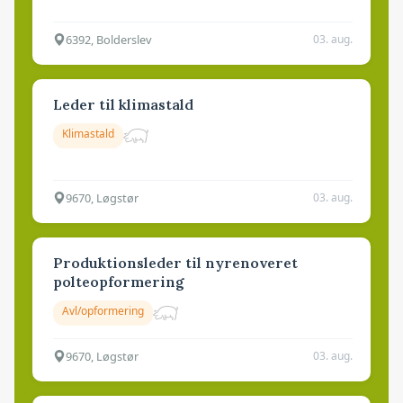
6392, Bolderslev
03. aug.
Leder til klimastald
Klimastald
9670, Løgstør
03. aug.
Produktionsleder til nyrenoveret
polteopformering
Avl/opformering
9670, Løgstør
03. aug.