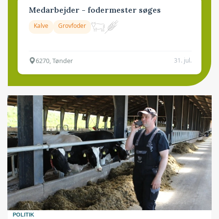
Medarbejder - fodermester søges
Kalve
Grovfoder
6270, Tønder
31. jul.
POLITIK