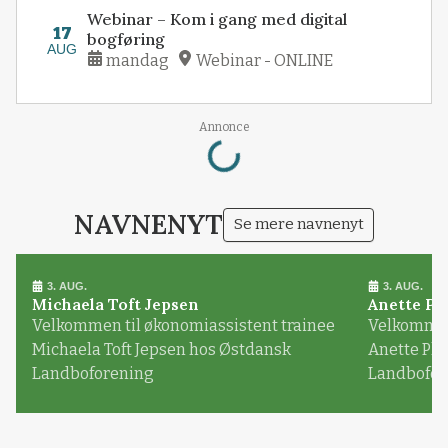
Webinar – Kom i gang med digital
17
bogføring
AUG
mandag
Webinar - ONLINE
Loading...
Annonce
NAVNENYT
Se mere navnenyt
3. AUG.
3. AUG.
Michaela Toft Jepsen
Anette Pl
Velkommen til økonomiassistent trainee
Velkommen 
Michaela Toft Jepsen hos Østdansk
Anette Pl
Landboforening
Landbofor