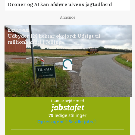
Droner og AI kan afsløre ulvens jagtadfærd
Annonce
EJENDOMME
Udbyder 128 hektar økojord: Udsigt til
millionhandel i Jelling
Annonce
Loading...
Jobs
i samarbejde med
79
ledige stillinger
Opret agent
Se alle jobs