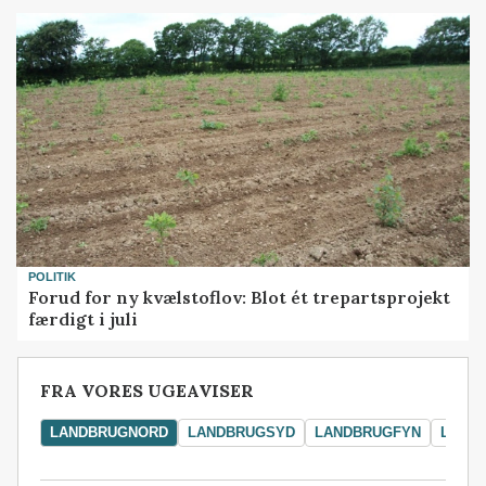
POLITIK
Forud for ny kvælstoflov: Blot ét trepartsprojekt
færdigt i juli
FRA VORES UGEAVISER
LANDBRUGNORD
LANDBRUGSYD
LANDBRUGFYN
LAND