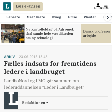
Læs e-avisen
LOGIN
MENU
Seneste
Mest læste
Kvæg
Grise
Planter
Mask
Ny Kartoffeldag på Agromek
Dansk professor
skal samle hele værdikæden
arbejde
om ny teknologi
ARKIV
23-06-2015 13:48
Fælles indsats for fremtidens
ledere i landbruget
LandboNord og LMO går sammen om
lederuddannelsen ”Leder i Landbruget”
Redaktionen