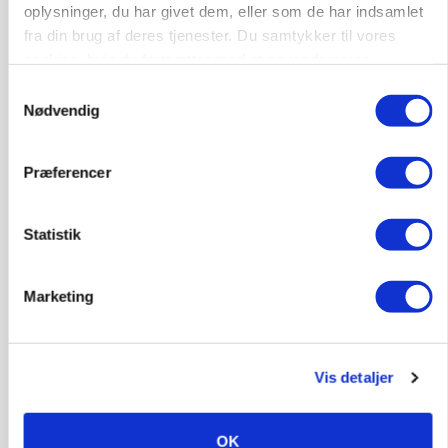
oplysninger, du har givet dem, eller som de har indsamlet
fra din brug af deres tjenester. Du samtykker til vores
ØKOLOGI
cookies, hvis du fortsætter med at anvende vores
Klimaberegning er ikke nok: Økologisk fjerkræ
hjemmeside.
skal vurderes bredere
Samtykkevalg
Nødvendig
Annonce
Præferencer
LEDER
Befriende, at topredaktør erkender, hun er
blevet klogere. Det kunne vi alle lære af
Statistik
Loading...
Annonce
Marketing
Vis detaljer
OK