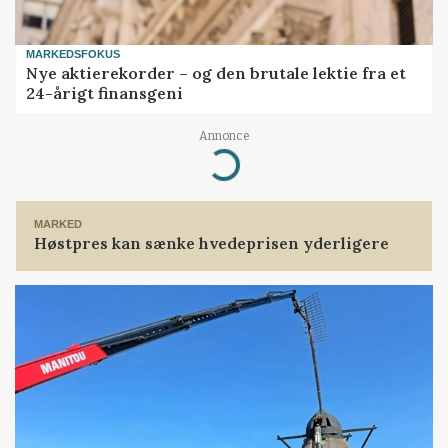
MARKEDSFOKUS
Nye aktierekorder – og den brutale lektie fra et
24-årigt finansgeni
Annonce
Loading...
MARKED
Høstpres kan sænke hvedeprisen yderligere