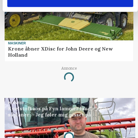
MASKINER
Krone åbner XDisc for John Deere og New
Holland
Annonce
Loading...
PLANTER
Kvælstofkaos på Fyn lammer landmænds
såplaner: - Jeg føler mig pisset på
Annonce