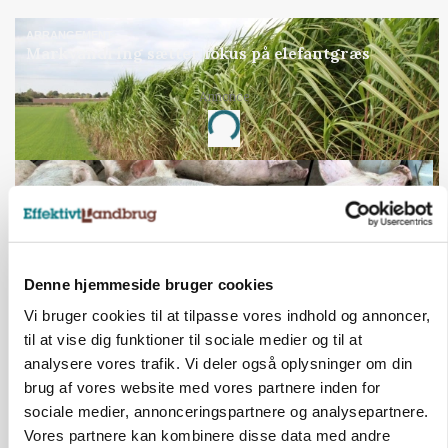
ARRANGEMENT
Markvandring sætter fokus på elefantgræs
Annonce
Loading...
Denne hjemmeside bruger cookies
Vi bruger cookies til at tilpasse vores indhold og annoncer,
til at vise dig funktioner til sociale medier og til at
analysere vores trafik. Vi deler også oplysninger om din
brug af vores website med vores partnere inden for
MARKED
sociale medier, annonceringspartnere og analysepartnere.
Grisenoteringen står stille
Vores partnere kan kombinere disse data med andre