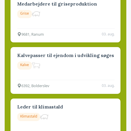
Medarbejdere til griseproduktion
Grise
9681, Ranum
03. aug.
Kalvepasser til ejendom i udvikling søges
Kalve
6392, Bolderslev
03. aug.
Leder til klimastald
Klimastald