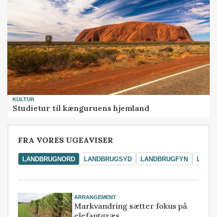
KULTUR
Studietur til kænguruens hjemland
FRA VORES UGEAVISER
LANDBRUGNORD
LANDBRUGSYD
LANDBRUGFYN
LAND
ARRANGEMENT
Markvandring sætter fokus på
elefantgræs