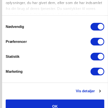
oplysninger, du har givet dem, eller som de har indsamlet
fra din brug af deres tjenester. Du samtykker til vores
cookies, hvis du fortsætter med at anvende vores
hjemmeside.
Samtykkevalg
Nødvendig
Præferencer
Statistik
BUSINESS
32.500 stipladser skifter slagteri: En af landets
største producenter sender nu grisene til
Marketing
Danish Crown
Vis detaljer
OK