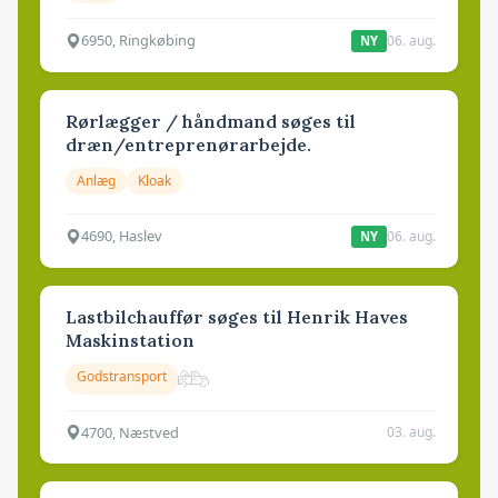
6950, Ringkøbing
06. aug.
NY
Rørlægger / håndmand søges til
dræn/entreprenørarbejde.
Anlæg
Kloak
4690, Haslev
06. aug.
NY
Lastbilchauffør søges til Henrik Haves
Maskinstation
Godstransport
4700, Næstved
03. aug.