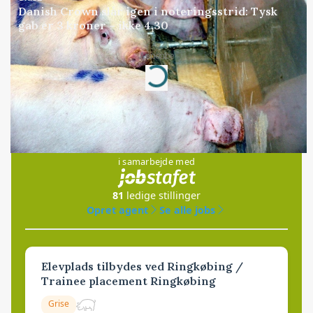
Danish Crown slår igen i noteringsstrid: Tysk
gab er 3 kroner – ikke 4,30
Annonce
Loading...
Jobs
i samarbejde med
81
ledige stillinger
Opret agent
Se alle jobs
Elevplads tilbydes ved Ringkøbing /
Trainee placement Ringkøbing
Grise