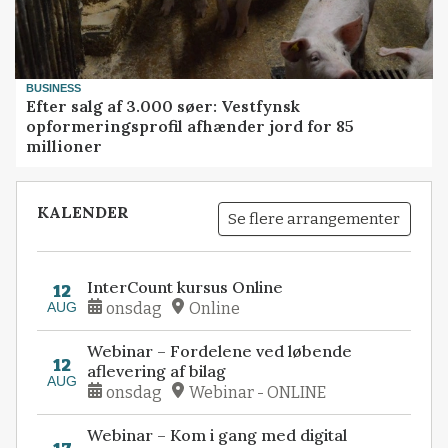
BUSINESS
Efter salg af 3.000 søer: Vestfynsk
opformeringsprofil afhænder jord for 85
millioner
KALENDER
Se flere arrangementer
InterCount kursus Online
12
AUG
onsdag
Online
Webinar – Fordelene ved løbende
12
aflevering af bilag
AUG
onsdag
Webinar - ONLINE
Webinar – Kom i gang med digital