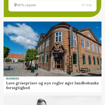
9670, Løgstør
03. aug.
BUSINESS
Lave grisepriser og nye regler øger landbobanks
forsigtighed