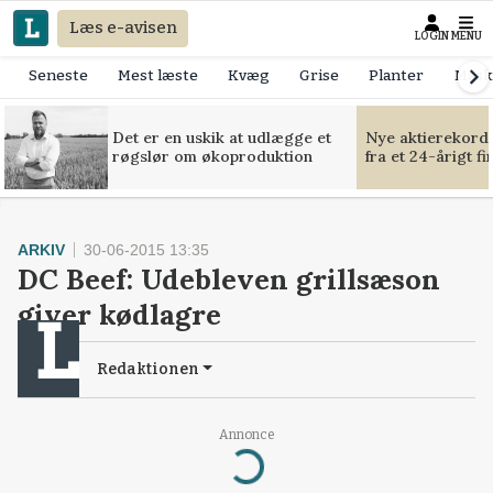
Læs e-avisen
LOGIN
MENU
Seneste
Mest læste
Kvæg
Grise
Planter
Mask
Det er en uskik at udlægge et
Nye aktierekorde
røgslør om økoproduktion
fra et 24-årigt f
ARKIV
30-06-2015 13:35
DC Beef: Udebleven grillsæson
giver kødlagre
Redaktionen
Annonce
Loading...