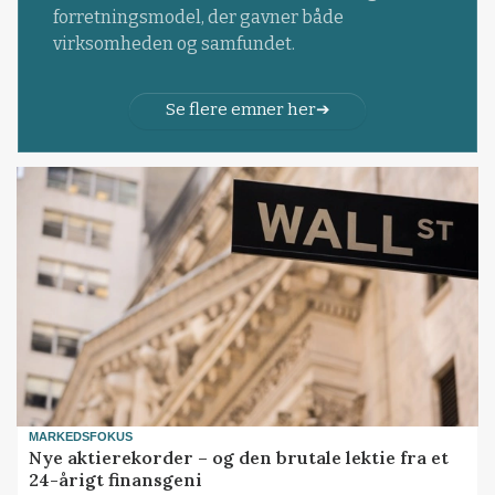
forretningsmodel, der gavner både
virksomheden og samfundet.
Se flere emner her
MARKEDSFOKUS
Nye aktierekorder – og den brutale lektie fra et
24-årigt finansgeni