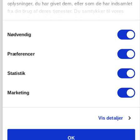
oplysninger, du har givet dem, eller som de har indsamlet
fra din brug af deres tjenester. Du samtykker til vores
GRISE
cookies, hvis du fortsætter med at anvende vores
Rådgiver om DB-Tjek: Små justeringer kan give
hjemmeside.
store besparelser
Samtykkevalg
Nødvendig
Loading...
Annonce
Præferencer
Statistik
Marketing
Vis detaljer
OK