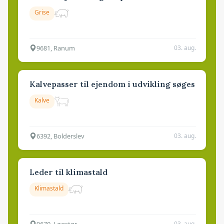
Grise
9681, Ranum
03. aug.
Kalvepasser til ejendom i udvikling søges
Kalve
6392, Bolderslev
03. aug.
Leder til klimastald
Klimastald
9670, Løgstør
03. aug.