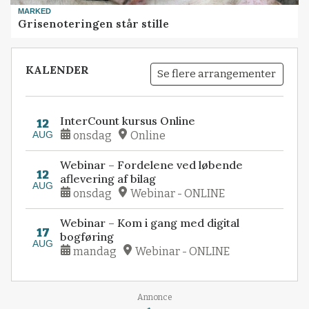
MARKED
Grisenoteringen står stille
KALENDER
Se flere arrangementer
InterCount kursus Online
12
AUG
onsdag
Online
Webinar – Fordelene ved løbende
12
aflevering af bilag
AUG
onsdag
Webinar - ONLINE
Webinar – Kom i gang med digital
17
bogføring
AUG
mandag
Webinar - ONLINE
Loading...
Annonce