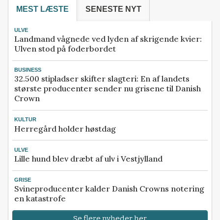
MEST LÆSTE
SENESTE NYT
ULVE
Landmand vågnede ved lyden af skrigende kvier:
Ulven stod på foderbordet
BUSINESS
32.500 stipladser skifter slagteri: En af landets
største producenter sender nu grisene til Danish
Crown
KULTUR
Herregård holder høstdag
ULVE
Lille hund blev dræbt af ulv i Vestjylland
GRISE
Svineproducenter kalder Danish Crowns notering
en katastrofe
Se flere nyheder her