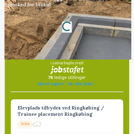
marked for biokul
Annonce
Loading...
Jobs
i samarbejde med
76
ledige stillinger
Opret agent
Se alle jobs
Elevplads tilbydes ved Ringkøbing /
Trainee placement Ringkøbing
Grise