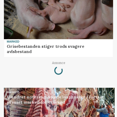
MARKED
Grisebestanden stiger trods svagere
avlsbestand
Loading...
Annonce
MARKED
Uændret notering: Spæde lyspunkter i fortsat
presset marked for oksekød
Loading...
Annonce