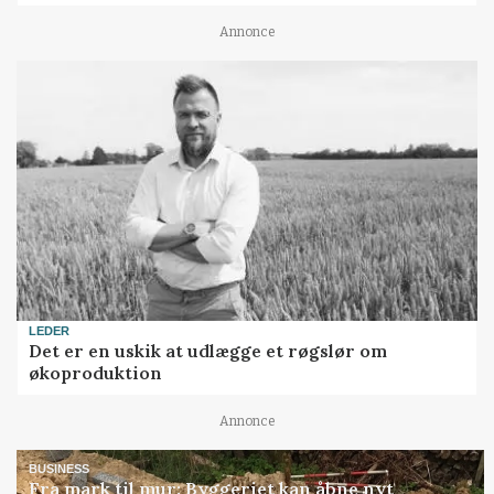
Annonce
LEDER
Det er en uskik at udlægge et røgslør om
økoproduktion
Annonce
BUSINESS
Fra mark til mur: Byggeriet kan åbne nyt