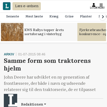
Læs e-avisen
LOGIN
MENU
Seneste
Mest læste
Kvæg
Grise
Planter
Mask
KWS Rallys topper årets
Fjerkræbranchen:
sortsforsøg i vinterbyg
konkurrence- og
ARKIV
01-07-2015 08:46
Samme form som traktorens
hjelm
John Deere har udviklet en ny generation af
frontlæssere, der både i navn og udseende
relaterer sig til den traktorserie, de er tilpasset
Redaktionen