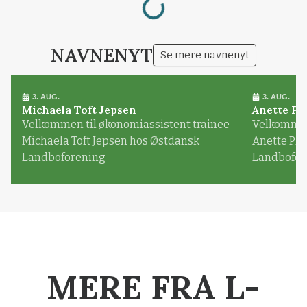
NAVNENYT
Se mere navnenyt
3. AUG.
3. AUG.
Michaela Toft Jepsen
Anette Pl
Velkommen til økonomiassistent trainee
Velkommen 
Michaela Toft Jepsen hos Østdansk
Anette Pl
Landboforening
Landbofor
MERE FRA L-