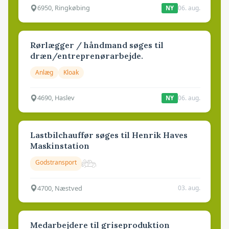
6950, Ringkøbing
06. aug.
NY
Rørlægger / håndmand søges til
dræn/entreprenørarbejde.
Anlæg
Kloak
4690, Haslev
06. aug.
NY
Lastbilchauffør søges til Henrik Haves
Maskinstation
Godstransport
4700, Næstved
03. aug.
Medarbejdere til griseproduktion