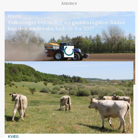
Annonce
POLITIK
Folketinget behandler ny gødskningslov: Sådan
kan den ændre din bedrift fra 2027
Loading...
Annonce
KVÆG