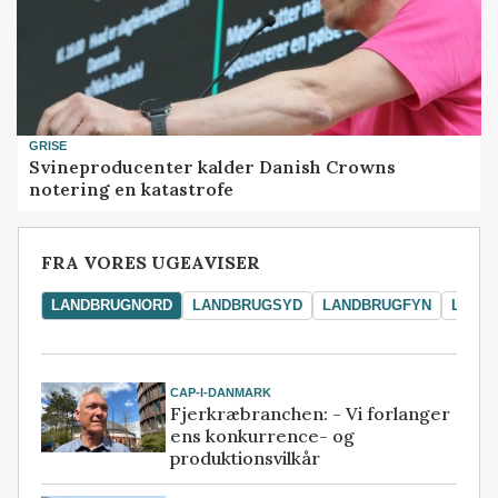
GRISE
Svineproducenter kalder Danish Crowns
notering en katastrofe
FRA VORES UGEAVISER
LANDBRUGNORD
LANDBRUGSYD
LANDBRUGFYN
LAND
CAP-I-DANMARK
Fjerkræbranchen: - Vi forlanger
ens konkurrence- og
produktionsvilkår