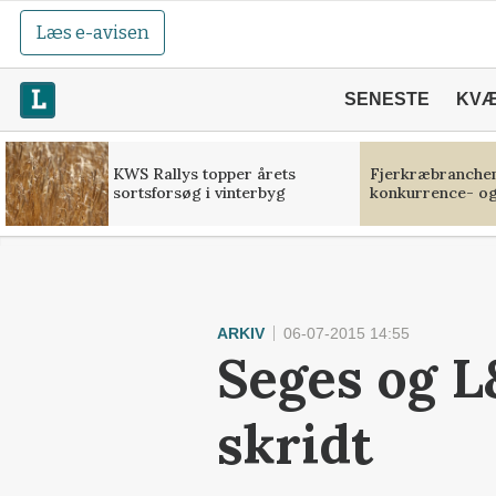
Læs e-avisen
SENESTE
KV
KWS Rallys topper årets
Fjerkræbranchen:
sortsforsøg i vinterbyg
konkurrence- og
ARKIV
06-07-2015 14:55
Seges og L
skridt