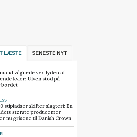
T LÆSTE
SENESTE NYT
mand vågnede ved lyden af
ende kvier: Ulven stod på
rbordet
ESS
0 stipladser skifter slagteri: En
ndets største producenter
r nu grisene til Danish Crown
UR