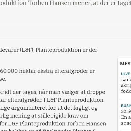
duktion Torben Hansen mener, at der er taget 
evarer (L&F), Planteproduktion er der
MES
60.000 hektar ekstra efterafgrøder er
ULVE
se.
Lan
skri
fod
 skridt der tages, når man vælger at droppe
ar efterafgrøder. I L&F Planteproduktion
BUSI
ge argumenteret for, at det fagligt og
32.5
lig mening at stille rigide krav om
En a
send
d for L&F, Planteproduktion Torben Hansen