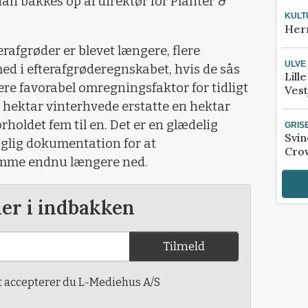
an bakkes op af direktør for Planter &
KULT
Her
terafgrøder er blevet længere, flere
ULVE
ed i efterafgrøderegnskabet, hvis de sås
Lill
mere favorabel omregningsfaktor for tidligt
Vest
e hektar vinterhvede erstatte en hektar
orholdet fem til en. Det er en glædelig
GRIS
Svin
faglig dokumentation for at
Crow
mme endnu længere ned.
der i indbakken
Tilmeld
t accepterer du L-Mediehus A/S