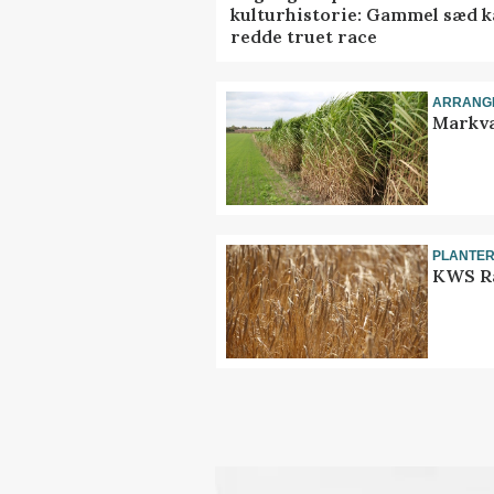
kulturhistorie: Gammel sæd 
redde truet race
ARRANG
Markva
PLANTE
KWS Ra