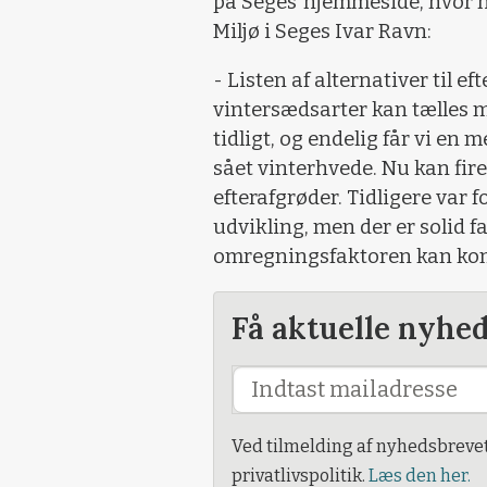
på Seges’ hjemmeside, hvor h
Miljø i Seges Ivar Ravn:
- Listen af alternativer til ef
vintersædsarter kan tælles m
tidligt, og endelig får vi en 
sået vinterhvede. Nu kan fir
efterafgrøder. Tidligere var f
udvikling, men der er solid 
omregningsfaktoren kan ko
Få aktuelle nyhe
Ved tilmelding af nyhedsbreve
privatlivspolitik.
Læs den her.