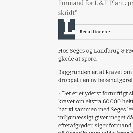
Formand for L&F Plantepro
skridt”
Redaktionen
Hos Seges og Landbrug & Fød
glæde at spore.
Baggrunden er, at kravet om 
droppet i en ny bekendtgørel
- Det er et yderst fornuftigt
kravet om ekstra 60.000 hekt
har vi sammen med Seges læn
miljømæssigt giver meget dår
efterafgrøder, siger forman