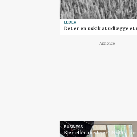
LEDER
Det er en uskik at udlægge e
Annonce
BUSINESS
Ejer eller medejer? Nyt tv-f