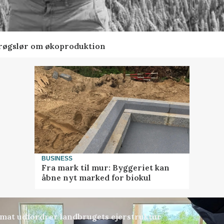
t røgslør om økoproduktion
BUSINESS
Fra mark til mur: Byggeriet kan
åbne nyt marked for biokul
ormat udfordrer landbrugets ejerstruktur