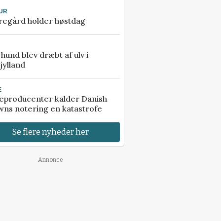
UR
regård holder høstdag
e hund blev dræbt af ulv i
jylland
E
eproducenter kalder Danish
ns notering en katastrofe
Se flere nyheder her
Annonce