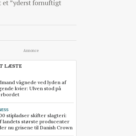
et ”yderst fornuftigt
Annonce
T LÆSTE
dmand vågnede ved lyden af
gende kvier: Ulven stod på
erbordet
NESS
00 stipladser skifter slagteri:
f landets største producenter
er nu grisene til Danish Crown