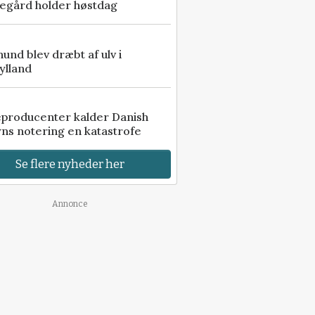
egård holder høstdag
 hund blev dræbt af ulv i
ylland
eproducenter kalder Danish
ns notering en katastrofe
Se flere nyheder her
Annonce