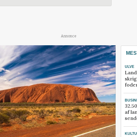
Annonce
MES
ULVE
Land
skrig
fode
BUSIN
32.50
af la
sende
KULT