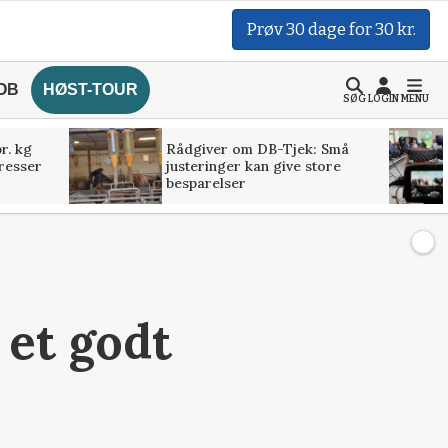
Prøv 30 dage for 30 kr.
OB
HØST-TOUR
SØG
LOGIN
MENU
r. kg
Rådgiver om DB-Tjek: Små
presser
justeringer kan give store
besparelser
 et godt