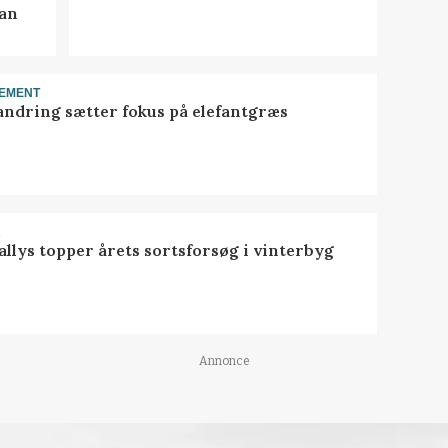
kan
EMENT
ndring sætter fokus på elefantgræs
R
llys topper årets sortsforsøg i vinterbyg
Annonce