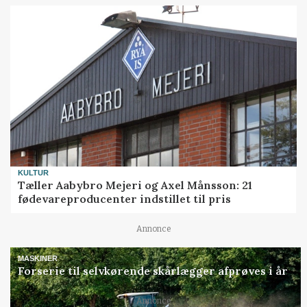
KULTUR
Tæller Aabybro Mejeri og Axel Månsson: 21
fødevareproducenter indstillet til pris
Annonce
MASKINER
Forserie til selvkørende skårlægger afprøves i år
Annonce