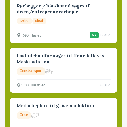
Rørlægger / håndmand søges til
dræn/entreprenørarbejde.
Anlæg
Kloak
4690, Haslev
06. aug.
NY
Lastbilchauffør søges til Henrik Haves
Maskinstation
Godstransport
4700, Næstved
03. aug.
Medarbejdere til griseproduktion
Grise