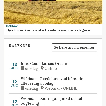
MARKED
Høstpres kan sænke hvedeprisen yderligere
KALENDER
Se flere arrangementer
InterCount kursus Online
12
AUG
onsdag
Online
Webinar – Fordelene ved løbende
12
aflevering af bilag
AUG
onsdag
Webinar - ONLINE
Webinar – Kom i gang med digital
17
bogføring
AUG