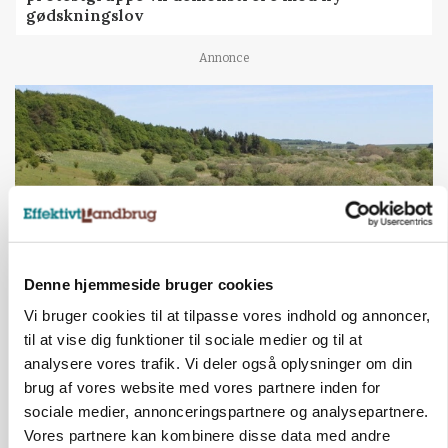
gødskningslov
Annonce
Denne hjemmeside bruger cookies
Vi bruger cookies til at tilpasse vores indhold og annoncer,
KVÆG
til at vise dig funktioner til sociale medier og til at
Snart kan man søge tilskud til naturprojekter
analysere vores trafik. Vi deler også oplysninger om din
brug af vores website med vores partnere inden for
Annonce
sociale medier, annonceringspartnere og analysepartnere.
Vores partnere kan kombinere disse data med andre
PLANTER