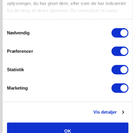
Før såmaskinen kører: Her er efterårets største
oplysninger, du har givet dem, eller som de har indsamlet
skadedyrsrisici
fra din brug af deres tjenester. Du samtykker til vores
Loading...
cookies, hvis du fortsætter med at anvende vores
Annonce
hjemmeside.
Samtykkevalg
Nødvendig
Præferencer
Statistik
Marketing
Vis detaljer
MARKED
Uændret notering: Spæde lyspunkter i fortsat
presset marked for oksekød
OK