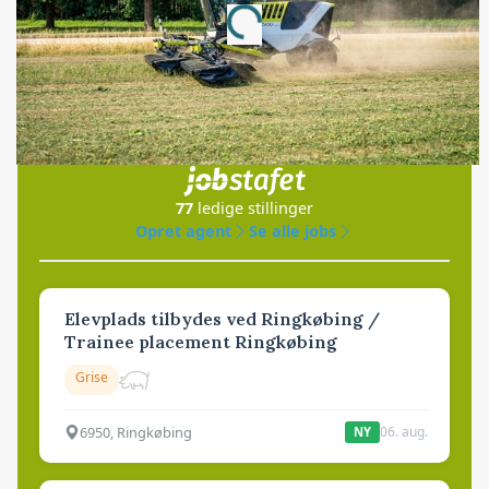
Loading...
Jobs
i samarbejde med
77
ledige stillinger
Opret agent
Se alle jobs
Elevplads tilbydes ved Ringkøbing /
Trainee placement Ringkøbing
Grise
6950, Ringkøbing
06. aug.
NY