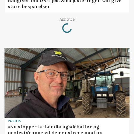
Rådgiver om DB-Tjek: Små justeringer kan give
store besparelser
Loading...
Annonce
POLITIK
»Nu stopper I«: Landbrugsdebattør og
protestgruppe vil demonstrere mod ny