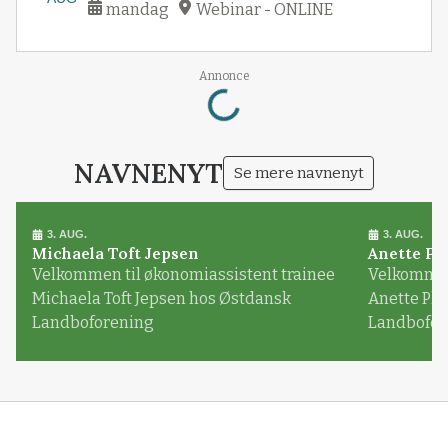
mandag
Webinar - ONLINE
Loading...
Annonce
NAVNENYT
Se mere navnenyt
3. AUG.
3. AUG.
Michaela Toft Jepsen
Anette Pl
Velkommen til økonomiassistent trainee
Velkommen 
Michaela Toft Jepsen hos Østdansk
Anette Pl
Landboforening
Landbofor