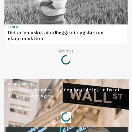
LEDER
Det er en uskik at udlægge et røgslør om
økoproduktion
Loading...
Annonce
MARKEDSFOKUS
Nye aktierekorder – og den brutale lektie fra et
24-årigt finansgeni
Loading...
Annonce