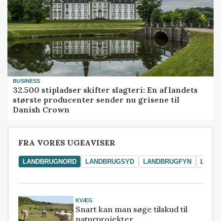
BUSINESS
32.500 stipladser skifter slagteri: En af landets
største producenter sender nu grisene til
Danish Crown
FRA VORES UGEAVISER
LANDBRUGNORD
LANDBRUGSYD
LANDBRUGFYN
LAND
KVÆG
Snart kan man søge tilskud til
naturprojekter