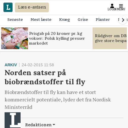
Læs e-avisen
LOGIN
MENU
Seneste
Mest læste
Kvæg
Grise
Planter
Mask
Prisgab på 20 kroner pr. kg
Rådgiver om DB-
vokser: Polsk kylling presser
give store bespa
markedet
ARKIV
24-02-2015 11:58
Norden satser på
biobrændstoffer til fly
Biobrændstoffer til fly kan have et stort
kommercielt potentiale, lyder det fra Nordisk
Ministerråd
Redaktionen