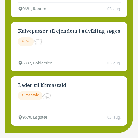
9681, Ranum
03. aug.
Kalvepasser til ejendom i udvikling søges
Kalve
6392, Bolderslev
03. aug.
Leder til klimastald
Klimastald
9670, Løgstør
03. aug.