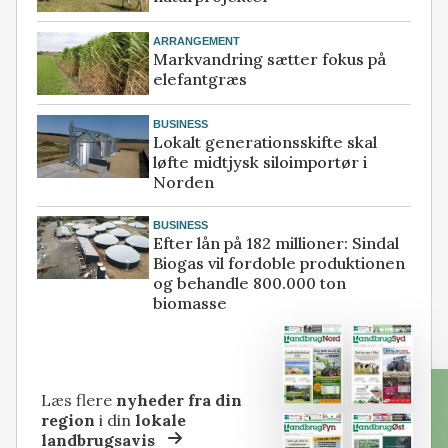
ARRANGEMENT
Markvandring sætter fokus på
elefantgræs
BUSINESS
Lokalt generationsskifte skal
løfte midtjysk siloimportør i
Norden
BUSINESS
Efter lån på 182 millioner: Sindal
Biogas vil fordoble produktionen
og behandle 800.000 ton
biomasse
Læs flere
nyheder fra din
region
i din
lokale
landbrugsavis