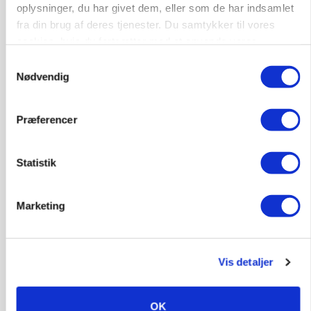
Annonce
oplysninger, du har givet dem, eller som de har indsamlet
fra din brug af deres tjenester. Du samtykker til vores
cookies, hvis du fortsætter med at anvende vores
hjemmeside.
Samtykkevalg
Nødvendig
Præferencer
Statistik
POLITIK
»Nu stopper I«: Landbrugsdebattør og
Marketing
protestgruppe vil demonstrere mod ny
gødskningslov
Vis detaljer
Annonce
POLITIK
Folketinget behandler ny gødskningslov: Sådan
OK