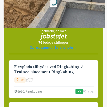
Loading...
Jobs
i samarbejde med
76
ledige stillinger
Opret agent
Se alle jobs
Elevplads tilbydes ved Ringkøbing /
Trainee placement Ringkøbing
Grise
6950, Ringkøbing
06. aug.
NY