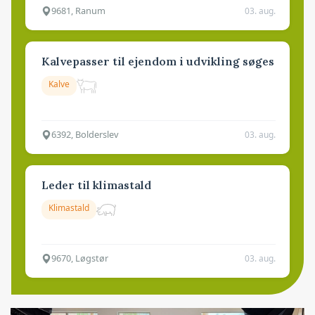
9681, Ranum
03. aug.
Kalvepasser til ejendom i udvikling søges
Kalve
6392, Bolderslev
03. aug.
Leder til klimastald
Klimastald
9670, Løgstør
03. aug.