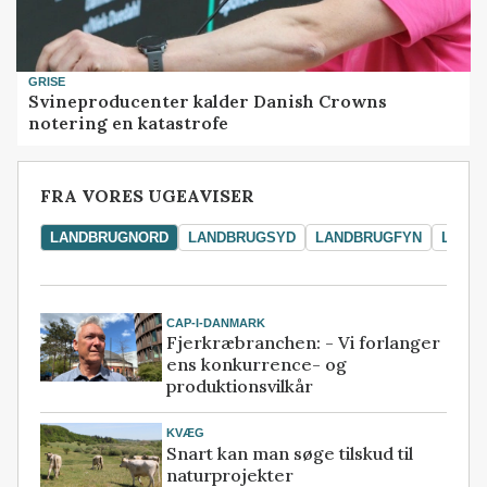
GRISE
Svineproducenter kalder Danish Crowns
notering en katastrofe
FRA VORES UGEAVISER
LANDBRUGNORD
LANDBRUGSYD
LANDBRUGFYN
LAND
CAP-I-DANMARK
Fjerkræbranchen: - Vi forlanger
ens konkurrence- og
produktionsvilkår
KVÆG
Snart kan man søge tilskud til
naturprojekter