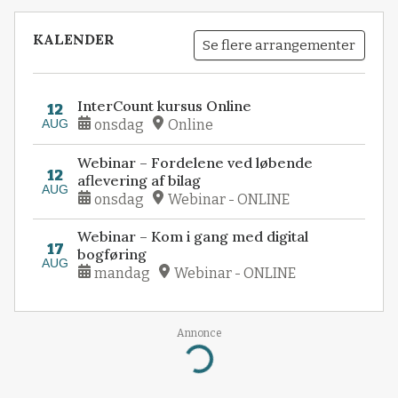
KALENDER
Se flere arrangementer
InterCount kursus Online
12
AUG
onsdag
Online
Webinar – Fordelene ved løbende
12
aflevering af bilag
AUG
onsdag
Webinar - ONLINE
Webinar – Kom i gang med digital
17
bogføring
AUG
mandag
Webinar - ONLINE
Annonce
Loading...