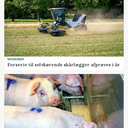
MASKINER
Forserie til selvkørende skårlægger afprøves i år