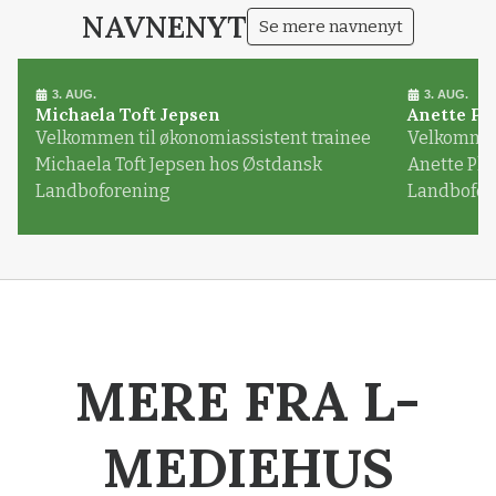
NAVNENYT
Se mere navnenyt
3. AUG.
3. AUG.
Michaela Toft Jepsen
Anette Pl
Velkommen til økonomiassistent trainee
Velkommen 
Michaela Toft Jepsen hos Østdansk
Anette Pl
Landboforening
Landbofor
MERE FRA L-
MEDIEHUS