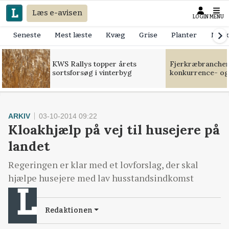
Læs e-avisen
LOGIN
MENU
Seneste
Mest læste
Kvæg
Grise
Planter
Mask
KWS Rallys topper årets
Fjerkræbranchen:
sortsforsøg i vinterbyg
konkurrence- og
ARKIV
03-10-2014 09:22
Kloakhjælp på vej til husejere på
landet
Regeringen er klar med et lovforslag, der skal
hjælpe husejere med lav husstandsindkomst
Redaktionen