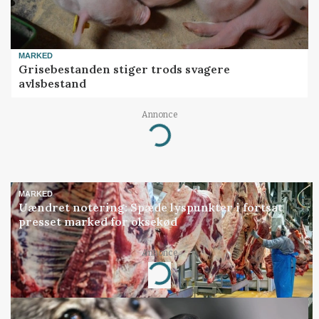
MARKED
Grisebestanden stiger trods svagere
avlsbestand
Annonce
Loading...
MARKED
Uændret notering: Spæde lyspunkter i fortsat
presset marked for oksekød
Annonce
Loading...