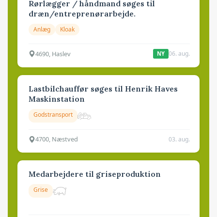
Rørlægger / håndmand søges til
dræn/entreprenørarbejde.
Anlæg
Kloak
4690, Haslev
06. aug.
NY
Lastbilchauffør søges til Henrik Haves
Maskinstation
Godstransport
4700, Næstved
03. aug.
Medarbejdere til griseproduktion
Grise