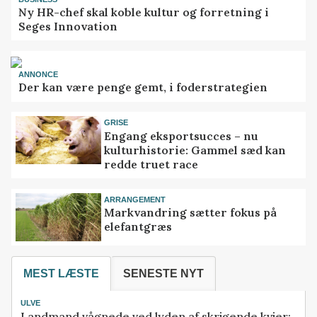
Ny HR-chef skal koble kultur og forretning i
Seges Innovation
ANNONCE
Der kan være penge gemt, i foderstrategien
GRISE
Engang eksportsucces – nu
kulturhistorie: Gammel sæd kan
redde truet race
ARRANGEMENT
Markvandring sætter fokus på
elefantgræs
MEST LÆSTE
SENESTE NYT
ULVE
Landmand vågnede ved lyden af skrigende kvier: