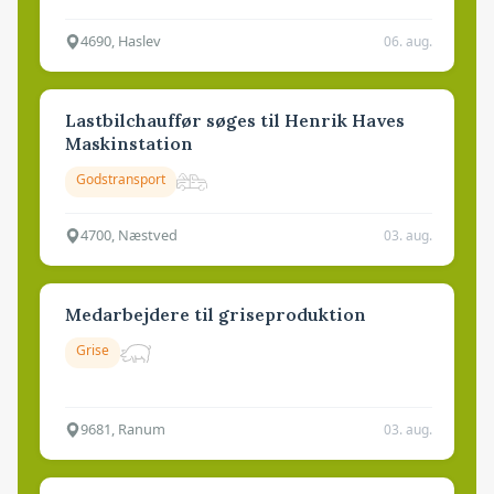
4690, Haslev
06. aug.
Lastbilchauffør søges til Henrik Haves
Maskinstation
Godstransport
4700, Næstved
03. aug.
Medarbejdere til griseproduktion
Grise
9681, Ranum
03. aug.