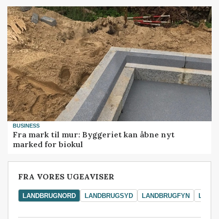
BUSINESS
Fra mark til mur: Byggeriet kan åbne nyt
marked for biokul
FRA VORES UGEAVISER
LANDBRUGNORD
LANDBRUGSYD
LANDBRUGFYN
LAND