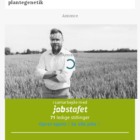
plantegenetik
Annonce
LEDER
Kun landbruget selv kan beslutte, om man vil
kæmpe juridisk for sin eksistens
Annonce
Loading...
Jobs
i samarbejde med
71
ledige stillinger
Opret agent
Se alle jobs