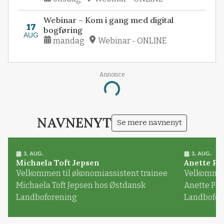
Webinar – Kom i gang med digital
17
bogføring
AUG
mandag
Webinar - ONLINE
Annonce
Loading...
NAVNENYT
Se mere navnenyt
3. AUG.
3. AUG.
Michaela Toft Jepsen
Anette Pl
Velkommen til økonomiassistent trainee
Velkommen 
Michaela Toft Jepsen hos Østdansk
Anette Pl
Landboforening
Landbofor