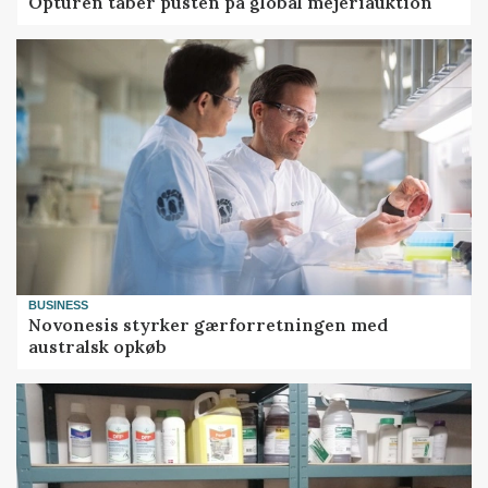
Opturen taber pusten på global mejeriauktion
BUSINESS
Novonesis styrker gærforretningen med
australsk opkøb