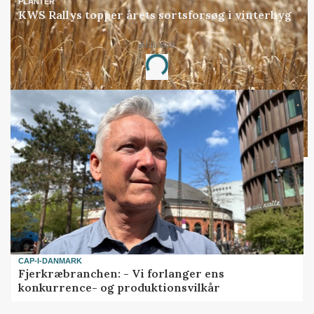
PLANTER
KWS Rallys topper årets sortsforsøg i vinterbyg
Annonce
Loading...
CAP-I-DANMARK
Fjerkræbranchen: - Vi forlanger ens
konkurrence- og produktionsvilkår