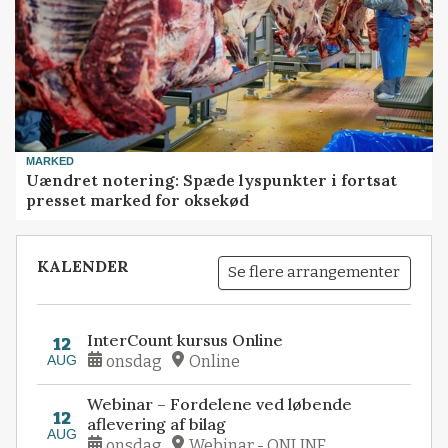
MARKED
Uændret notering: Spæde lyspunkter i fortsat
presset marked for oksekød
KALENDER
Se flere arrangementer
InterCount kursus Online
12
AUG
onsdag
Online
Webinar – Fordelene ved løbende
12
aflevering af bilag
AUG
onsdag
Webinar - ONLINE