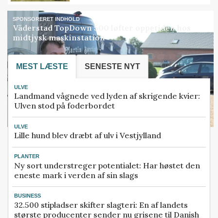
SPONSORERET INDHOLD
Väderstad TopDown 500 løfter oppetiden hos
midtjysk maskinstation
MEST LÆSTE
SENESTE NYT
ULVE
Landmand vågnede ved lyden af skrigende kvier:
Ulven stod på foderbordet
ULVE
Lille hund blev dræbt af ulv i Vestjylland
PLANTER
Ny sort understreger potentialet: Har høstet den
eneste mark i verden af sin slags
BUSINESS
32.500 stipladser skifter slagteri: En af landets
største producenter sender nu grisene til Danish