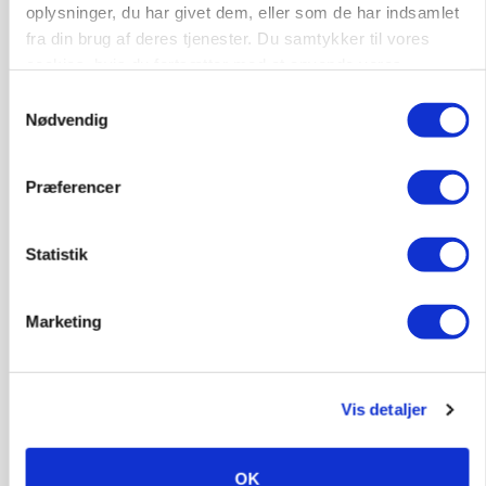
oplysninger, du har givet dem, eller som de har indsamlet
BUSINESS
fra din brug af deres tjenester. Du samtykker til vores
Slagterigigant går sammen med indonesisk
cookies, hvis du fortsætter med at anvende vores
milliardfond om proteinsatsning
hjemmeside.
Samtykkevalg
Annonce
Nødvendig
MARKED
Hvedeprisen sprang næsten 6 procent
Præferencer
Annonce
Loading...
Statistik
Marketing
Vis detaljer
OK