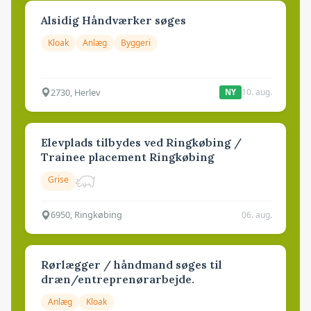
Alsidig Håndværker søges
Kloak
Anlæg
Byggeri
2730, Herlev
10. aug.
NY
Elevplads tilbydes ved Ringkøbing /
Trainee placement Ringkøbing
Grise
6950, Ringkøbing
06. aug.
Rørlægger / håndmand søges til
dræn/entreprenørarbejde.
Anlæg
Kloak