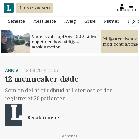
Læs e-avisen
LOGIN
MENU
Seneste
Mest læste
Kvæg
Grise
Planter
Mask
Väderstad TopDown 500 løfter
Miljøstyrelsen v
oppetiden hos midtjysk
mod centralt ins
maskinstation
ARKIV
12-08-2014 15:37
12 mennesker døde
Som en del af et udbrud af listeriose er der
registreret 20 patienter
Redaktionen
Annonce