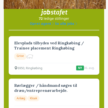
i samarbejde med
72
ledige stillinger
Opret agent
Se alle jobs
Elevplads tilbydes ved Ringkøbing /
Trainee placement Ringkøbing
Grise
6950, Ringkøbing
06. aug.
NY
Rørlægger / håndmand søges til
dræn/entreprenørarbejde.
Anlæg
Kloak