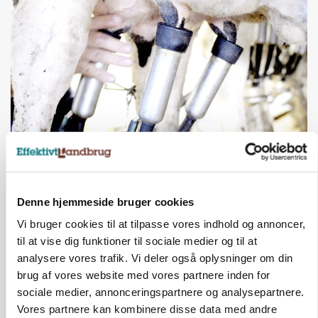
MARKED
Russisk mælkepris dykker 23 procent
Annonce
Denne hjemmeside bruger cookies
BUSINESS
Vi bruger cookies til at tilpasse vores indhold og annoncer,
Fra mark til mur: Byggeriet kan åbne nyt
marked for biokul
til at vise dig funktioner til sociale medier og til at
Loading...
analysere vores trafik. Vi deler også oplysninger om din
Annonce
brug af vores website med vores partnere inden for
sociale medier, annonceringspartnere og analysepartnere.
Vores partnere kan kombinere disse data med andre