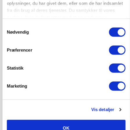
oplysninger, du har givet dem, eller som de har indsamlet
fra din brug af deres tjenester. Du samtykker til vores
cookies, hvis du fortsætter med at anvende vores
hjemmeside.
Samtykkevalg
Nødvendig
Præferencer
Statistik
POLITIK
»Nu stopper I«: Landbrugsdebattør og
protestgruppe vil demonstrere mod ny
Marketing
gødskningslov
Vis detaljer
OK