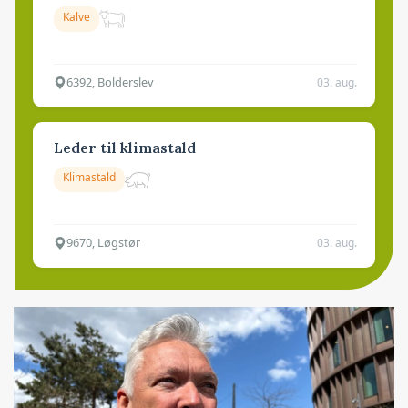
Kalve
6392, Bolderslev
03. aug.
Leder til klimastald
Klimastald
9670, Løgstør
03. aug.