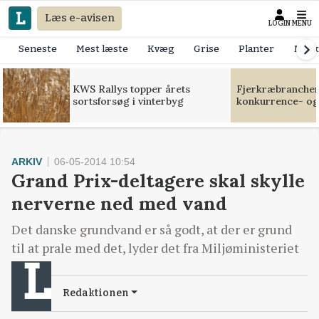
Læs e-avisen
LOGIN
MENU
Seneste
Mest læste
Kvæg
Grise
Planter
Mask
KWS Rallys topper årets
Fjerkræbranchen:
sortsforsøg i vinterbyg
konkurrence- og
ARKIV
06-05-2014 10:54
Grand Prix-deltagere skal skylle
nerverne ned med vand
Det danske grundvand er så godt, at der er grund
til at prale med det, lyder det fra Miljøministeriet
Redaktionen