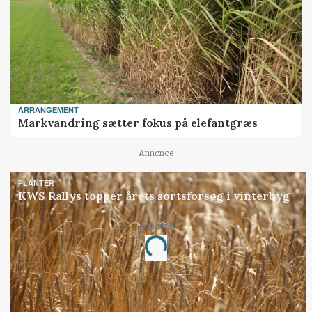
ARRANGEMENT
Markvandring sætter fokus på elefantgræs
Annonce
PLANTER
KWS Rallys topper årets sortsforsøg i vinterbyg
Annonce
Loading...
Jobs