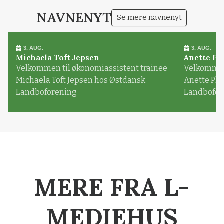
NAVNENYT
Se mere navnenyt
3. AUG.
3. AUG.
Michaela Toft Jepsen
Anette Pl
Velkommen til økonomiassistent trainee
Velkommen 
Michaela Toft Jepsen hos Østdansk
Anette Pl
Landboforening
Landbofor
MERE FRA L-
MEDIEHUS