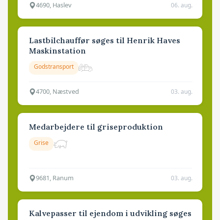
4690, Haslev
06. aug.
Lastbilchauffør søges til Henrik Haves
Maskinstation
Godstransport
4700, Næstved
03. aug.
Medarbejdere til griseproduktion
Grise
9681, Ranum
03. aug.
Kalvepasser til ejendom i udvikling søges