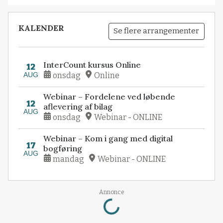
KALENDER
Se flere arrangementer
InterCount kursus Online
12
AUG
onsdag
Online
Webinar – Fordelene ved løbende
12
aflevering af bilag
AUG
onsdag
Webinar - ONLINE
Webinar – Kom i gang med digital
17
bogføring
AUG
mandag
Webinar - ONLINE
Loading...
Annonce