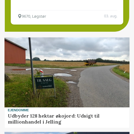
9670, Løgstør
03. aug.
EJENDOMME
Udbyder 128 hektar økojord: Udsigt til
millionhandel i Jelling