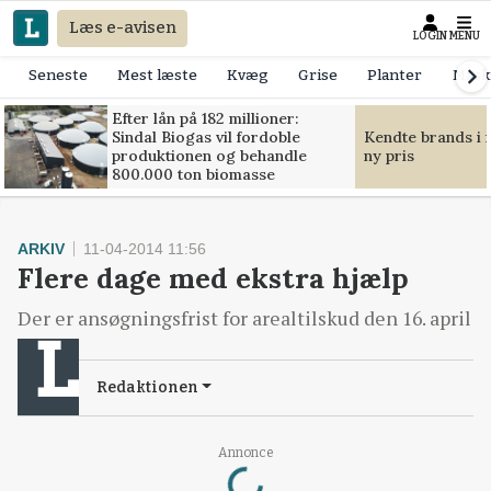
Læs e-avisen
LOGIN
MENU
Seneste
Mest læste
Kvæg
Grise
Planter
Mask
Efter lån på 182 millioner:
Sindal Biogas vil fordoble
Kendte brands i f
produktionen og behandle
ny pris
800.000 ton biomasse
ARKIV
11-04-2014 11:56
Flere dage med ekstra hjælp
Der er ansøgningsfrist for arealtilskud den 16. april
Redaktionen
Loading...
Annonce