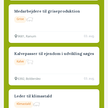
Medarbejdere til griseproduktion
Grise
9681, Ranum
03. aug.
Kalvepasser til ejendom i udvikling søges
Kalve
6392, Bolderslev
03. aug.
Leder til klimastald
Klimastald