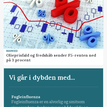
MARKED
Olieprisfald og fredshåb sender F5-renten ned
på 3 procent
Vi går i dybden med...
Fugleinfluenza
Fugleinfluenza er en alvorlig og smitsom