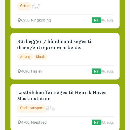
Grise
6950, Ringkøbing
06. aug.
NY
Rørlægger / håndmand søges til
dræn/entreprenørarbejde.
Anlæg
Kloak
4690, Haslev
06. aug.
NY
Lastbilchauffør søges til Henrik Haves
Maskinstation
Godstransport
4700, Næstved
03. aug.
NY