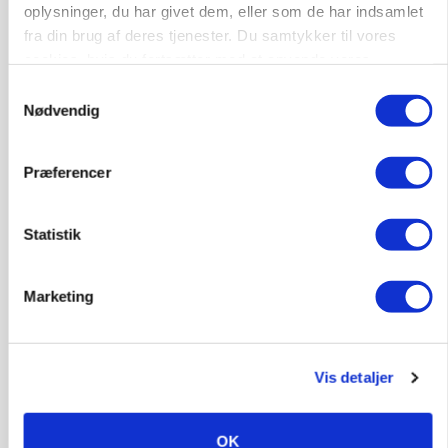
LÆSERBREVE
oplysninger, du har givet dem, eller som de har indsamlet
Den drøje sandhed om prioritet
fra din brug af deres tjenester. Du samtykker til vores
cookies, hvis du fortsætter med at anvende vores
Annonce
hjemmeside.
Samtykkevalg
Nødvendig
KULTUR
Studietur til kænguruens hjemland
Annonce
Præferencer
Loading...
Statistik
Marketing
Vis detaljer
OK