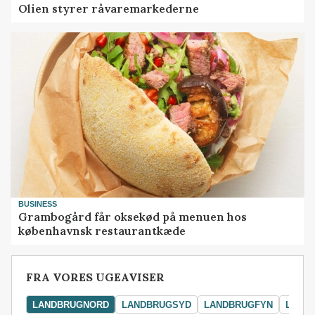
Olien styrer råvaremarkederne
BUSINESS
Grambogård får oksekød på menuen hos
københavnsk restaurantkæde
FRA VORES UGEAVISER
LANDBRUGNORD
LANDBRUGSYD
LANDBRUGFYN
LAND