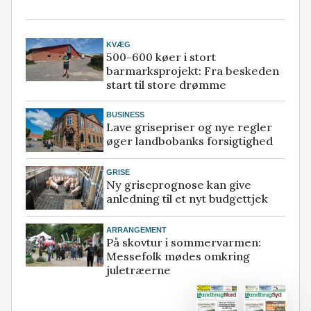
KVÆG
500-600 køer i stort
barmarksprojekt: Fra beskeden
start til store drømme
BUSINESS
Lave grisepriser og nye regler
øger landbobanks forsigtighed
GRISE
Ny griseprognose kan give
anledning til et nyt budgettjek
ARRANGEMENT
På skovtur i sommervarmen:
Messefolk mødes omkring
juletræerne