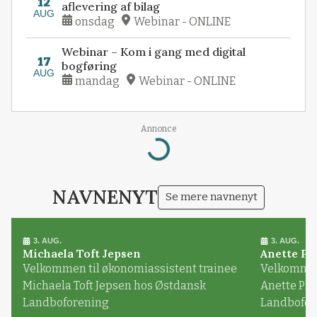
12
aflevering af bilag
AUG
onsdag
Webinar - ONLINE
Webinar – Kom i gang med digital
17
bogføring
AUG
mandag
Webinar - ONLINE
Annonce
Loading...
NAVNENYT
Se mere navnenyt
3. AUG.
3. AUG.
Michaela Toft Jepsen
Anette Pl
Velkommen til økonomiassistent trainee
Velkommen 
Michaela Toft Jepsen hos Østdansk
Anette Pl
Landboforening
Landbofor