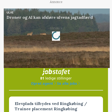
Annonce
ULVE
Droner og AI kan afsløre ulvens jagtadfærd
Loading...
Annonce
Jobs
i samarbejde med
81
ledige stillinger
Opret agent
Se alle jobs
Elevplads tilbydes ved Ringkøbing /
Trainee placement Ringkøbing