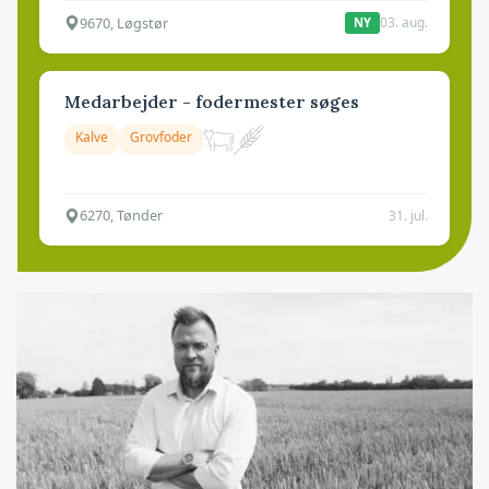
9670, Løgstør
03. aug.
NY
Medarbejder - fodermester søges
Kalve
Grovfoder
6270, Tønder
31. jul.