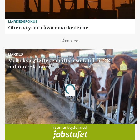
MARKEDSFOKUS
Olien styrer råvaremarkederne
Annonce
MARKED
Malkekvæg løftede driftsresultatet til 2,8
millioner kroner
Annonce
Loading...
Jobs
i samarbejde med