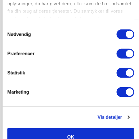
oplysninger, du har givet dem, eller som de har indsamlet
fra din brug af deres tjenester. Du samtykker til vores
cookies, hvis du fortsætter med at anvende vores
hjemmeside.
Samtykkevalg
Nødvendig
BUSINESS
Lave grisepriser og nye regler øger landbobanks
forsigtighed
Præferencer
Annonce
Statistik
KLUMME
Ny griseprognose kan give anledning til et nyt
budgettjek
Marketing
Loading...
Annonce
Vis detaljer
OK