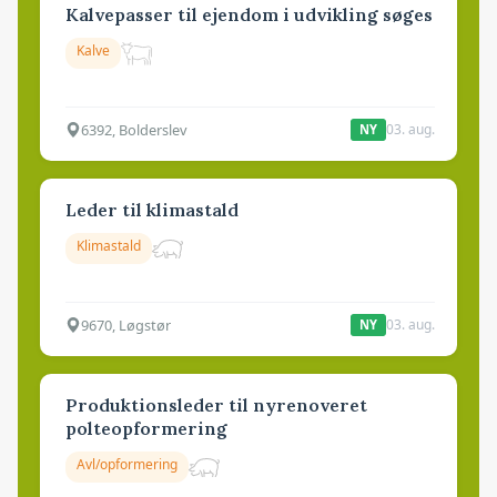
Kalvepasser til ejendom i udvikling søges
Kalve
6392, Bolderslev
03. aug.
NY
Leder til klimastald
Klimastald
9670, Løgstør
03. aug.
NY
Produktionsleder til nyrenoveret
polteopformering
Avl/opformering