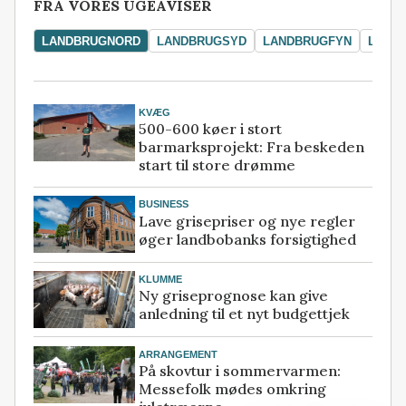
FRA VORES UGEAVISER
LANDBRUGNORD
LANDBRUGSYD
LANDBRUGFYN
LAND
KVÆG
500-600 køer i stort
barmarksprojekt: Fra beskeden
start til store drømme
BUSINESS
Lave grisepriser og nye regler
øger landbobanks forsigtighed
KLUMME
Ny griseprognose kan give
anledning til et nyt budgettjek
ARRANGEMENT
På skovtur i sommervarmen:
Messefolk mødes omkring