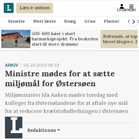
Læs e-avisen
LOGIN
MENU
Seneste
Mest læste
Kvæg
Grise
Planter
Mask
500-600 køer i stort
Befriende, at to
barmarksprojekt: Fra beskeden
blevet klogere. D
start til store drømme
ARKIV
03-10-2013 08:19
Ministre mødes for at sætte
miljømål for Østersøen
Miljøminister Ida Auken mødes torsdag med
kolleger fra Østersølandene for at aftale nye mål
for at reducere kvælstofudledningen i Østersøen
Redaktionen