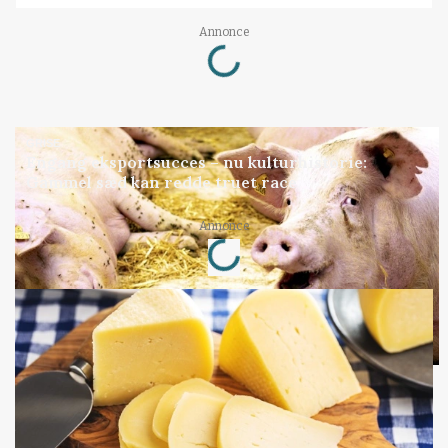
Loading...
Annonce
GRISE
Engang eksportsucces – nu kulturhistorie:
Gammel sæd kan redde truet race
Loading...
Annonce