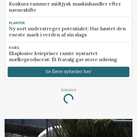
Konkurs rammer midtjysk maskinhandler efter
navneskifte
PLANTER
Ny sort understreger potentialet: Har høstet den
eneste mark i verden af sin slags
KVÆG
Eksplosive kviepriser ramte nystartet
mælkeproducent: Ét fravalg gav store udsving
Se flere nyheder her
Annonce
Loading...