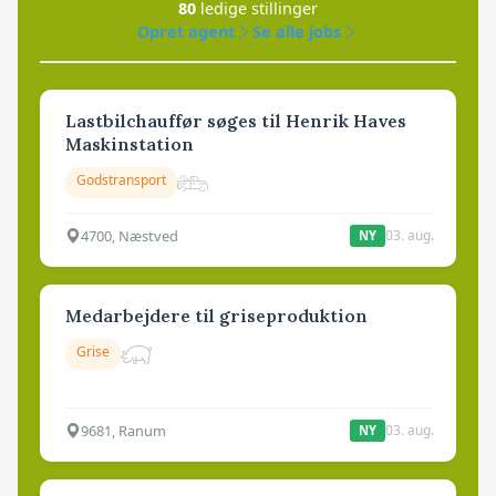
80
ledige stillinger
Opret agent
Se alle jobs
Lastbilchauffør søges til Henrik Haves
Maskinstation
Godstransport
4700, Næstved
03. aug.
NY
Medarbejdere til griseproduktion
Grise
9681, Ranum
03. aug.
NY