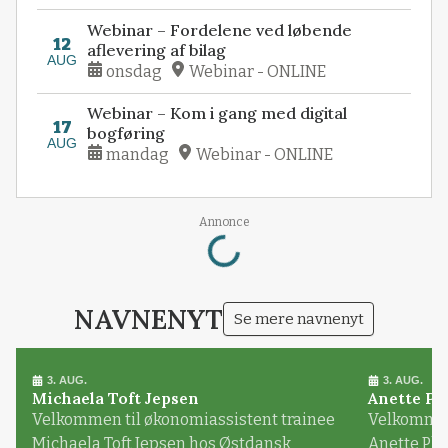
Webinar – Fordelene ved løbende
12
aflevering af bilag
AUG
onsdag
Webinar - ONLINE
Webinar – Kom i gang med digital
17
bogføring
AUG
mandag
Webinar - ONLINE
Loading...
Annonce
NAVNENYT
Se mere navnenyt
3. AUG.
3. AUG.
Michaela Toft Jepsen
Anette Pl
Velkommen til økonomiassistent trainee
Velkommen 
Michaela Toft Jepsen hos Østdansk
Anette Pl