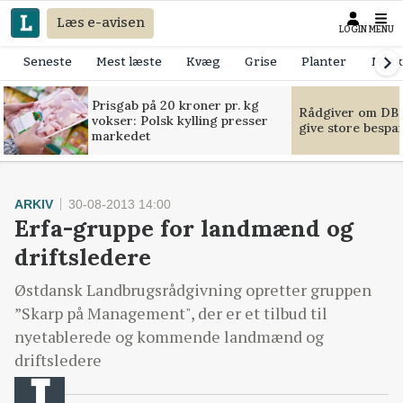
Læs e-avisen
LOGIN
MENU
Seneste
Mest læste
Kvæg
Grise
Planter
Mask
Prisgab på 20 kroner pr. kg
Rådgiver om DB-
vokser: Polsk kylling presser
give store bespa
markedet
ARKIV
30-08-2013 14:00
Erfa-gruppe for landmænd og
driftsledere
Østdansk Landbrugsrådgivning opretter gruppen
”Skarp på Management", der er et tilbud til
nyetablerede og kommende landmænd og
driftsledere