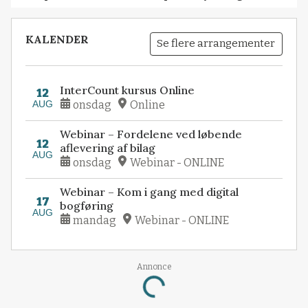
KALENDER
Se flere arrangementer
InterCount kursus Online
12
AUG
onsdag
Online
Webinar – Fordelene ved løbende
12
aflevering af bilag
AUG
onsdag
Webinar - ONLINE
Webinar – Kom i gang med digital
17
bogføring
AUG
mandag
Webinar - ONLINE
Annonce
Loading...