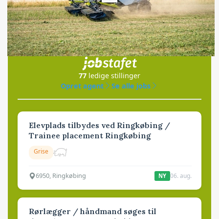
Loading...
Jobs
i samarbejde med
77
ledige stillinger
Opret agent
Se alle jobs
Elevplads tilbydes ved Ringkøbing /
Trainee placement Ringkøbing
Grise
6950, Ringkøbing
06. aug.
NY
Rørlægger / håndmand søges til