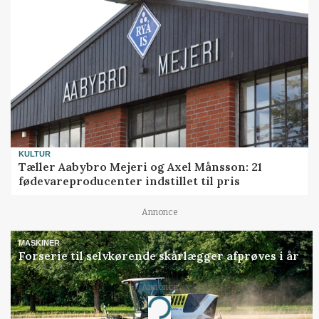
KULTUR
Tæller Aabybro Mejeri og Axel Månsson: 21
fødevareproducenter indstillet til pris
Annonce
MASKINER
Forserie til selvkørende skårlægger afprøves i år
Annonce