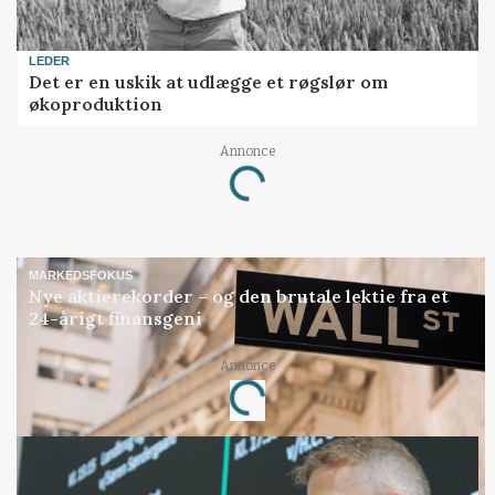
LEDER
Det er en uskik at udlægge et røgslør om
økoproduktion
Annonce
Loading...
MARKEDSFOKUS
Nye aktierekorder – og den brutale lektie fra et
24-årigt finansgeni
Annonce
Loading...