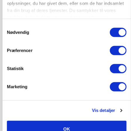
oplysninger, du har givet dem, eller som de har indsamlet
Annonce
fra din brug af deres tjenester. Du samtykker til vores
Loading...
cookies, hvis du fortsætter med at anvende vores
hjemmeside.
Samtykkevalg
Nødvendig
Præferencer
Statistik
Marketing
POLITIK
Vis detaljer
»Nu stopper I«: Landbrugsdebattør og
protestgruppe vil demonstrere mod ny
gødskningslov
OK