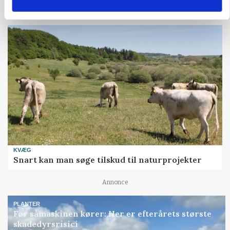
Annonce
KVÆG
Snart kan man søge tilskud til naturprojekter
Annonce
PLANTER
Før såmaskinen kører: Her er efterårets største
skadedyrsrisici