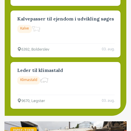
Kalvepasser til ejendom i udvikling søges
Kalve
6392, Bolderslev
03. aug.
Leder til klimastald
Klimastald
9670, Løgstør
03. aug.
HØST-TOUR