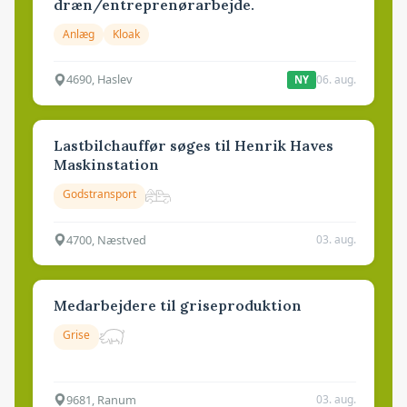
dræn/entreprenørarbejde.
Anlæg
Kloak
4690, Haslev
06. aug.
NY
Lastbilchauffør søges til Henrik Haves
Maskinstation
Godstransport
4700, Næstved
03. aug.
Medarbejdere til griseproduktion
Grise
9681, Ranum
03. aug.