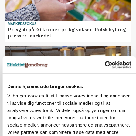
MARKEDSFOKUS
Prisgab på 20 kroner pr. kg vokser: Polsk kylling
presser markedet
Denne hjemmeside bruger cookies
Vi bruger cookies til at tilpasse vores indhold og annoncer,
til at vise dig funktioner til sociale medier og til at
analysere vores trafik. Vi deler også oplysninger om din
brug af vores website med vores partnere inden for
GRISE
sociale medier, annonceringspartnere og analysepartnere.
Rådgiver om DB-Tjek: Små justeringer kan give
store besparelser
Vores partnere kan kombinere disse data med andre