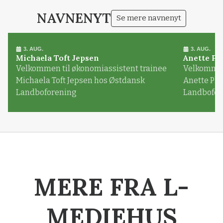
NAVNENYT
Se mere navnenyt
3. AUG.
3. AUG.
Michaela Toft Jepsen
Anette Pl
Velkommen til økonomiassistent trainee
Velkommen 
Michaela Toft Jepsen hos Østdansk
Anette Pl
Landboforening
Landbofor
MERE FRA L-
MEDIEHUS