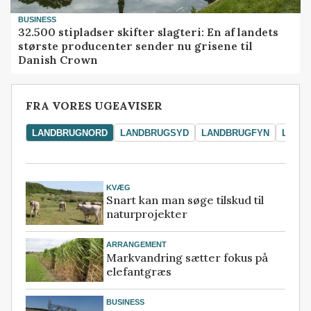
BUSINESS
32.500 stipladser skifter slagteri: En af landets
største producenter sender nu grisene til
Danish Crown
FRA VORES UGEAVISER
LANDBRUGNORD
LANDBRUGSYD
LANDBRUGFYN
LAND
KVÆG
Snart kan man søge tilskud til
naturprojekter
ARRANGEMENT
Markvandring sætter fokus på
elefantgræs
BUSINESS