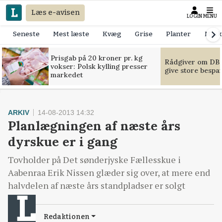
Læs e-avisen
LOGIN
MENU
Seneste
Mest læste
Kvæg
Grise
Planter
Mask
Prisgab på 20 kroner pr. kg
Rådgiver om DB-
vokser: Polsk kylling presser
give store bespa
markedet
ARKIV
14-08-2013 14:32
Planlægningen af næste års
dyrskue er i gang
Tovholder på Det sønderjyske Fællesskue i
Aabenraa Erik Nissen glæder sig over, at mere end
halvdelen af næste års standpladser er solgt
Redaktionen