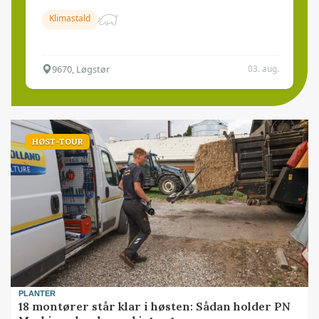
Klimastald
9670, Løgstør
03. aug.
HØST-TOUR
PLANTER
18 montører står klar i høsten: Sådan holder PN