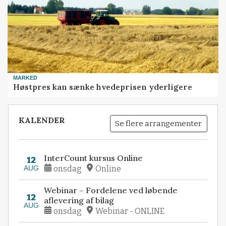
MARKED
Høstpres kan sænke hvedeprisen yderligere
KALENDER
Se flere arrangementer
InterCount kursus Online
12
AUG
onsdag
Online
Webinar – Fordelene ved løbende
12
aflevering af bilag
AUG
onsdag
Webinar - ONLINE