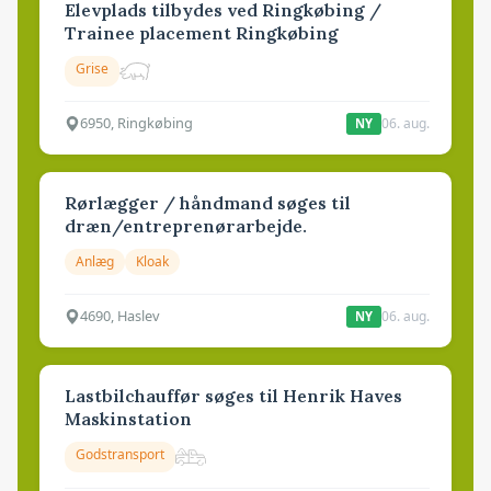
Elevplads tilbydes ved Ringkøbing /
Trainee placement Ringkøbing
Grise
6950, Ringkøbing
06. aug.
NY
Rørlægger / håndmand søges til
dræn/entreprenørarbejde.
Anlæg
Kloak
4690, Haslev
06. aug.
NY
Lastbilchauffør søges til Henrik Haves
Maskinstation
Godstransport