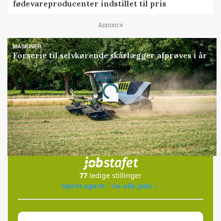
fødevareproducenter indstillet til pris
Annonce
MASKINER
Forserie til selvkørende skårlægger afprøves i år
Annonce
Loading...
Jobs
i samarbejde med
77
ledige stillinger
Opret agent
Se alle jobs