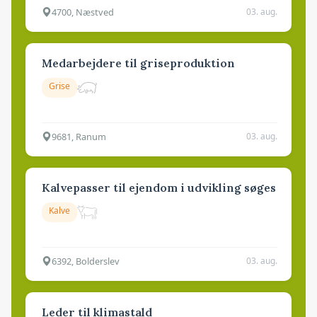
4700, Næstved
03. aug.
Medarbejdere til griseproduktion
Grise
9681, Ranum
03. aug.
Kalvepasser til ejendom i udvikling søges
Kalve
6392, Bolderslev
03. aug.
Leder til klimastald