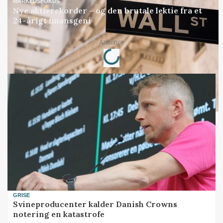
MARKEDSFOKUS
Nye aktierekorder – og den brutale lektie fra et
24-årigt finansgeni
Loading...
Annonce
GRISE
Svineproducenter kalder Danish Crowns
notering en katastrofe