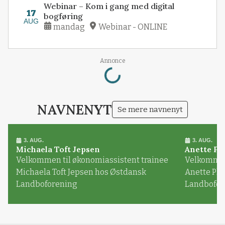
Webinar – Kom i gang med digital
17
bogføring
AUG
mandag
Webinar - ONLINE
Loading...
Annonce
NAVNENYT
Se mere navnenyt
3. AUG.
3. AUG.
Michaela Toft Jepsen
Anette Pl
Velkommen til økonomiassistent trainee
Velkommen 
Michaela Toft Jepsen hos Østdansk
Anette Pl
Landboforening
Landbofor