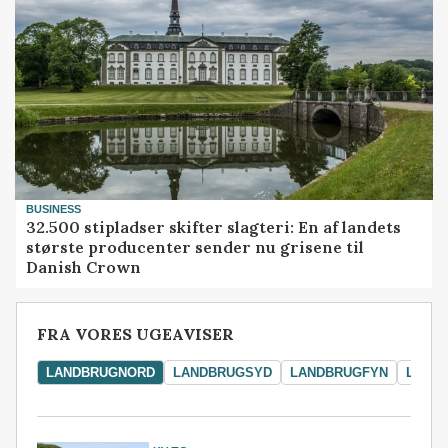
BUSINESS
32.500 stipladser skifter slagteri: En af landets
største producenter sender nu grisene til
Danish Crown
FRA VORES UGEAVISER
LANDBRUGNORD
LANDBRUGSYD
LANDBRUGFYN
LAND