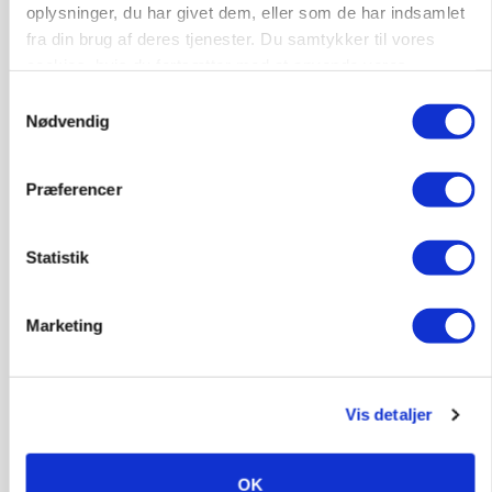
oplysninger, du har givet dem, eller som de har indsamlet
fra din brug af deres tjenester. Du samtykker til vores
KVÆG
cookies, hvis du fortsætter med at anvende vores
Snart kan man søge tilskud til naturprojekter
hjemmeside.
Samtykkevalg
Annonce
Nødvendig
PLANTER
Før såmaskinen kører: Her er efterårets største
Præferencer
skadedyrsrisici
Loading...
Statistik
Annonce
Marketing
Vis detaljer
OK