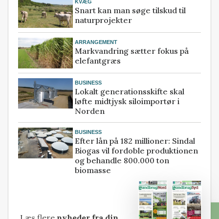
KVÆG
Snart kan man søge tilskud til
naturprojekter
ARRANGEMENT
Markvandring sætter fokus på
elefantgræs
BUSINESS
Lokalt generationsskifte skal
løfte midtjysk siloimportør i
Norden
BUSINESS
Efter lån på 182 millioner: Sindal
Biogas vil fordoble produktionen
og behandle 800.000 ton
biomasse
Læs flere
nyheder fra din