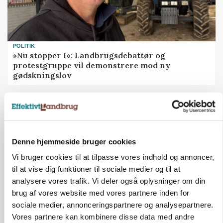
POLITIK
»Nu stopper I«: Landbrugsdebattør og
protestgruppe vil demonstrere mod ny
gødskningslov
Annonce
POLITIK
Folketinget behandler ny gødskningslov: Sådan
kan den ændre din bedrift fra 2027
Denne hjemmeside bruger cookies
Loading...
Vi bruger cookies til at tilpasse vores indhold og annoncer,
Annonce
til at vise dig funktioner til sociale medier og til at
analysere vores trafik. Vi deler også oplysninger om din
brug af vores website med vores partnere inden for
sociale medier, annonceringspartnere og analysepartnere.
Vores partnere kan kombinere disse data med andre