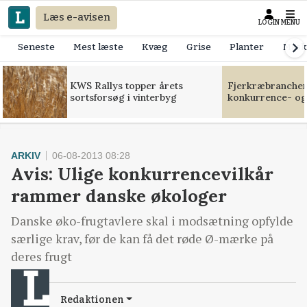
Læs e-avisen
LOGIN
MENU
Seneste
Mest læste
Kvæg
Grise
Planter
Mask
KWS Rallys topper årets
Fjerkræbranchen:
sortsforsøg i vinterbyg
konkurrence- og
ARKIV
06-08-2013 08:28
Avis: Ulige konkurrencevilkår
rammer danske økologer
Danske øko-frugtavlere skal i modsætning opfylde
særlige krav, før de kan få det røde Ø-mærke på
deres frugt
Redaktionen