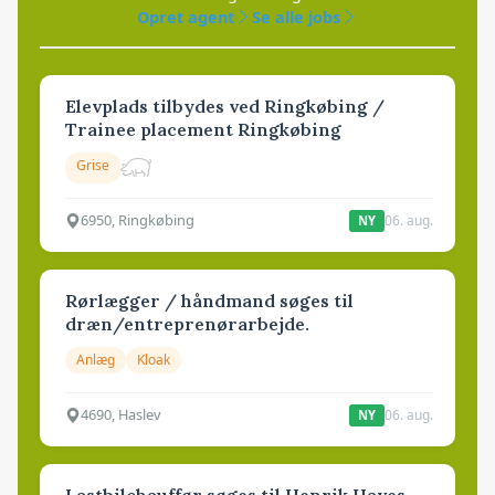
Opret agent
Se alle jobs
Elevplads tilbydes ved Ringkøbing /
Trainee placement Ringkøbing
Grise
6950, Ringkøbing
06. aug.
NY
Rørlægger / håndmand søges til
dræn/entreprenørarbejde.
Anlæg
Kloak
4690, Haslev
06. aug.
NY
Lastbilchauffør søges til Henrik Haves