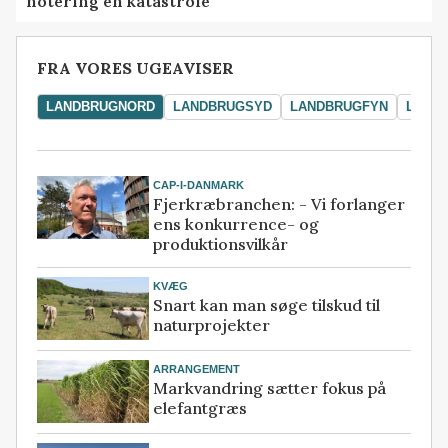
notering en katastrofe
FRA VORES UGEAVISER
LANDBRUGNORD
LANDBRUGSYD
LANDBRUGFYN
LAND
CAP-I-DANMARK
Fjerkræbranchen: - Vi forlanger
ens konkurrence- og
produktionsvilkår
KVÆG
Snart kan man søge tilskud til
naturprojekter
ARRANGEMENT
Markvandring sætter fokus på
elefantgræs