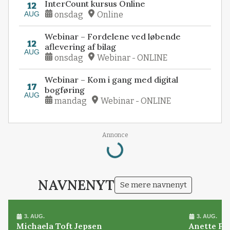
InterCount kursus Online
12
AUG
onsdag
Online
Webinar – Fordelene ved løbende
12
aflevering af bilag
AUG
onsdag
Webinar - ONLINE
Webinar – Kom i gang med digital
17
bogføring
AUG
mandag
Webinar - ONLINE
Loading...
Annonce
NAVNENYT
Se mere navnenyt
3. AUG.
3. AUG.
Michaela Toft Jepsen
Anette Pl