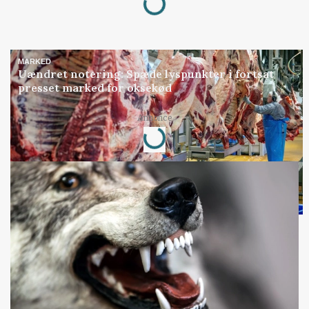
MARKED
Uændret notering: Spæde lyspunkter i fortsat
presset marked for oksekød
Loading...
Annonce