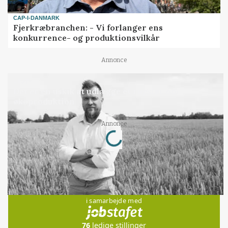
CAP-I-DANMARK
Fjerkræbranchen: - Vi forlanger ens
konkurrence- og produktionsvilkår
Annonce
LEDER
Det er en uskik at udlægge et røgslør om
økoproduktion
Loading...
Annonce
Jobs
i samarbejde med
76
ledige stillinger