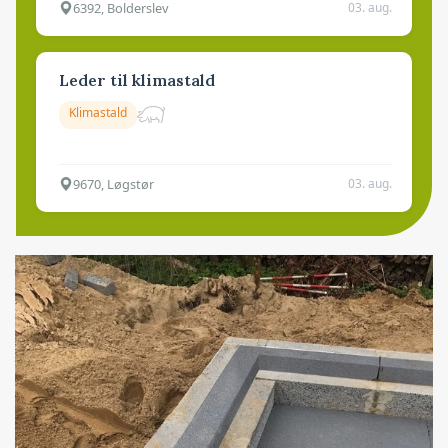
6392, Bolderslev
03. aug.
Leder til klimastald
Klimastald
9670, Løgstør
03. aug.