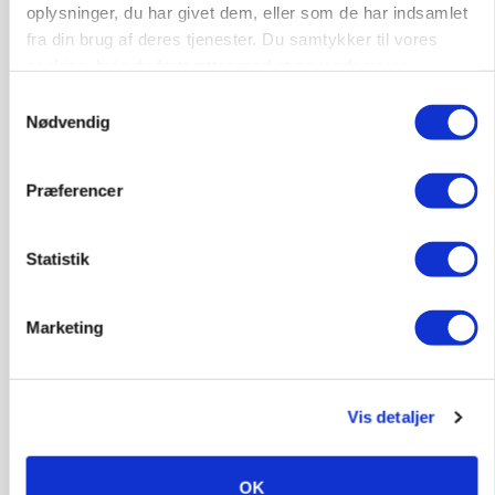
oplysninger, du har givet dem, eller som de har indsamlet
fra din brug af deres tjenester. Du samtykker til vores
cookies, hvis du fortsætter med at anvende vores
hjemmeside.
Samtykkevalg
Nødvendig
Præferencer
KVÆG
Snart kan man søge tilskud til naturprojekter
Statistik
Marketing
Vis detaljer
OK