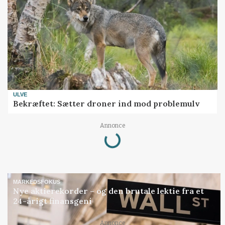
ULVE
Bekræftet: Sætter droner ind mod problemulv
Loading...
Annonce
MARKEDSFOKUS
Nye aktierekorder – og den brutale lektie fra et
24-årigt finansgeni
Annonce