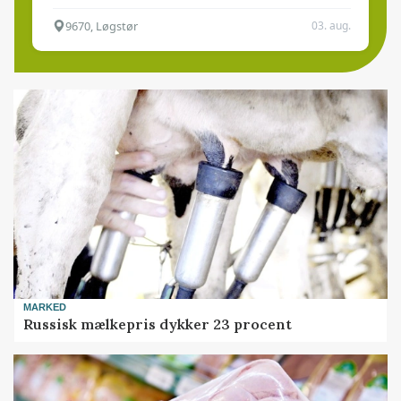
9670, Løgstør
03. aug.
MARKED
Russisk mælkepris dykker 23 procent