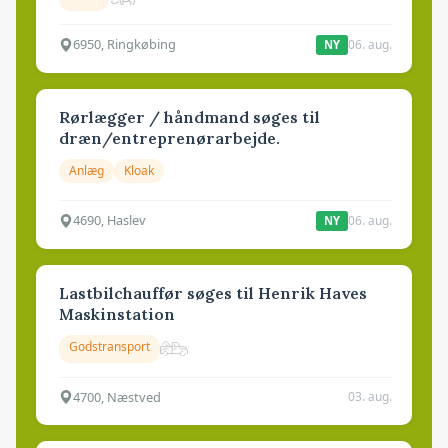
6950, Ringkøbing
06. aug.
NY
Rørlægger / håndmand søges til
dræn/entreprenørarbejde.
Anlæg
Kloak
4690, Haslev
06. aug.
NY
Lastbilchauffør søges til Henrik Haves
Maskinstation
Godstransport
4700, Næstved
03. aug.