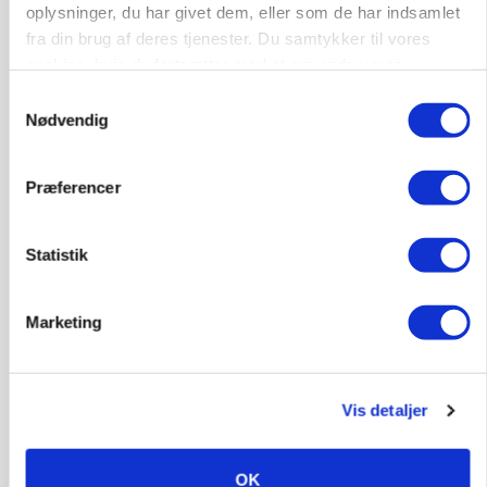
oplysninger, du har givet dem, eller som de har indsamlet
fra din brug af deres tjenester. Du samtykker til vores
cookies, hvis du fortsætter med at anvende vores
GRISE
Rådgiver om DB-Tjek: Små justeringer kan give
hjemmeside.
Samtykkevalg
store besparelser
Nødvendig
Loading...
Annonce
Præferencer
Statistik
Marketing
Vis detaljer
OK