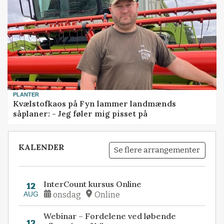
PLANTER
Kvælstofkaos på Fyn lammer landmænds
såplaner: - Jeg føler mig pisset på
KALENDER
Se flere arrangementer
InterCount kursus Online
12
AUG
onsdag
Online
Webinar – Fordelene ved løbende
12