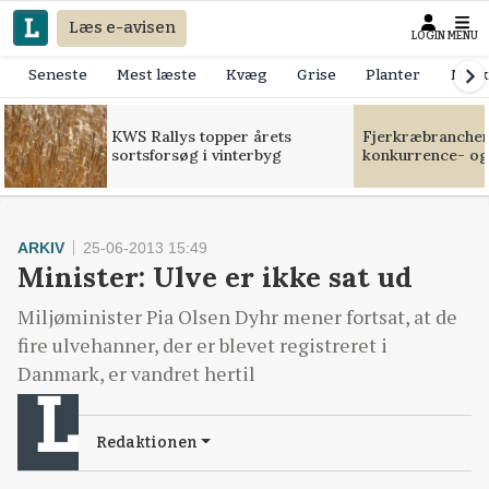
Læs e-avisen
LOGIN
MENU
Seneste
Mest læste
Kvæg
Grise
Planter
Mask
KWS Rallys topper årets
Fjerkræbranchen:
sortsforsøg i vinterbyg
konkurrence- og
ARKIV
25-06-2013 15:49
Minister: Ulve er ikke sat ud
Miljøminister Pia Olsen Dyhr mener fortsat, at de
fire ulvehanner, der er blevet registreret i
Danmark, er vandret hertil
Redaktionen