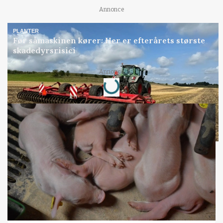
Annonce
PLANTER
Før såmaskinen kører: Her er efterårets største
skadedyrsrisici
Loading...
Annonce