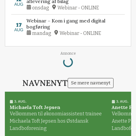
aflevering af bilag
AUG
onsdag
Webinar - ONLINE
Webinar – Kom i gang med digital
17
bogføring
AUG
mandag
Webinar - ONLINE
Loading...
Annonce
NAVNENYT
Se mere navnenyt
3. AUG.
3. AUG.
Michaela Toft Jepsen
Anette Pl
Velkommen til økonomiassistent trainee
Velkommen 
Michaela Toft Jepsen hos Østdansk
Anette Pl
Landboforening
Landbofor