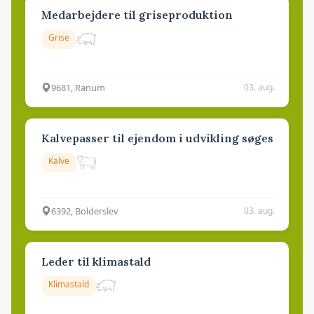
Medarbejdere til griseproduktion
Grise
9681, Ranum
03. aug.
Kalvepasser til ejendom i udvikling søges
Kalve
6392, Bolderslev
03. aug.
Leder til klimastald
Klimastald