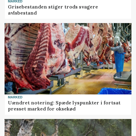
MARKED
Grisebestanden stiger trods svagere
avlsbestand
MARKED
Uændret notering: Spæde lyspunkter i fortsat
presset marked for oksekød