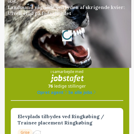
ULVE
Landmand vågnede ved lyden af skrigende kvier:
Ulven stod på foderbordet
Annonce
Loading...
Jobs
i samarbejde med
76
ledige stillinger
Opret agent
Se alle jobs
Elevplads tilbydes ved Ringkøbing /
Trainee placement Ringkøbing
Grise