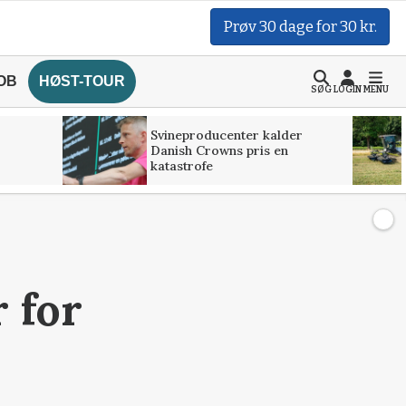
Prøv 30 dage for 30 kr.
OB
HØST-TOUR
SØG
LOGIN
MENU
Svineproducenter kalder
Danish Crowns pris en
katastrofe
 for