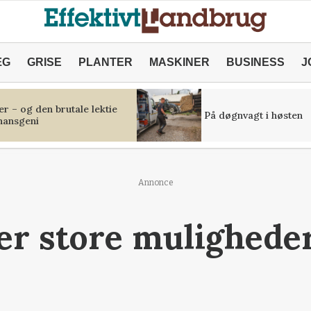
ÆG
GRISE
PLANTER
MASKINER
BUSINESS
J
r – og den brutale lektie
På døgnvagt i høsten
inansgeni
Annonce
er store muligheder