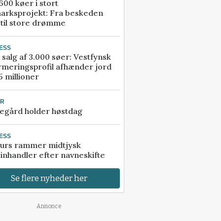
00 køer i stort
arksprojekt: Fra beskeden
 til store drømme
ESS
 salg af 3.000 søer: Vestfynsk
rmeringsprofil afhænder jord
5 millioner
UR
egård holder høstdag
ESS
urs rammer midtjysk
inhandler efter navneskifte
Se flere nyheder her
Annonce