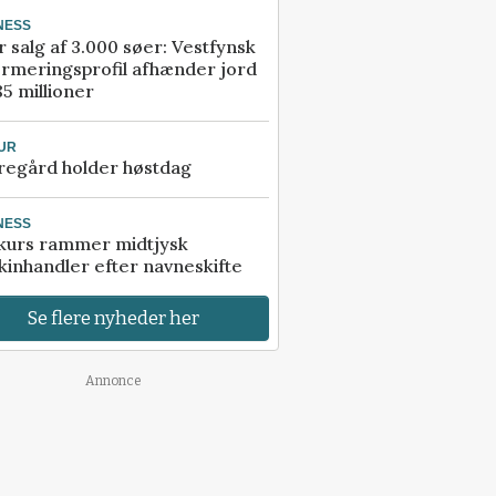
NESS
r salg af 3.000 søer: Vestfynsk
rmeringsprofil afhænder jord
85 millioner
UR
regård holder høstdag
NESS
kurs rammer midtjysk
inhandler efter navneskifte
Se flere nyheder her
Annonce