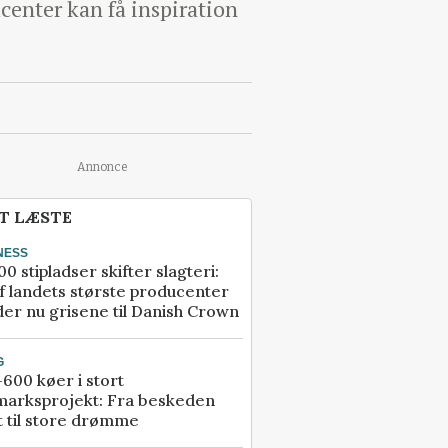
enter kan få inspiration
Annonce
T LÆSTE
NESS
00 stipladser skifter slagteri:
f landets største producenter
er nu grisene til Danish Crown
G
600 køer i stort
marksprojekt: Fra beskeden
t til store drømme