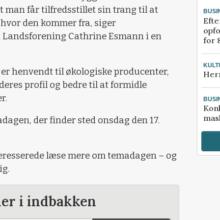
an får tilfredsstillet sin trang til at
BUSI
Efte
 hvor den kommer fra, siger
opfo
k Landsforening Cathrine Esmann i en
for 
KULT
er henvendt til økologiske producenter,
Her
deres profil og bedre til at formidle
r.
BUSI
Kon
mask
madagen, der finder sted onsdag den 17.
eresserede læse mere om temadagen – og
ig.
der i indbakken