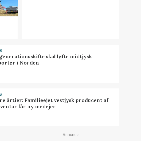
S
generationsskifte skal løfte midtjysk
portør i Norden
S
ire årtier: Familieejet vestjysk producent af
nventar får ny medejer
Annonce