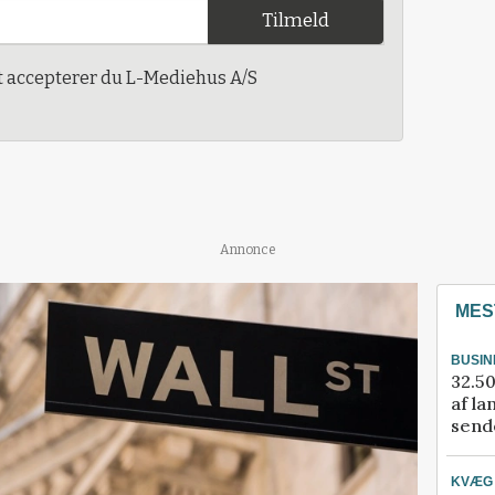
Tilmeld
t accepterer du L-Mediehus A/S
Annonce
MES
BUSIN
32.50
af la
sende
KVÆG