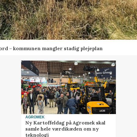
ord – kommunen mangler stadig plejeplan
AGROMEK
Ny Kartoffeldag på Agromek skal
samle hele værdikæden om ny
teknologi