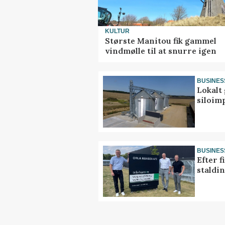
KULTUR
Største Manitou fik gammel
vindmølle til at snurre igen
BUSINES
Lokalt 
siloim
BUSINES
Efter f
staldi