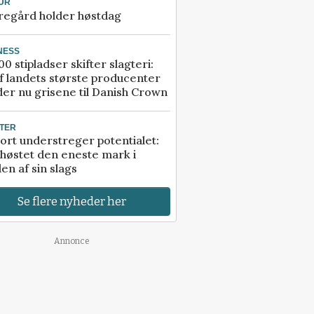
UR
regård holder høstdag
NESS
00 stipladser skifter slagteri:
f landets største producenter
er nu grisene til Danish Crown
TER
ort understreger potentialet:
høstet den eneste mark i
en af sin slags
Se flere nyheder her
Annonce