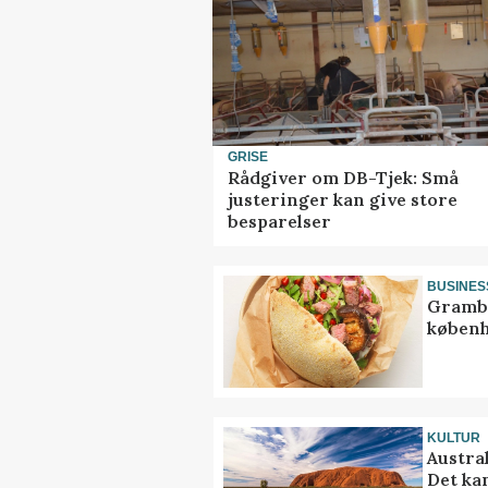
GRISE
Rådgiver om DB-Tjek: Små
justeringer kan give store
besparelser
BUSINES
Grambo
københ
KULTUR
Austra
Det ka