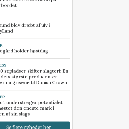
rbordet
 hund blev dræbt af ulv i
ylland
UR
egård holder høstdag
ESS
0 stipladser skifter slagteri: En
ndets største producenter
r nu grisene til Danish Crown
TER
rt understreger potentialet:
høstet den eneste mark i
n af sin slags
Se flere nyheder her