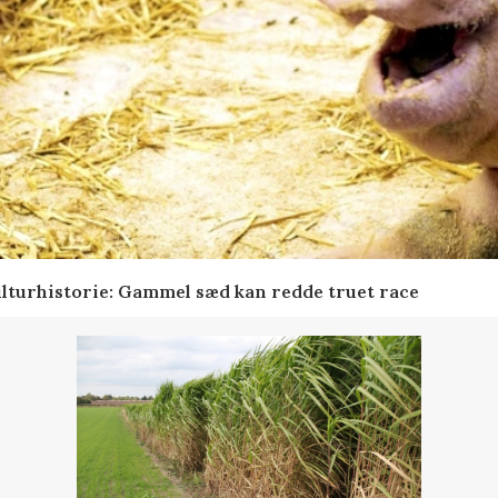
lturhistorie: Gammel sæd kan redde truet race