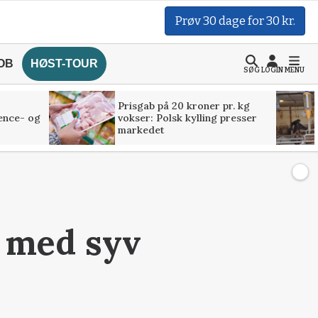
Prøv 30 dage for 30 kr.
OB
HØST-TOUR
SØG
LOGIN
MENU
Prisgab på 20 kroner pr. kg
ence- og
vokser: Polsk kylling presser
markedet
 med syv