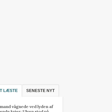
T LÆSTE
SENESTE NYT
mand vågnede ved lyden af
ende kvier: Ulven stod på