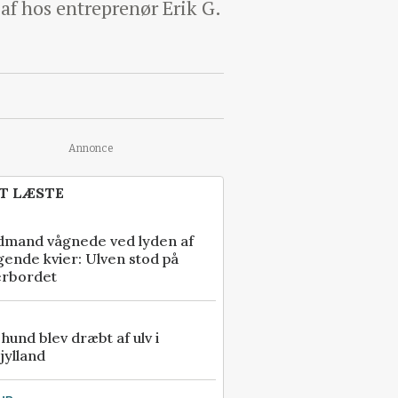
af hos entreprenør Erik G.
Annonce
T LÆSTE
dmand vågnede ved lyden af
gende kvier: Ulven stod på
erbordet
e hund blev dræbt af ulv i
jylland