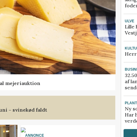
fode
ULVE
Lille
Vestj
KULT
Herr
BUSIN
32.50
af la
al mejeriauktion
sende
PLAN
Ny so
uni – svinekød faldt
Har 
verde
ANNONCE