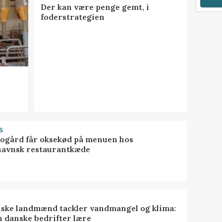
Der kan være penge gemt, i
foderstrategien
S
gård får oksekød på menuen hos
avnsk restaurantkæde
lske landmænd tackler vandmangel og klima:
n danske bedrifter lære