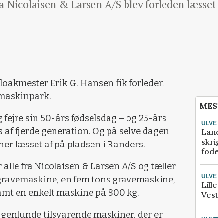
 Nicolaisen & Larsen A/S blev forleden læsset 
loakmester Erik G. Hansen fik forleden
 maskinpark.
MES
fejre sin 50-års fødselsdag – og 25-års
ULVE
s af fjerde generation. Og på selve dagen
Lan
skri
er læsset af på pladsen i Randers.
fod
lle fra Nicolaisen & Larsen A/S og tæller
ULVE
gravemaskine, en fem tons gravemaskine,
Lill
amt en enkelt maskine på 800 kg.
Vest
nogenlunde tilsvarende maskiner, der er