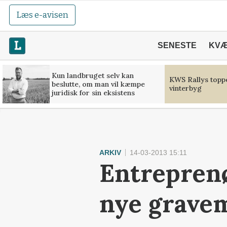
Læs e-avisen
SENESTE
KV
Kun landbruget selv kan
KWS Rallys toppe
beslutte, om man vil kæmpe
vinterbyg
juridisk for sin eksistens
ARKIV
14-03-2013 15:11
Entreprenø
nye grave