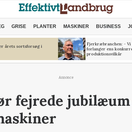
ÆG
GRISE
PLANTER
MASKINER
BUSINESS
J
Fjerkræbranchen: - Vi
r årets sortsforsøg i
forlanger ens konkurr
produktionsvilkår
Annonce
r fejrede jubilæum
maskiner