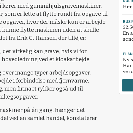
KULT
Vi kører med gummihjulsgravemaskiner,
Her
, som er lette at flytte rundt fra opgave til
 opgaver, hvor der måske kun er arbejde
BUSI
32.5
 at kunne flytte maskinen uden at skulle
En a
et fra Erik G. Hansen, der tilføjer:
send
der virkelig kan grave, hvis vi for
PLAN
 hovedledning ved et kloakarbejde.
Ny s
Har 
verd
g over mange typer arbejdsopgaver.
jde i forbindelse med fjernvarme,
, men firmaet rykker også ud til
anlægsopgaver.
e maskiner på én gang, hænger det
del ved en samlet handel, konstaterer