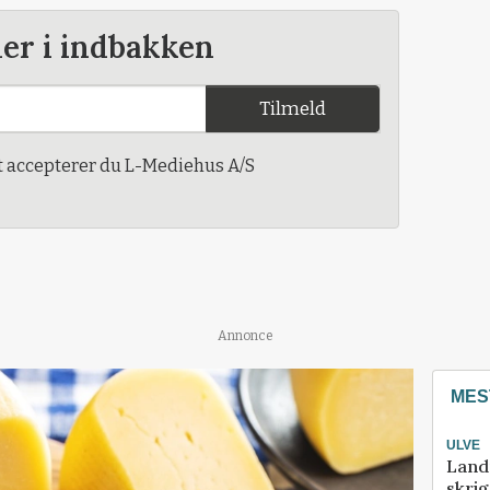
der i indbakken
Tilmeld
t accepterer du L-Mediehus A/S
Annonce
MES
ULVE
Land
skrig