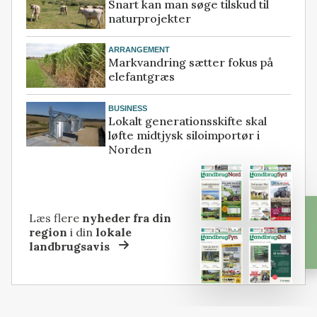
Snart kan man søge tilskud til
naturprojekter
ARRANGEMENT
Markvandring sætter fokus på
elefantgræs
BUSINESS
Lokalt generationsskifte skal
løfte midtjysk siloimportør i
Norden
Læs flere
nyheder fra din
region
i din
lokale
landbrugsavis