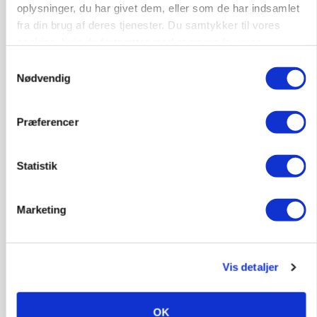
kan den ændre din bedrift fra 2027
oplysninger, du har givet dem, eller som de har indsamlet
Loading...
fra din brug af deres tjenester. Du samtykker til vores
Annonce
cookies, hvis du fortsætter med at anvende vores
hjemmeside.
Samtykkevalg
Nødvendig
Præferencer
Statistik
Marketing
KVÆG
Snart kan man søge tilskud til naturprojekter
Vis detaljer
OK