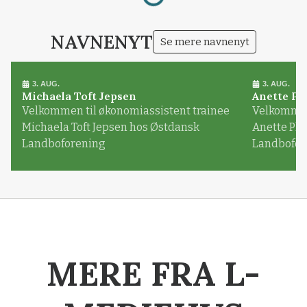
NAVNENYT
Se mere navnenyt
3. AUG.
3. AUG.
Michaela Toft Jepsen
Anette Pl
Velkommen til økonomiassistent trainee
Velkommen 
Michaela Toft Jepsen hos Østdansk
Anette Pl
Landboforening
Landbofor
MERE FRA L-