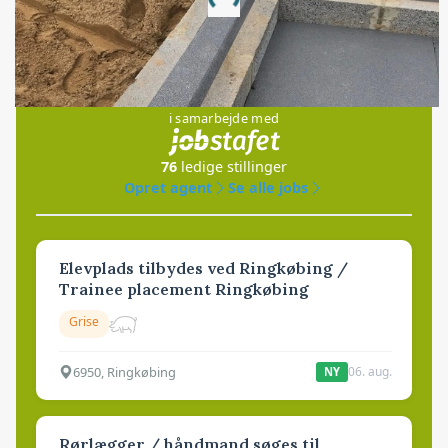
Loading...
Jobs
i samarbejde med
76
ledige stillinger
Opret agent
Se alle jobs
Elevplads tilbydes ved Ringkøbing /
Trainee placement Ringkøbing
Grise
6950, Ringkøbing
06. aug.
NY
Rørlægger / håndmand søges til