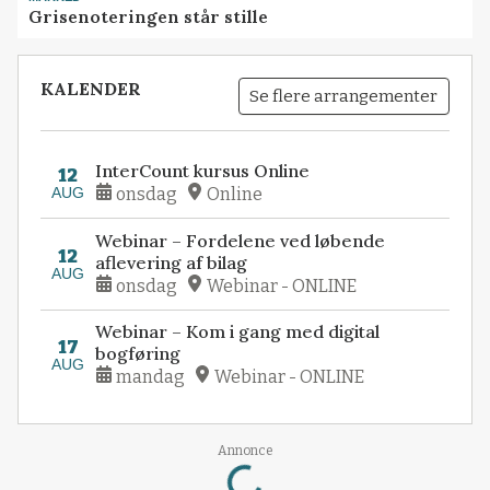
Grisenoteringen står stille
KALENDER
Se flere arrangementer
InterCount kursus Online
12
AUG
onsdag
Online
Webinar – Fordelene ved løbende
12
aflevering af bilag
AUG
onsdag
Webinar - ONLINE
Webinar – Kom i gang med digital
17
bogføring
AUG
mandag
Webinar - ONLINE
Loading...
Annonce