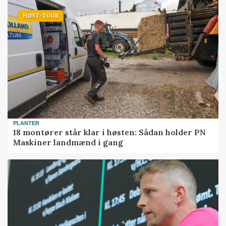
HØST-TOUR
PLANTER
18 montører står klar i høsten: Sådan holder PN
Maskiner landmænd i gang