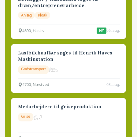
dræn/entreprenørarbejde.
Anlæg
Kloak
4690, Haslev
06. aug.
NY
Lastbilchauffør søges til Henrik Haves
Maskinstation
Godstransport
4700, Næstved
03. aug.
Medarbejdere til griseproduktion
Grise