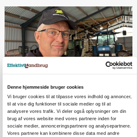
POLITIK
»Nu stopper I«: Landbrugsdebattør og
Denne hjemmeside bruger cookies
protestgruppe vil demonstrere mod ny
Vi bruger cookies til at tilpasse vores indhold og annoncer,
gødskningslov
til at vise dig funktioner til sociale medier og til at
analysere vores trafik. Vi deler også oplysninger om din
Annonce
brug af vores website med vores partnere inden for
sociale medier, annonceringspartnere og analysepartnere.
POLITIK
Folketinget behandler ny gødskningslov: Sådan
Vores partnere kan kombinere disse data med andre