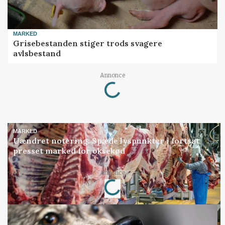
MARKED
Grisebestanden stiger trods svagere
avlsbestand
Loading...
Annonce
MARKED
Uændret notering: Spæde lyspunkter i fortsat
presset marked for oksekød
Loading...
Annonce