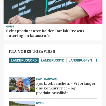
GRISE
Svineproducenter kalder Danish Crowns
notering en katastrofe
FRA VORES UGEAVISER
LANDBRUGNORD
LANDBRUGSYD
LANDBRUGFYN
LAND
CAP-I-DANMARK
Fjerkræbranchen: - Vi forlanger
ens konkurrence- og
produktionsvilkår
KVÆG