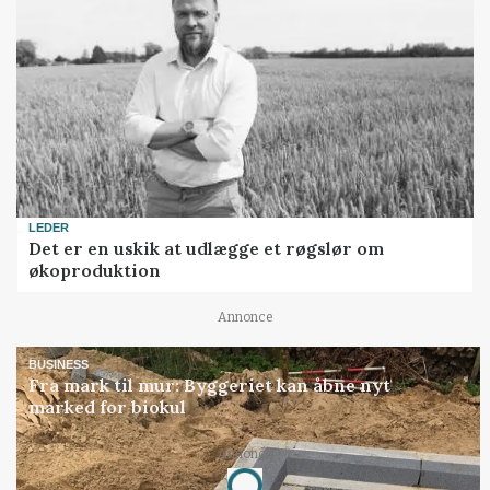
LEDER
Det er en uskik at udlægge et røgslør om
økoproduktion
Annonce
BUSINESS
Fra mark til mur: Byggeriet kan åbne nyt
marked for biokul
Annonce