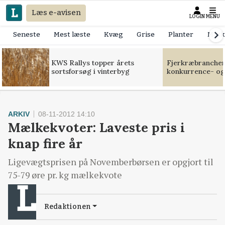
Læs e-avisen
LOGIN
MENU
Seneste
Mest læste
Kvæg
Grise
Planter
Mask
KWS Rallys topper årets
Fjerkræbranchen:
sortsforsøg i vinterbyg
konkurrence- og
ARKIV
08-11-2012 14:10
Mælkekvoter: Laveste pris i
knap fire år
Ligevægtsprisen på Novemberbørsen er opgjort til
75-79 øre pr. kg mælkekvote
Redaktionen