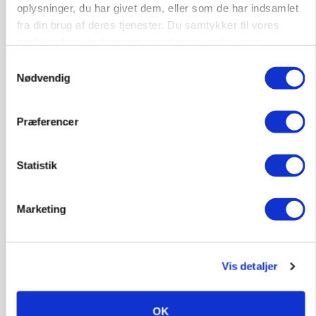
Snart kan man søge tilskud til naturprojekter
oplysninger, du har givet dem, eller som de har indsamlet
fra din brug af deres tjenester. Du samtykker til vores
Annonce
cookies, hvis du fortsætter med at anvende vores
hjemmeside.
Samtykkevalg
PLANTER
Nødvendig
Før såmaskinen kører: Her er efterårets største
skadedyrsrisici
Præferencer
Annonce
Loading...
Statistik
Marketing
Vis detaljer
OK