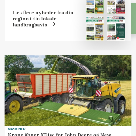
Læs flere
nyheder fra din
region
i din
lokale
landbrugsavis
MASKINER
Krone åbner XDisc for John Deere og New