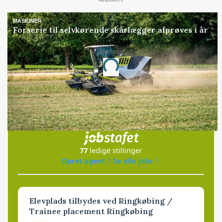
MASKINER
Forserie til selvkørende skårlægger afprøves i år
Annonce
Loading...
Jobs
i samarbejde med
77
ledige stillinger
Opret agent
Se alle jobs
Elevplads tilbydes ved Ringkøbing /
Trainee placement Ringkøbing