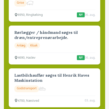
Grise
6950, Ringkøbing
06. aug.
NY
Rørlægger / håndmand søges til
dræn/entreprenørarbejde.
Anlæg
Kloak
4690, Haslev
06. aug.
NY
Lastbilchauffør søges til Henrik Haves
Maskinstation
Godstransport
4700, Næstved
03. aug.