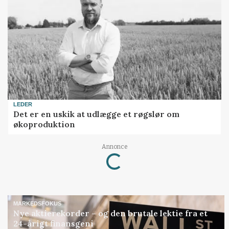
LEDER
Det er en uskik at udlægge et røgslør om
økoproduktion
Annonce
Loading...
MARKEDSFOKUS
Nye aktierekorder – og den brutale lektie fra et
24-årigt finansgeni