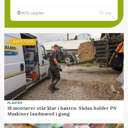
9670, Løgstør
03. aug.
HØST-TOUR
PLANTER
18 montører står klar i høsten: Sådan holder PN
Maskiner landmænd i gang