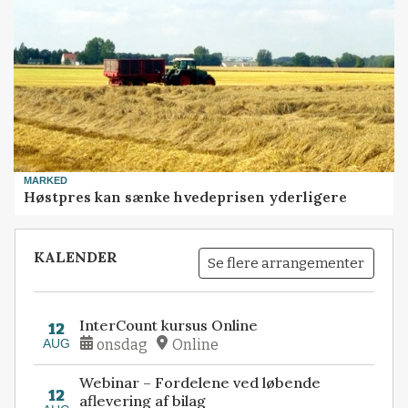
MARKED
Høstpres kan sænke hvedeprisen yderligere
KALENDER
Se flere arrangementer
InterCount kursus Online
12
AUG
onsdag
Online
Webinar – Fordelene ved løbende
12
aflevering af bilag