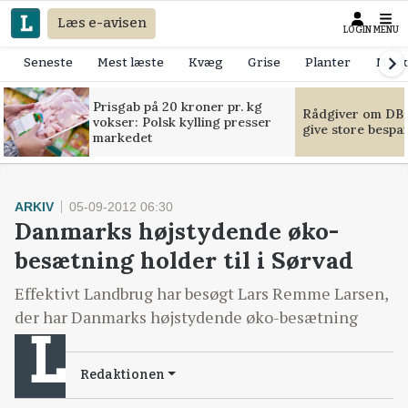
Læs e-avisen
LOGIN
MENU
Seneste
Mest læste
Kvæg
Grise
Planter
Mask
Prisgab på 20 kroner pr. kg
Rådgiver om DB-
vokser: Polsk kylling presser
give store bespa
markedet
ARKIV
05-09-2012 06:30
Danmarks højstydende øko-
besætning holder til i Sørvad
Effektivt Landbrug har besøgt Lars Remme Larsen,
der har Danmarks højstydende øko-besætning
Redaktionen