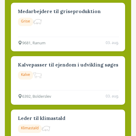
Medarbejdere til griseproduktion
Grise
9681, Ranum
03. aug.
Kalvepasser til ejendom i udvikling søges
Kalve
6392, Bolderslev
03. aug.
Leder til klimastald
Klimastald