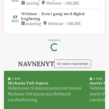
AUG
onsdag
Webinar - ONLINE
Webinar – Kom i gang med digital
17
bogføring
AUG
mandag
Webinar - ONLINE
Annonce
Loading...
NAVNENYT
Se mere navnenyt
3. AUG.
3. AUG.
Michaela Toft Jepsen
Anette Pl
Velkommen til økonomiassistent trainee
Velkommen 
Michaela Toft Jepsen hos Østdansk
Anette Pl
Landboforening
Landbofor