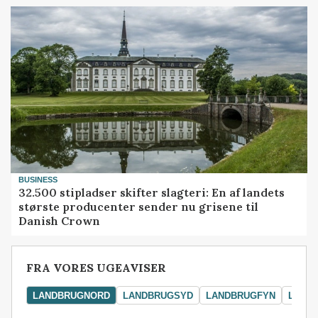
BUSINESS
32.500 stipladser skifter slagteri: En af landets
største producenter sender nu grisene til
Danish Crown
FRA VORES UGEAVISER
LANDBRUGNORD
LANDBRUGSYD
LANDBRUGFYN
LAND