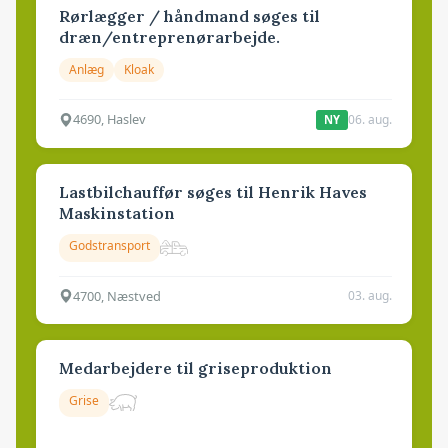
Rørlægger / håndmand søges til
dræn/entreprenørarbejde.
Anlæg
Kloak
4690, Haslev
06. aug.
NY
Lastbilchauffør søges til Henrik Haves
Maskinstation
Godstransport
4700, Næstved
03. aug.
Medarbejdere til griseproduktion
Grise