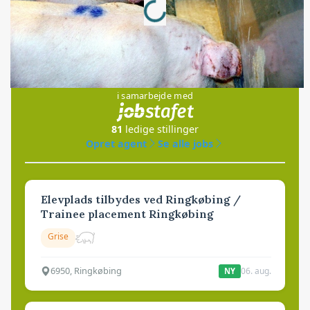
Loading...
Jobs
i samarbejde med
81
ledige stillinger
Opret agent
Se alle jobs
Elevplads tilbydes ved Ringkøbing /
Trainee placement Ringkøbing
Grise
6950, Ringkøbing
06. aug.
NY