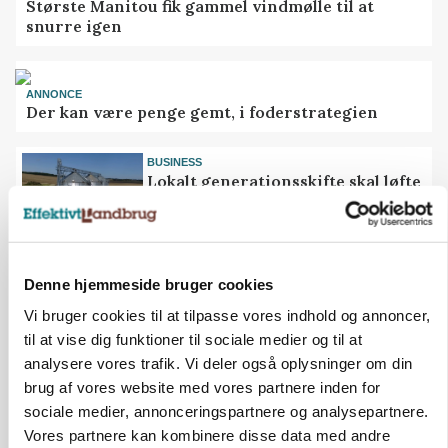
Største Manitou fik gammel vindmølle til at
snurre igen
ANNONCE
Der kan være penge gemt, i foderstrategien
BUSINESS
Lokalt generationsskifte skal løfte
midtjysk siloimportør i Norden
BUSINESS
Efter fire årtier: Familieejet
Denne hjemmeside bruger cookies
vestjysk producent af
staldinventar får ny medejer
Vi bruger cookies til at tilpasse vores indhold og annoncer,
til at vise dig funktioner til sociale medier og til at
analysere vores trafik. Vi deler også oplysninger om din
MEST LÆSTE
SENESTE NYT
brug af vores website med vores partnere inden for
sociale medier, annonceringspartnere og analysepartnere.
BUSINESS
32.500 stipladser skifter slagteri: En af landets
Vores partnere kan kombinere disse data med andre