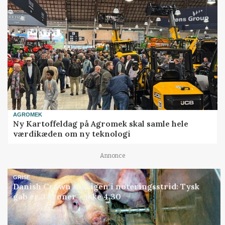
AGROMEK
Ny Kartoffeldag på Agromek skal samle hele
værdikæden om ny teknologi
Annonce
GRISE
Danish Crown slår igen i noteringsstrid: Tysk
gab er 3 kroner – ikke 4,30
Annonce