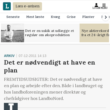
Læs e-avisen
LOGIN
MENU
Seneste
Mest læste
Kvæg
Grise
Planter
Mask
Det er en uskik at udlægge et
Nye aktierekorde
røgslør om økoproduktion
fra et 24-årigt f
ARKIV
07-12-2011 14:13
Det er nødvendigt at have en
plan
FREMTIDSUDSIGTER: Det er nødvendigt at have
en plan og arbejde efter den. Både i landbruget og
hos landboforeningen mener direktør og
chefrådgiver hos LandboNord.