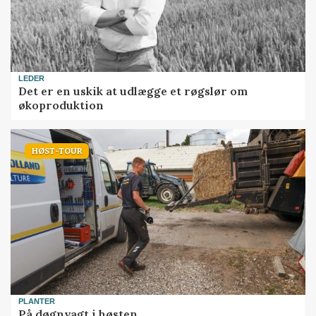
LEDER
Det er en uskik at udlægge et røgslør om
økoproduktion
HØST-TOUR
PLANTER
På døgnvagt i høsten