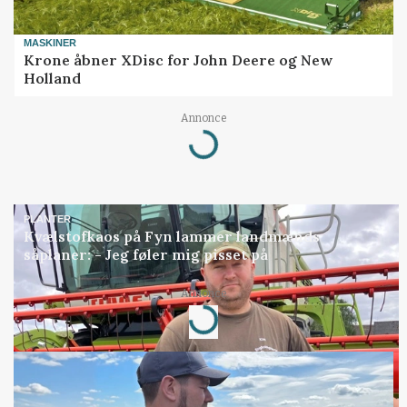
MASKINER
Krone åbner XDisc for John Deere og New
Holland
Annonce
Loading...
PLANTER
Kvælstofkaos på Fyn lammer landmænds
såplaner: - Jeg føler mig pisset på
Annonce
Loading...