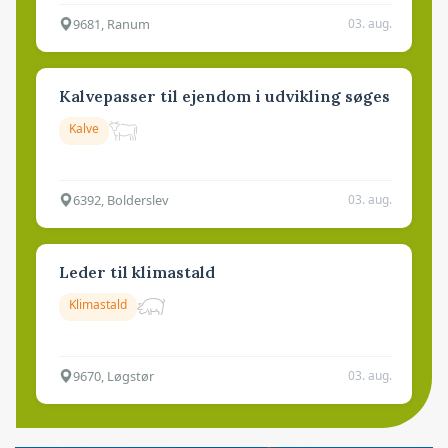
9681, Ranum
03. aug.
Kalvepasser til ejendom i udvikling søges
Kalve
6392, Bolderslev
03. aug.
Leder til klimastald
Klimastald
9670, Løgstør
03. aug.