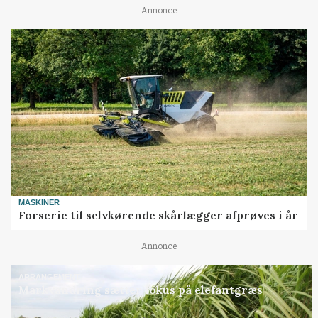
Annonce
MASKINER
Forserie til selvkørende skårlægger afprøves i år
Annonce
ARRANGEMENT
Markvandring sætter fokus på elefantgræs