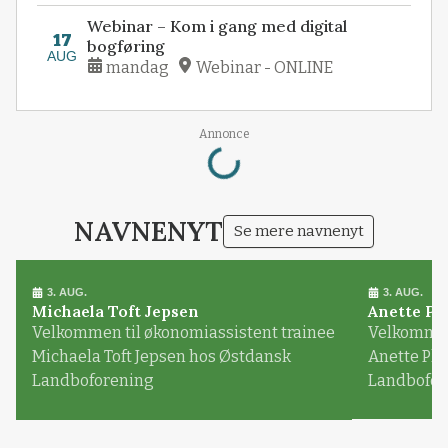
Webinar – Kom i gang med digital
17
bogføring
AUG
mandag
Webinar - ONLINE
Loading...
Annonce
NAVNENYT
Se mere navnenyt
3. AUG.
3. AUG.
Michaela Toft Jepsen
Anette Pl
Velkommen til økonomiassistent trainee
Velkommen 
Michaela Toft Jepsen hos Østdansk
Anette Pl
Landboforening
Landbofor