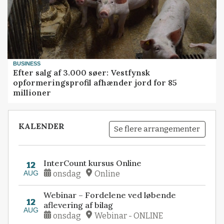
BUSINESS
Efter salg af 3.000 søer: Vestfynsk
opformeringsprofil afhænder jord for 85
millioner
KALENDER
Se flere arrangementer
InterCount kursus Online
12
AUG
onsdag
Online
Webinar – Fordelene ved løbende
12
aflevering af bilag
AUG
onsdag
Webinar - ONLINE