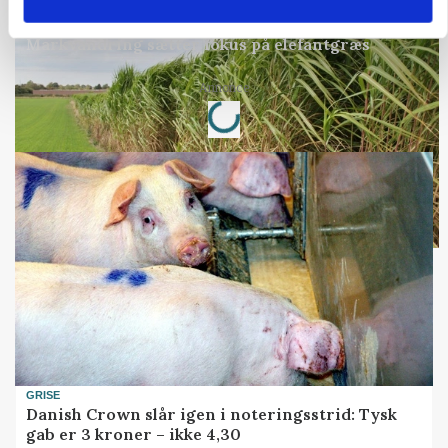
ARRANGEMENT
Markvandring sætter fokus på elefantgræs
Loading...
Annonce
GRISE
Danish Crown slår igen i noteringsstrid: Tysk
gab er 3 kroner – ikke 4,30