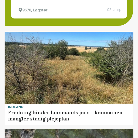
9670, Løgstør
03. aug.
INDLAND
Fredning binder landmands jord – kommunen
mangler stadig plejeplan