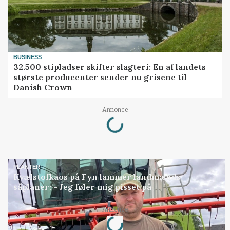
BUSINESS
32.500 stipladser skifter slagteri: En af landets
største producenter sender nu grisene til
Danish Crown
Loading...
Annonce
PLANTER
Kvælstofkaos på Fyn lammer landmænds
såplaner: - Jeg føler mig pisset på
Loading...
Annonce