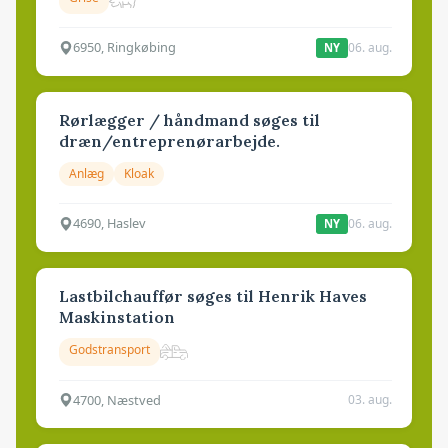
6950, Ringkøbing
06. aug.
NY
Rørlægger / håndmand søges til
dræn/entreprenørarbejde.
Anlæg
Kloak
4690, Haslev
06. aug.
NY
Lastbilchauffør søges til Henrik Haves
Maskinstation
Godstransport
4700, Næstved
03. aug.