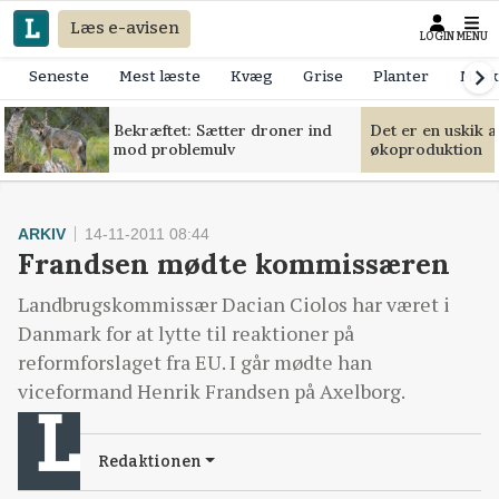
Læs e-avisen
LOGIN
MENU
Seneste
Mest læste
Kvæg
Grise
Planter
Mask
Bekræftet: Sætter droner ind
Det er en uskik 
mod problemulv
økoproduktion
ARKIV
14-11-2011 08:44
Frandsen mødte kommissæren
Landbrugskommissær Dacian Ciolos har været i
Danmark for at lytte til reaktioner på
reformforslaget fra EU. I går mødte han
viceformand Henrik Frandsen på Axelborg.
Redaktionen