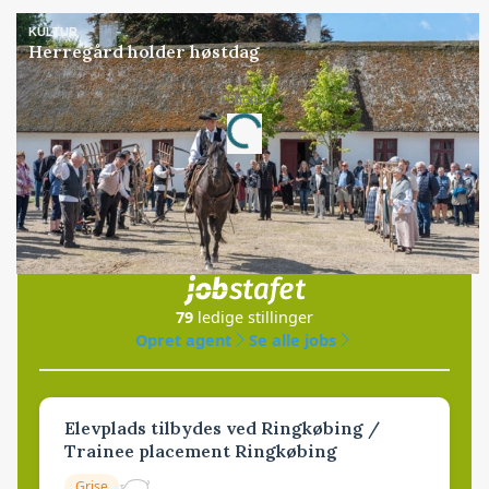
KULTUR
Herregård holder høstdag
Loading...
Annonce
Jobs
i samarbejde med
79
ledige stillinger
Opret agent
Se alle jobs
Elevplads tilbydes ved Ringkøbing /
Trainee placement Ringkøbing
Grise