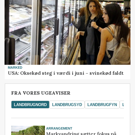
MARKED
USA: Oksekød steg i værdi i juni – svinekød faldt
FRA VORES UGEAVISER
LANDBRUGNORD
LANDBRUGSYD
LANDBRUGFYN
LAND
ARRANGEMENT
Markvandring sætter fokus på