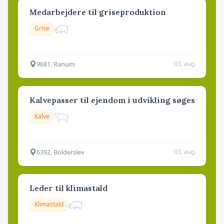
Medarbejdere til griseproduktion
Grise
9681, Ranum
03. aug.
Kalvepasser til ejendom i udvikling søges
Kalve
6392, Bolderslev
03. aug.
Leder til klimastald
Klimastald