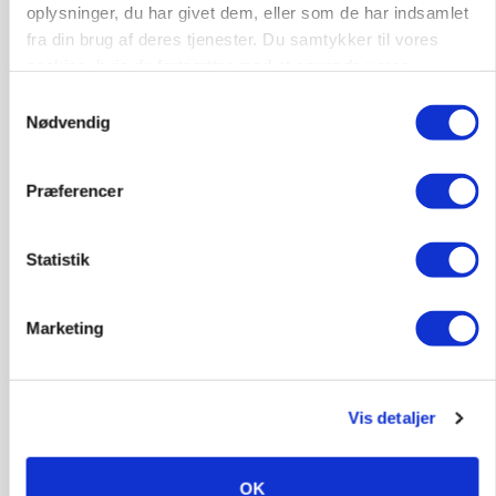
oplysninger, du har givet dem, eller som de har indsamlet
fra din brug af deres tjenester. Du samtykker til vores
PLANTER
På døgnvagt i høsten
cookies, hvis du fortsætter med at anvende vores
hjemmeside.
Samtykkevalg
Annonce
Nødvendig
Præferencer
Statistik
Marketing
MASKINER
Vis detaljer
Forserie til selvkørende skårlægger afprøves i år
Annonce
OK