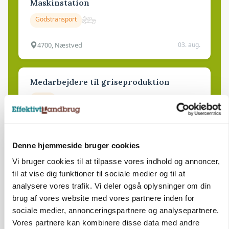
Maskinstation
Godstransport
4700, Næstved
03. aug.
Medarbejdere til griseproduktion
Grise
9681, Ranum
03. aug.
Denne hjemmeside bruger cookies
Vi bruger cookies til at tilpasse vores indhold og annoncer,
Kalvepasser til ejendom i udvikling søges
til at vise dig funktioner til sociale medier og til at
analysere vores trafik. Vi deler også oplysninger om din
Kalve
brug af vores website med vores partnere inden for
sociale medier, annonceringspartnere og analysepartnere.
Vores partnere kan kombinere disse data med andre
6392, Bolderslev
03. aug.