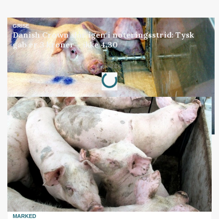
GRISE
Danish Crown slår igen i noteringsstrid: Tysk
gab er 3 kroner – ikke 4,30
Loading...
Annonce
MARKED