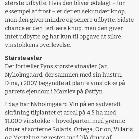
største udbytte. Hvis den bliver ødelagt – for
eksempel af frost – er der en sekundær knop,
men den giver mindre og senere udbytte. Sidste
chance er den tertiære knop, men den giver
intet udbytte og har kun til opgave at sikre
vinstokkens overlevelse.
Største avler
Det fortæller Fyns største vinavler, Jan
Nyholmgaard, der sammen med sin hustru,
Dina, i 2007 begyndte at plante vinstokke på
parrets ejendom i Marslev på Østfyn.
I dag har Nyholmgaard Vin på en sydvendt
skråning tilplantet et areal på 4,5 ha med
11.000 vinstokke – hovedparten med grønne
druer af sorterne Solaris, Ortega, Orion, Villaris
og Mertzling og resten med blå druer af