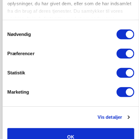
oplysninger, du har givet dem, eller som de har indsamlet
fra din brug af deres tjenester. Du samtykker til vores
cookies, hvis du fortsætter med at anvende vores
Leder til klimastald
hjemmeside.
Samtykkevalg
Klimastald
Nødvendig
9670, Løgstør
03. aug.
Præferencer
Statistik
Marketing
Vis detaljer
OK