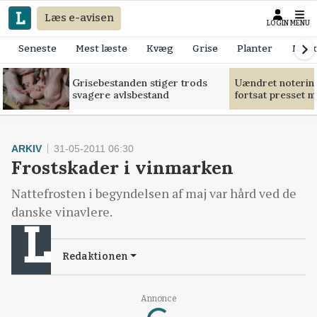
Læs e-avisen
LOGIN
MENU
Seneste
Mest læste
Kvæg
Grise
Planter
Mask
Grisebestanden stiger trods
Uændret notering
svagere avlsbestand
fortsat presset 
ARKIV
31-05-2011 06:30
Frostskader i vinmarken
Nattefrosten i begyndelsen af maj var hård ved de
danske vinavlere.
Redaktionen
Loading...
Annonce