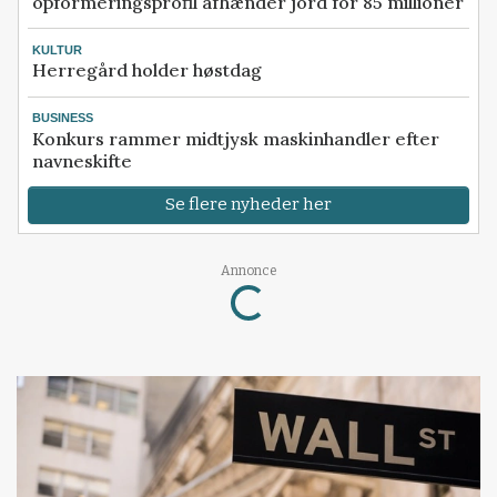
opformeringsprofil afhænder jord for 85 millioner
KULTUR
Herregård holder høstdag
BUSINESS
Konkurs rammer midtjysk maskinhandler efter
navneskifte
Se flere nyheder her
Loading...
Annonce