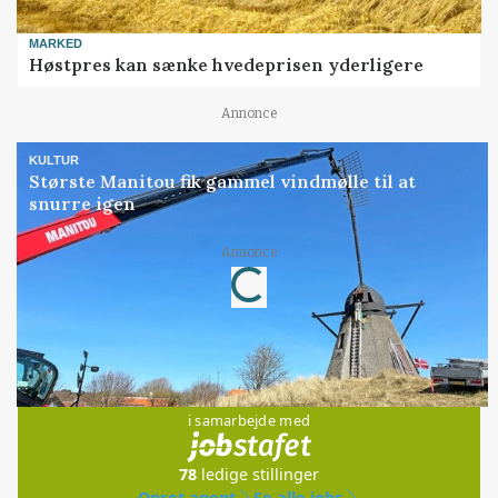
MARKED
Høstpres kan sænke hvedeprisen yderligere
Annonce
KULTUR
Største Manitou fik gammel vindmølle til at
snurre igen
Loading...
Annonce
Jobs
i samarbejde med
78
ledige stillinger
Opret agent
Se alle jobs