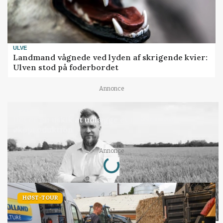
ULVE
Landmand vågnede ved lyden af skrigende kvier:
Ulven stod på foderbordet
Annonce
LEDER
Det er en uskik at udlægge et røgslør om
økoproduktion
Loading...
Annonce
HØST-TOUR