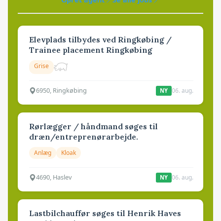
Elevplads tilbydes ved Ringkøbing /
Trainee placement Ringkøbing
Grise
6950, Ringkøbing
06. aug.
NY
Rørlægger / håndmand søges til
dræn/entreprenørarbejde.
Anlæg
Kloak
4690, Haslev
06. aug.
NY
Lastbilchauffør søges til Henrik Haves