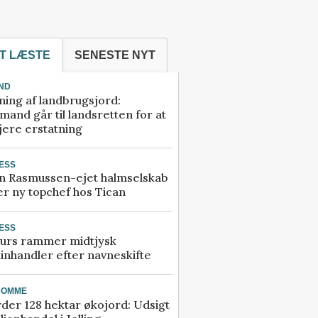
T LÆSTE
SENESTE NYT
ND
ning af landbrugsjord:
and går til landsretten for at
jere erstatning
ESS
n Rasmussen-ejet halmselskab
r ny topchef hos Tican
ESS
urs rammer midtjysk
inhandler efter navneskifte
DOMME
der 128 hektar økojord: Udsigt