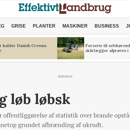
ÆG
GRISE
PLANTER
MASKINER
BUSINESS
J
r kalder Danish Crowns
Forserie til selvkøren
e
skårlægger afprøves i 
Annonce
 løb løbsk
 offentliggørelse af statistik over brande opst
 - netop grundet afbrænding af ukrudt.