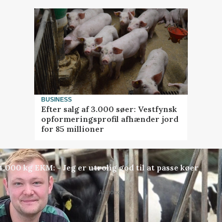
BUSINESS
Efter salg af 3.000 søer: Vestfynsk
opformeringsprofil afhænder jord
for 85 millioner
000 kg EKM: - Jeg er utrolig god til at passe køer
Annonce