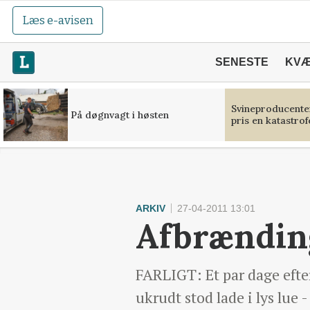
Læs e-avisen
SENESTE
KV
Svineproducente
På døgnvagt i høsten
pris en katastrof
ARKIV
27-04-2011 13:01
Afbrænding
FARLIGT: Et par dage efter
ukrudt stod lade i lys lue