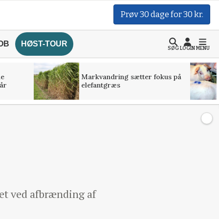
Prøv 30 dage for 30 kr.
OB
HØST-TOUR
SØG
LOGIN
MENU
de
Markvandring sætter fokus på
år
elefantgræs
ået ved afbrænding af