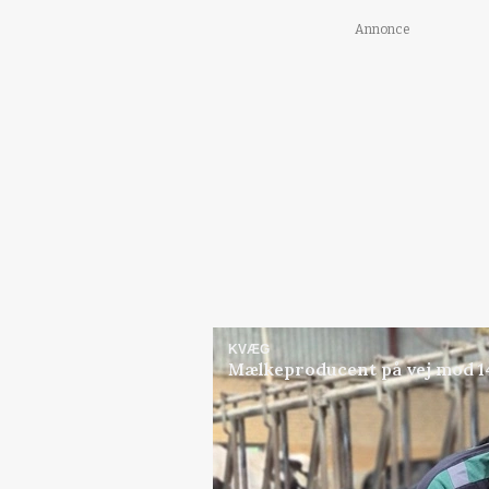
Annonce
KVÆG
Mælkeproducent på vej mod 14.