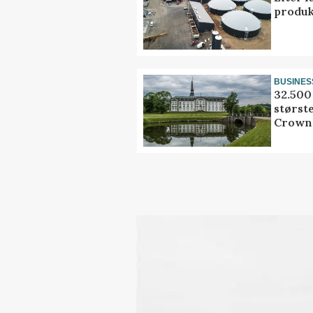
produk
BUSINES
32.500 
størst
Crown