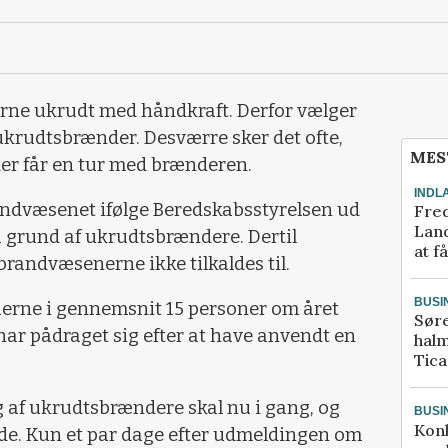
fjerne ukrudt med håndkraft. Derfor vælger
krudtsbrænder. Desværre sker det ofte,
MES
der får en tur med brænderen.
INDL
andvæsenet ifølge Beredskabsstyrelsen ud
Fred
Land
å grund af ukrudtsbrændere. Dertil
at f
randvæsenerne ikke tilkaldes til.
BUSI
erne i gennemsnit 15 personer om året
Sør
har pådraget sig efter at have anvendt en
halm
Tic
af ukrudtsbrændere skal nu i gang, og
BUSI
Kon
 ide. Kun et par dage efter udmeldingen om