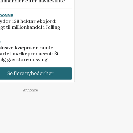
inhandler efter navneskifte
NDOMME
der 128 hektar økojord:
gt til millionhandel i Jelling
G
losive kviepriser ramte
artet mælkeproducent: Ét
alg gav store udsving
Se flere nyheder her
Annonce