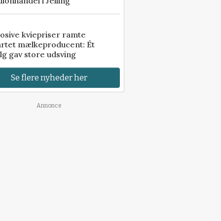
illionhandel i Jelling
osive kviepriser ramte
artet mælkeproducent: Ét
lg gav store udsving
Se flere nyheder her
Annonce