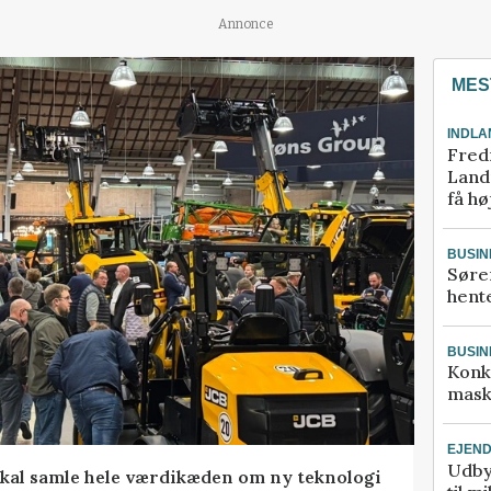
Annonce
MES
INDLA
Fred
Landm
få hø
BUSIN
Søre
hente
BUSIN
Konk
mask
EJEN
Udby
kal samle hele værdikæden om ny teknologi