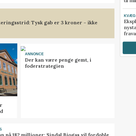
til m
KVÆG
Ekspl
eringsstrid: Tysk gab er 3 kroner – ikke
nyst
frava
ANNONCE
Der kan være penge gemt, i
foderstrategien
r
ed
S
ån på 182 millioner: Sindal Biogas vil fordoble