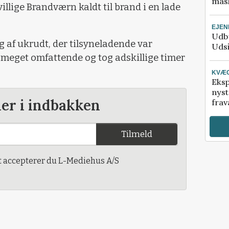
mask
llige Brandværn kaldt til brand i en lade
EJE
Udby
 af ukrudt, der tilsyneladende var
Udsi
v meget omfattende og tog adskillige timer
KVÆ
Eksp
nyst
der i indbakken
frav
Tilmeld
t accepterer du L-Mediehus A/S