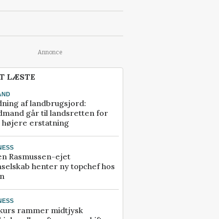
Annonce
T LÆSTE
AND
ning af landbrugsjord:
mand går til landsretten for
å højere erstatning
NESS
en Rasmussen-ejet
selskab henter ny topchef hos
an
NESS
kurs rammer midtjysk