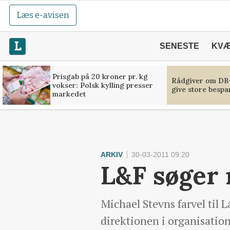
Læs e-avisen
SENESTE
KV
Prisgab på 20 kroner pr. kg
Rådgiver om DB-
vokser: Polsk kylling presser
give store bespa
markedet
ARKIV
30-03-2011 09:20
L&F søger 
Michael Stevns farvel til 
direktionen i organisatio