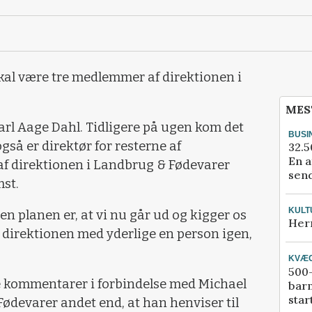
skal være tre medlemmer af direktionen i
MES
Carl Aage Dahl. Tidligere på ugen kom det
BUSI
gså er direktør for resterne af
32.5
En a
af direktionen i Landbrug & Fødevarer
send
st.
KULT
men planen er, at vi nu går ud og kigger os
Her
t direktionen med yderlige en person igen,
KVÆ
500-
e kommentarer i forbindelse med Michael
bar
star
ødevarer andet end, at han henviser til