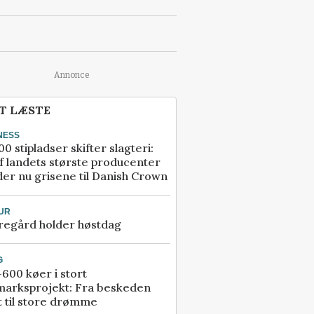
Annonce
T LÆSTE
NESS
00 stipladser skifter slagteri:
f landets største producenter
er nu grisene til Danish Crown
UR
regård holder høstdag
G
600 køer i stort
marksprojekt: Fra beskeden
t til store drømme