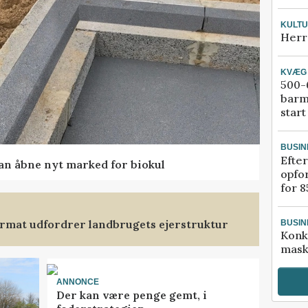
KULT
Herr
KVÆG
500-6
barm
start
BUSIN
Efter
kan åbne nyt marked for biokul
opfo
for 8
format udfordrer landbrugets ejerstruktur
BUSIN
Konk
mask
ANNONCE
Der kan være penge gemt, i