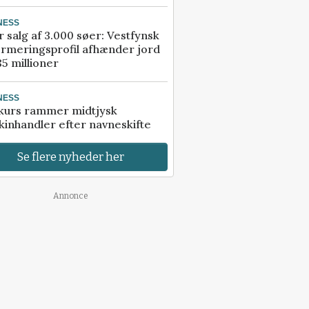
NESS
r salg af 3.000 søer: Vestfynsk
rmeringsprofil afhænder jord
85 millioner
NESS
kurs rammer midtjysk
inhandler efter navneskifte
Se flere nyheder her
Annonce