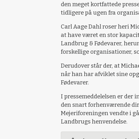
den meget kortfattede press
tidligere på ugen fra organi
Carl Aage Dahl roser heri Mi
at have været en stor kapaci
Landbrug & Fødevarer, heru
forskellige organisationer,
Derudover står der, at Micha
når han har afviklet sine op
Fødevarer.
I pressemeddelelsen er der 
den snart forhenværende dir
Mejeriforeningen vendte i går
Landbrugs henvendelse.