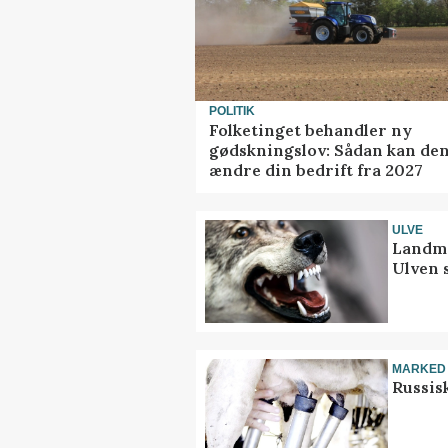
POLITIK
Folketinget behandler ny
gødskningslov: Sådan kan de
ændre din bedrift fra 2027
ULVE
Landma
Ulven 
MARKED
Russis