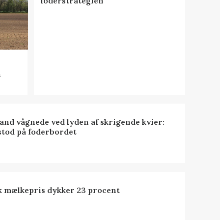
foderstrategien
n
nd vågnede ved lyden af skrigende kvier:
stod på foderbordet
k mælkepris dykker 23 procent