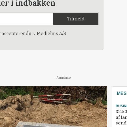
der i indbakken
Tilmeld
t accepterer du L-Mediehus A/S
Annonce
MES
BUSIN
32.50
af la
sende