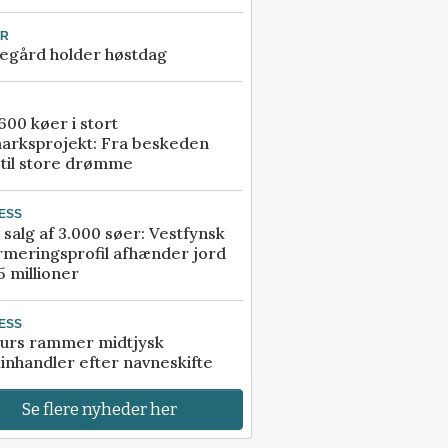
UR
egård holder høstdag
00 køer i stort
arksprojekt: Fra beskeden
 til store drømme
ESS
 salg af 3.000 søer: Vestfynsk
rmeringsprofil afhænder jord
5 millioner
ESS
urs rammer midtjysk
inhandler efter navneskifte
Se flere nyheder her