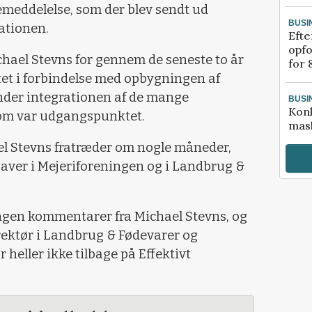
emeddelelse, som der blev sendt ud
BUSI
sationen.
Efte
opfo
chael Stevns for gennem de seneste to år
for 
tet i forbindelse med opbygningen af
nder integrationen af de mange
BUSI
Kon
 som var udgangspunktet.
mask
el Stevns fratræder om nogle måneder,
gaver i Mejeriforeningen og i Landbrug &
ingen kommentarer fra Michael Stevns, og
ektør i Landbrug & Fødevarer og
 heller ikke tilbage på Effektivt