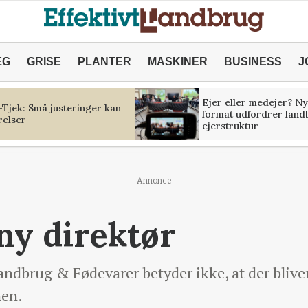
ÆG
GRISE
PLANTER
MASKINER
BUSINESS
J
Ejer eller medejer? Ny
Tjek: Små justeringer kan
format udfordrer land
relser
ejerstruktur
Annonce
ny direktør
Landbrug & Fødevarer betyder ikke, at der bliv
nen.