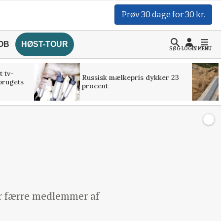
Prøv 30 dage for 30 kr.
OB
HØST-TOUR
SØG
LOGIN
MENU
t tv-
Russisk mælkepris dykker 23
brugets
procent
er færre medlemmer af