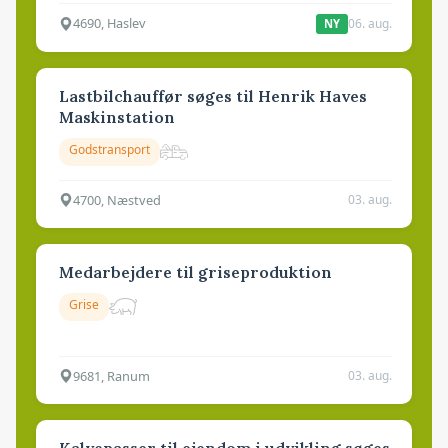
4690, Haslev
06. aug.
NY
Lastbilchauffør søges til Henrik Haves
Maskinstation
Godstransport
4700, Næstved
03. aug.
Medarbejdere til griseproduktion
Grise
9681, Ranum
03. aug.
Kalvepasser til ejendom i udvikling søges