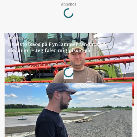
Loading...
Annonce
PLANTER
Kvælstofkaos på Fyn lammer landmænds
såplaner: - Jeg føler mig pisset på
Loading...
Annonce