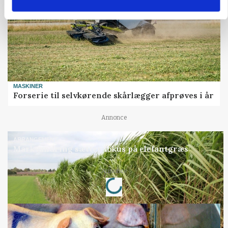
MASKINER
Forserie til selvkørende skårlægger afprøves i år
Annonce
ARRANGEMENT
Markvandring sætter fokus på elefantgræs
Loading...
Annonce