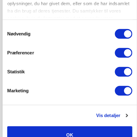
oplysninger, du har givet dem, eller som de har indsamlet
fra din brug af deres tjenester. Du samtykker til vores
cookies, hvis du fortsætter med at anvende vores
HØST-TOUR
hjemmeside.
Samtykkevalg
Nødvendig
Præferencer
Statistik
PLANTER
Marketing
På døgnvagt i høsten
Annonce
Vis detaljer
OK