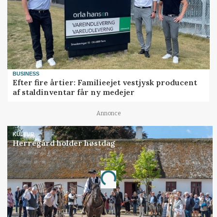
BUSINESS
Efter fire årtier: Familieejet vestjysk producent
af staldinventar får ny medejer
Annonce
KULTUR
Herregård holder høstdag
Annonce
Loading...