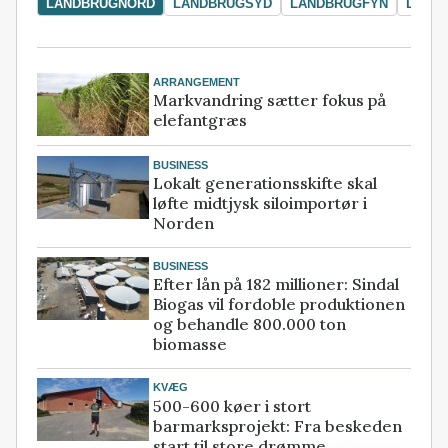
LANDBRUGNORD
LANDBRUGSYD
LANDBRUGFYN
LAND
ARRANGEMENT
Markvandring sætter fokus på
elefantgræs
BUSINESS
Lokalt generationsskifte skal
løfte midtjysk siloimportør i
Norden
BUSINESS
Efter lån på 182 millioner: Sindal
Biogas vil fordoble produktionen
og behandle 800.000 ton
biomasse
KVÆG
500-600 køer i stort
barmarksprojekt: Fra beskeden
start til store drømme