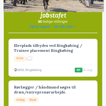
Jobs
i samarbejde med
80
ledige stillinger
Opret agent
Se alle jobs
Elevplads tilbydes ved Ringkøbing /
Trainee placement Ringkøbing
Grise
6950, Ringkøbing
06. aug.
NY
Rørlægger / håndmand søges til
dræn/entreprenørarbejde.
Anlæg
Kloak