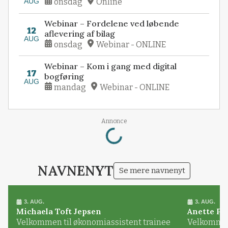
AUG
onsdag
Online
Webinar – Fordelene ved løbende
12
aflevering af bilag
AUG
onsdag
Webinar - ONLINE
Webinar – Kom i gang med digital
17
bogføring
AUG
mandag
Webinar - ONLINE
Loading...
Annonce
NAVNENYT
Se mere navnenyt
3. AUG.
3. AUG.
Michaela Toft Jepsen
Anette Pl
Velkommen til økonomiassistent trainee
Velkommen 