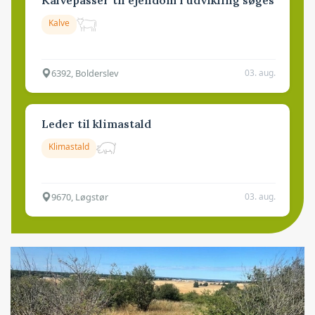
Kalve
6392, Bolderslev
03. aug.
Leder til klimastald
Klimastald
9670, Løgstør
03. aug.