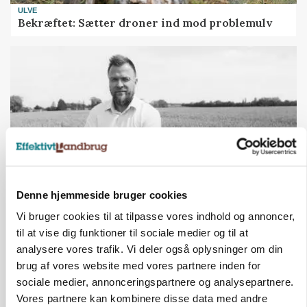
ULVE
Bekræftet: Sætter droner ind mod problemulv
Denne hjemmeside bruger cookies
LEDER
Vi bruger cookies til at tilpasse vores indhold og annoncer,
Det er en uskik at udlægge et røgslør om
til at vise dig funktioner til sociale medier og til at
økoproduktion
analysere vores trafik. Vi deler også oplysninger om din
Loading...
brug af vores website med vores partnere inden for
Annonce
sociale medier, annonceringspartnere og analysepartnere.
Vores partnere kan kombinere disse data med andre