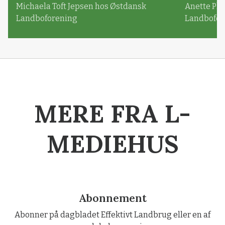
Michaela Toft Jepsen hos Østdansk
Anette Pl
Landboforening
Landbofor
MERE FRA L-
MEDIEHUS
Abonnement
Abonner på dagbladet Effektivt Landbrug eller en af