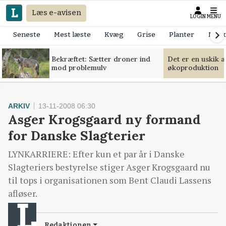
Læs e-avisen
LOGIN
MENU
Seneste
Mest læste
Kvæg
Grise
Planter
Mask
Bekræftet: Sætter droner ind
Det er en uskik 
mod problemulv
økoproduktion
ARKIV
13-11-2008 06:30
Asger Krogsgaard ny formand
for Danske Slagterier
LYNKARRIERE: Efter kun et par år i Danske
Slagteriers bestyrelse stiger Asger Krogsgaard nu
til tops i organisationen som Bent Claudi Lassens
afløser.
Redaktionen