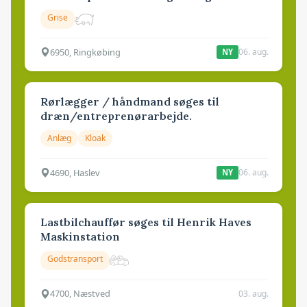
Grise
6950, Ringkøbing
06. aug.
NY
Rørlægger / håndmand søges til
dræn/entreprenørarbejde.
Anlæg
Kloak
4690, Haslev
06. aug.
NY
Lastbilchauffør søges til Henrik Haves
Maskinstation
Godstransport
4700, Næstved
03. aug.