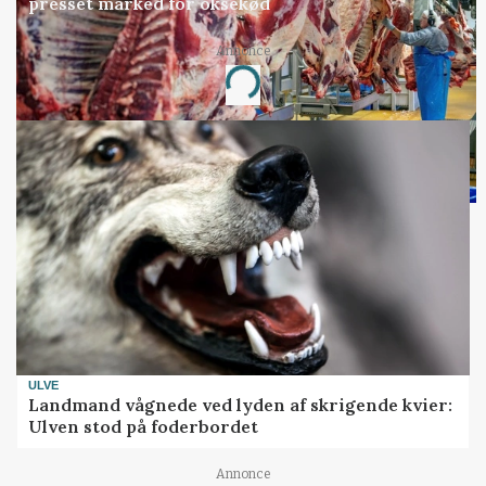
presset marked for oksekød
Annonce
Loading...
ULVE
Landmand vågnede ved lyden af skrigende kvier:
Ulven stod på foderbordet
Annonce