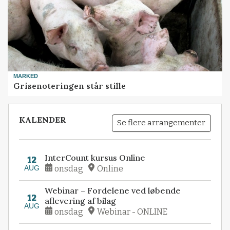
MARKED
Grisenoteringen står stille
KALENDER
Se flere arrangementer
InterCount kursus Online
12
AUG
onsdag
Online
Webinar – Fordelene ved løbende
12
aflevering af bilag
AUG
onsdag
Webinar - ONLINE