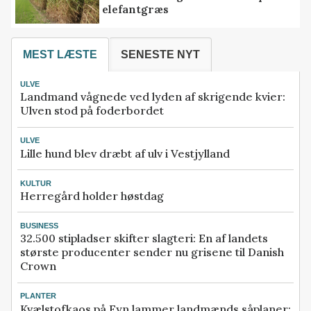
elefantgræs
MEST LÆSTE
SENESTE NYT
ULVE
Landmand vågnede ved lyden af skrigende kvier:
Ulven stod på foderbordet
ULVE
Lille hund blev dræbt af ulv i Vestjylland
KULTUR
Herregård holder høstdag
BUSINESS
32.500 stipladser skifter slagteri: En af landets
største producenter sender nu grisene til Danish
Crown
PLANTER
Kvælstofkaos på Fyn lammer landmænds såplaner: