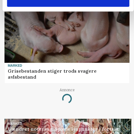
MARKED
Grisebestanden stiger trods svagere
avlsbestand
Annonce
Loading...
MARKED
Uændret notering: Spæde lyspunkter i fortsat