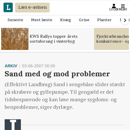
Læs e-avisen
LOGIN
MENU
Seneste
Mest læste
Kvæg
Grise
Planter
Mask
KWS Rallys topper årets
Fjerkræbranchen:
sortsforsøg i vinterbyg
konkurrence- og
ARKIV
03-06-2007 00:00
Sand med og mod problemer
(Effektivt Landbrug) Sand i sengebåse slider stærkt
på skrabere og gyllepumpe. Til gengæld er det
tidsbesparende og kan løse mange sygdoms- og
benproblemer, siger dyrlæge.