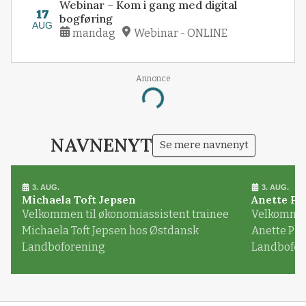
Webinar – Kom i gang med digital
17
bogføring
AUG
mandag
Webinar - ONLINE
Annonce
Loading...
NAVNENYT
Se mere navnenyt
3. AUG.
3. AUG.
Michaela Toft Jepsen
Anette Pl
Velkommen til økonomiassistent trainee
Velkommen 
Michaela Toft Jepsen hos Østdansk
Anette Pl
Landboforening
Landbofor