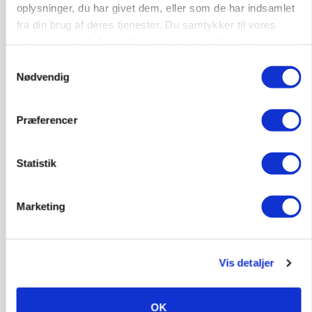
oplysninger, du har givet dem, eller som de har indsamlet
fra din brug af deres tjenester. Du samtykker til vores
KVÆG
cookies, hvis du fortsætter med at anvende vores
Snart kan man søge tilskud til naturprojekter
hjemmeside.
Samtykkevalg
Nødvendig
Præferencer
Statistik
Marketing
PLANTER
Før såmaskinen kører: Her er efterårets største
Vis detaljer
skadedyrsrisici
OK