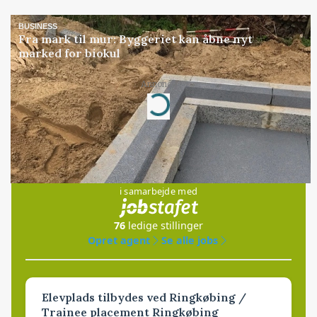
BUSINESS
Fra mark til mur: Byggeriet kan åbne nyt
marked for biokul
Annonce
Loading...
Jobs
i samarbejde med
76
ledige stillinger
Opret agent
Se alle jobs
Elevplads tilbydes ved Ringkøbing /
Trainee placement Ringkøbing