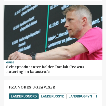
GRISE
Svineproducenter kalder Danish Crowns
notering en katastrofe
FRA VORES UGEAVISER
LANDBRUGNORD
LANDBRUGSYD
LANDBRUGFYN
LAND