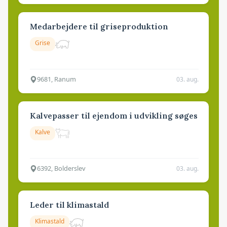
Medarbejdere til griseproduktion
Grise
9681, Ranum
03. aug.
Kalvepasser til ejendom i udvikling søges
Kalve
6392, Bolderslev
03. aug.
Leder til klimastald
Klimastald