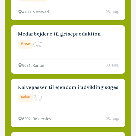
4700, Næstved
03. aug.
Medarbejdere til griseproduktion
Grise
9681, Ranum
03. aug.
Kalvepasser til ejendom i udvikling søges
Kalve
6392, Bolderslev
03. aug.