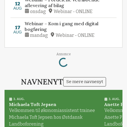
12
aflevering af bilag
AUG
onsdag
Webinar - ONLINE
Webinar – Kom i gang med digital
17
bogføring
AUG
mandag
Webinar - ONLINE
Loading...
Annonce
NAVNENYT
Se mere navnenyt
3. AUG.
3. AUG.
Michaela Toft Jepsen
Anette Pl
Velkommen til økonomiassistent trainee
Velkommen 
Michaela Toft Jepsen hos Østdansk
Anette Pl
Landboforening
Landbofor