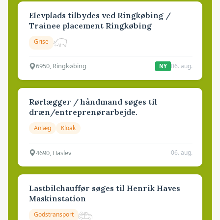
Elevplads tilbydes ved Ringkøbing /
Trainee placement Ringkøbing
Grise
6950, Ringkøbing
06. aug.
NY
Rørlægger / håndmand søges til
dræn/entreprenørarbejde.
Anlæg
Kloak
4690, Haslev
06. aug.
Lastbilchauffør søges til Henrik Haves
Maskinstation
Godstransport