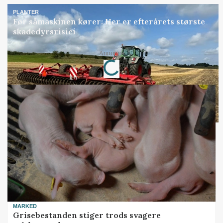
PLANTER
Før såmaskinen kører: Her er efterårets største
skadedyrsrisici
Loading...
Annonce
MARKED
Grisebestanden stiger trods svagere