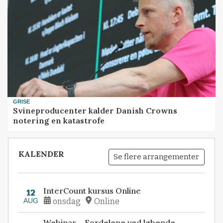
GRISE
Svineproducenter kalder Danish Crowns
notering en katastrofe
KALENDER
Se flere arrangementer
InterCount kursus Online
12
AUG
onsdag
Online
Webinar – Fordelene ved løbende