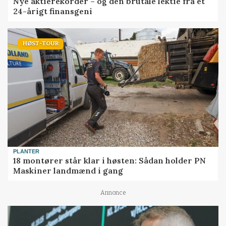
Nye aktierekorder – og den brutale lektie fra et
24-årigt finansgeni
HØST-TOUR
PLANTER
18 montører står klar i høsten: Sådan holder PN
Maskiner landmænd i gang
Annonce