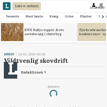
Læs e-avisen
LOGIN
MENU
Seneste
Mest læste
Kvæg
Grise
Planter
Mask
KWS Rallys topper årets
Fjerkræbranchen:
sortsforsøg i vinterbyg
konkurrence- og
ARKIV
14-01-2004 00:00
Vildtvenlig skovdrift
Redaktionen
Annonce
Loading...