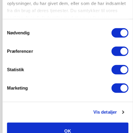
oplysninger, du har givet dem, eller som de har indsamlet
fra din brug af deres tjenester. Du samtykker til vores
MARKED
cookies, hvis du fortsætter med at anvende vores
Russisk mælkepris dykker 23 procent
hjemmeside.
Samtykkevalg
Nødvendig
Annonce
BUSINESS
Fra mark til mur: Byggeriet kan åbne nyt
Præferencer
marked for biokul
Loading...
Statistik
Annonce
Marketing
Vis detaljer
OK