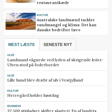
restaurantkæde
KULTUR
Australske landmænd tackler
vandmangel og klima: Det kan
danske bedrifter lære
MEST LÆSTE
SENESTE NYT
ULVE
Landmand vågnede ved lyden af skrigende kvier:
Ulven stod på foderbordet
ULVE
Lille hund blev dræbt af ulv i Vestjylland
KULTUR
Herregård holder høstdag
BUSINESS
32.500 stipladser skifter slagteri: En af landets