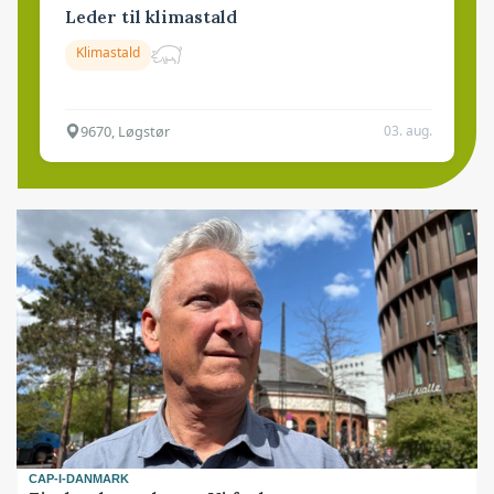
Leder til klimastald
Klimastald
9670, Løgstør
03. aug.
CAP-I-DANMARK