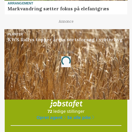
ARRANGEMENT
Markvandring sætter fokus på elefantgræs
Annonce
PLANTER
KWS Rallys topper årets sortsforsøg i vinterbyg
Annonce
Loading...
Jobs
i samarbejde med
72
ledige stillinger
Opret agent
Se alle jobs