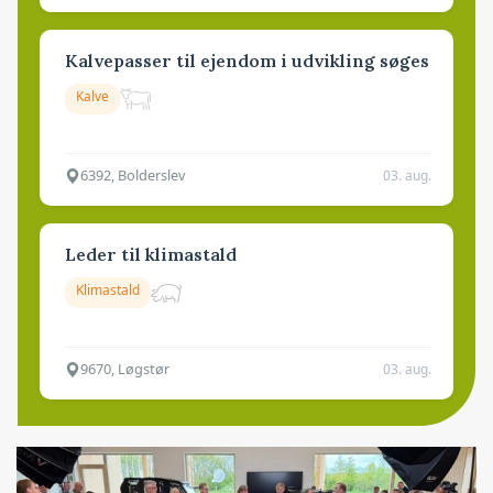
Kalvepasser til ejendom i udvikling søges
Kalve
6392, Bolderslev
03. aug.
Leder til klimastald
Klimastald
9670, Løgstør
03. aug.