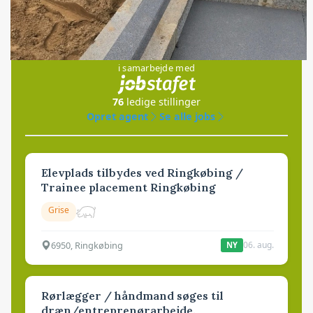
Jobs
i samarbejde med
76
ledige stillinger
Opret agent
Se alle jobs
Elevplads tilbydes ved Ringkøbing /
Trainee placement Ringkøbing
Grise
6950, Ringkøbing
06. aug.
NY
Rørlægger / håndmand søges til
dræn/entreprenørarbejde.