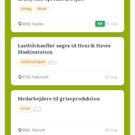
Anlæg
Kloak
4690, Haslev
06. aug.
NY
Lastbilchauffør søges til Henrik Haves
Maskinstation
Godstransport
4700, Næstved
03. aug.
Medarbejdere til griseproduktion
Grise
9681, Ranum
03. aug.