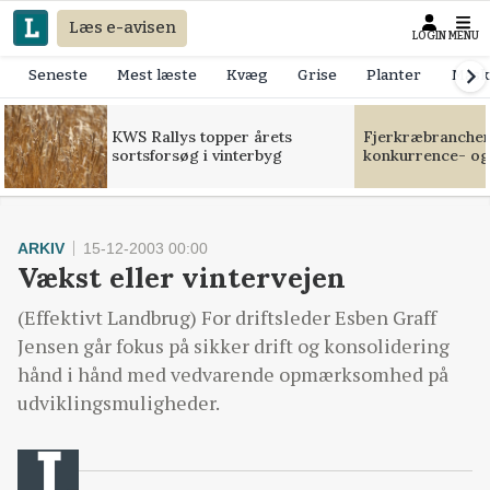
Læs e-avisen
LOGIN
MENU
Seneste
Mest læste
Kvæg
Grise
Planter
Mask
KWS Rallys topper årets
Fjerkræbranchen:
sortsforsøg i vinterbyg
konkurrence- og
ARKIV
15-12-2003 00:00
Vækst eller vintervejen
(Effektivt Landbrug) For driftsleder Esben Graff
Jensen går fokus på sikker drift og konsolidering
hånd i hånd med vedvarende opmærksomhed på
udviklingsmuligheder.