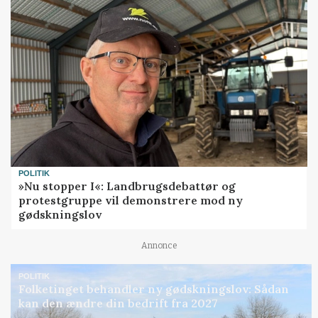
POLITIK
»Nu stopper I«: Landbrugsdebattør og
protestgruppe vil demonstrere mod ny
gødskningslov
Annonce
POLITIK
Folketinget behandler ny gødskningslov: Sådan
kan den ændre din bedrift fra 2027