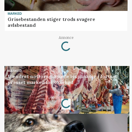
MARKED
Grisebestanden stiger trods svagere
avlsbestand
Loading...
Annonce
MARKED
Uændret notering: Spæde lyspunkter i fortsat
presset marked for oksekød
Loading...
Annonce