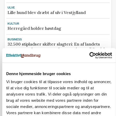
ULVE
Lille hund blev dræbt af ulv i Vestjylland
KULTUR
Herregård holder høstdag
BUSINESS
32.500 stipladser skifter slagteri: En af landets
største producenter sender nu grisene til Danish
Crown
PLANTER
Kvælstofkaos på Fyn lammer landmænds såplaner:
Denne hjemmeside bruger cookies
- Jeg føler mig pisset på
Vi bruger cookies til at tilpasse vores indhold og annoncer,
Se flere nyheder her
til at vise dig funktioner til sociale medier og til at
analysere vores trafik. Vi deler også oplysninger om din
Loading...
brug af vores website med vores partnere inden for
Annonce
sociale medier, annonceringspartnere og analysepartnere.
Vores partnere kan kombinere disse data med andre