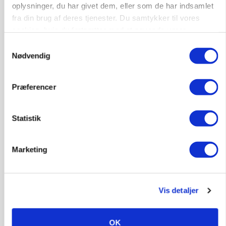
oplysninger, du har givet dem, eller som de har indsamlet
fra din brug af deres tjenester. Du samtykker til vores
cookies, hvis du fortsætter med at anvende vores
hjemmeside.
Samtykkevalg
Nødvendig
Præferencer
Statistik
CAP-I-DANMARK
Marketing
Fjerkræbranchen: - Vi forlanger ens
konkurrence- og produktionsvilkår
Annonce
Vis detaljer
OK