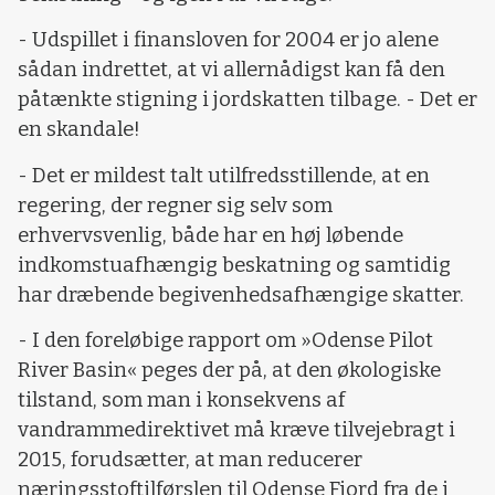
- Udspillet i finansloven for 2004 er jo alene
sådan indrettet, at vi allernådigst kan få den
påtænkte stigning i jordskatten tilbage. - Det er
en skandale!
- Det er mildest talt utilfredsstillende, at en
regering, der regner sig selv som
erhvervsvenlig, både har en høj løbende
indkomstuafhængig beskatning og samtidig
har dræbende begivenhedsafhængige skatter.
- I den foreløbige rapport om »Odense Pilot
River Basin« peges der på, at den økologiske
tilstand, som man i konsekvens af
vandrammedirektivet må kræve tilvejebragt i
2015, forudsætter, at man reducerer
næringsstoftilførslen til Odense Fjord fra de i