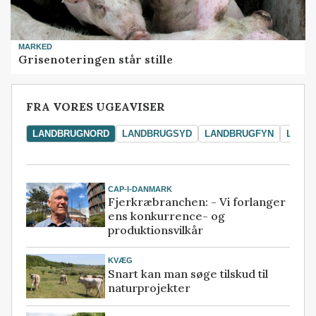
MARKED
Grisenoteringen står stille
FRA VORES UGEAVISER
LANDBRUGNORD
LANDBRUGSYD
LANDBRUGFYN
LAND
CAP-I-DANMARK
Fjerkræbranchen: - Vi forlanger
ens konkurrence- og
produktionsvilkår
KVÆG
Snart kan man søge tilskud til
naturprojekter