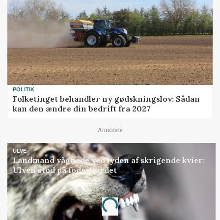
POLITIK
Folketinget behandler ny gødskningslov: Sådan
kan den ændre din bedrift fra 2027
Annonce
ULVE
Landmand vågnede ved lyden af skrigende kvier:
Ulven stod på foderbordet
Annonce
Loading...