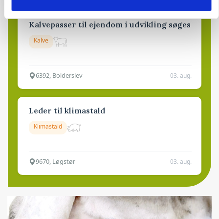
Kalvepasser til ejendom i udvikling søges
Kalve
6392, Bolderslev
03. aug.
Leder til klimastald
Klimastald
9670, Løgstør
03. aug.