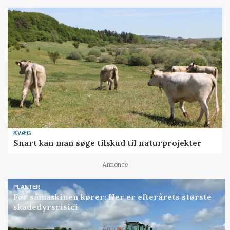
KVÆG
Snart kan man søge tilskud til naturprojekter
Annonce
PLANTER
Før såmaskinen kører: Her er efterårets største
skadedyrsrisici
Annonce