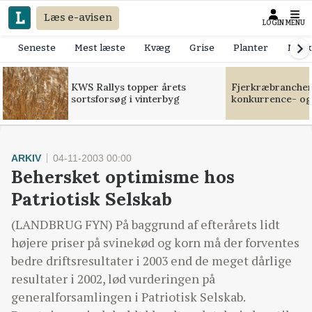
Læs e-avisen
LOGIN
MENU
Seneste
Mest læste
Kvæg
Grise
Planter
Mask
KWS Rallys topper årets
Fjerkræbranchen:
sortsforsøg i vinterbyg
konkurrence- og
ARKIV
04-11-2003 00:00
Behersket optimisme hos
Patriotisk Selskab
(LANDBRUG FYN) På baggrund af efterårets lidt
højere priser på svinekød og korn må der forventes
bedre driftsresultater i 2003 end de meget dårlige
resultater i 2002, lød vurderingen på
generalforsamlingen i Patriotisk Selskab.