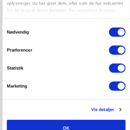
oplysninger, du har givet dem, eller som de har indsamlet
Anlæg
Kloak
fra din brug af deres tjenester. Du samtykker til vores
cookies, hvis du fortsætter med at anvende vores
4690, Haslev
06. aug.
NY
hjemmeside.
Samtykkevalg
Nødvendig
Lastbilchauffør søges til Henrik Haves
Maskinstation
Præferencer
Godstransport
Statistik
4700, Næstved
03. aug.
Marketing
Medarbejdere til griseproduktion
Grise
Vis detaljer
9681, Ranum
03. aug.
OK