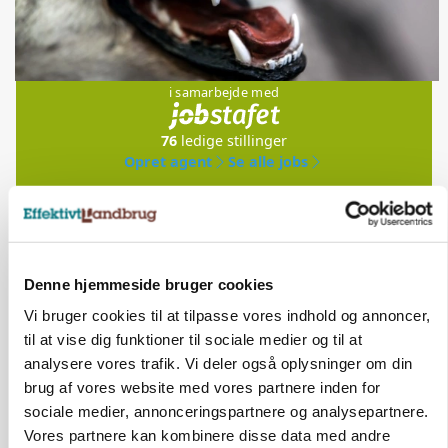
Jobs
i samarbejde med
76
ledige stillinger
Opret agent
Se alle jobs
Elevplads tilbydes ved Ringkøbing /
Trainee placement Ringkøbing
Denne hjemmeside bruger cookies
Grise
Vi bruger cookies til at tilpasse vores indhold og annoncer,
til at vise dig funktioner til sociale medier og til at
6950, Ringkøbing
06. aug.
NY
analysere vores trafik. Vi deler også oplysninger om din
brug af vores website med vores partnere inden for
sociale medier, annonceringspartnere og analysepartnere.
Rørlægger / håndmand søges til
Vores partnere kan kombinere disse data med andre
dræn/entreprenørarbejde.