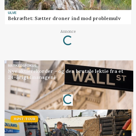
ULVE
Bekræftet: Sætter droner ind mod problemulv
Annonce
Loading...
MARKEDSFOKUS
Nye aktierekorder – og den brutale lektie fra et
24-årigt finansgeni
Annonce
Loading...
HØST-TOUR