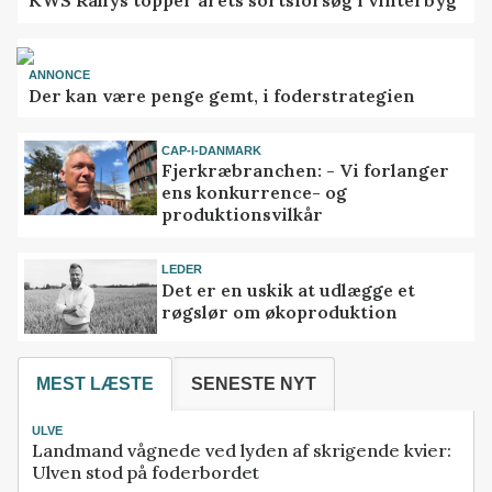
KWS Rallys topper årets sortsforsøg i vinterbyg
ANNONCE
Der kan være penge gemt, i foderstrategien
CAP-I-DANMARK
Fjerkræbranchen: - Vi forlanger
ens konkurrence- og
produktionsvilkår
LEDER
Det er en uskik at udlægge et
røgslør om økoproduktion
MEST LÆSTE
SENESTE NYT
ULVE
Landmand vågnede ved lyden af skrigende kvier:
Ulven stod på foderbordet