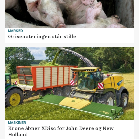
MARKED
Grisenoteringen står stille
MASKINER
Krone åbner XDisc for John Deere og New
Holland