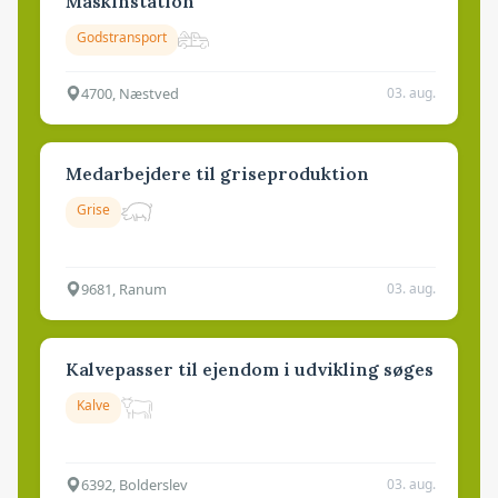
Maskinstation
Godstransport
4700, Næstved
03. aug.
Medarbejdere til griseproduktion
Grise
9681, Ranum
03. aug.
Kalvepasser til ejendom i udvikling søges
Kalve
6392, Bolderslev
03. aug.