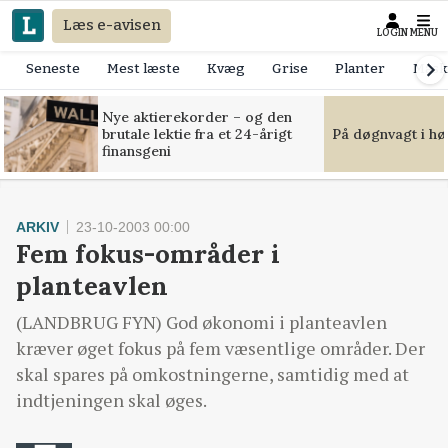
Læs e-avisen
LOGIN
MENU
Seneste
Mest læste
Kvæg
Grise
Planter
Mask
Nye aktierekorder – og den
brutale lektie fra et 24-årigt
På døgnvagt i hø
finansgeni
ARKIV
23-10-2003 00:00
Fem fokus-områder i
planteavlen
(LANDBRUG FYN) God økonomi i planteavlen
kræver øget fokus på fem væsentlige områder. Der
skal spares på omkostningerne, samtidig med at
indtjeningen skal øges.