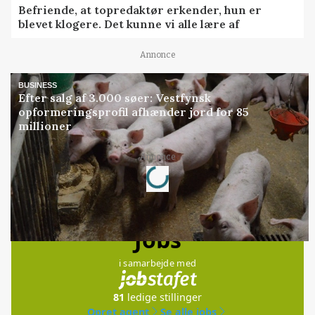
Befriende, at topredaktør erkender, hun er
blevet klogere. Det kunne vi alle lære af
Annonce
BUSINESS
Efter salg af 3.000 søer: Vestfynsk
opformeringsprofil afhænder jord for 85
millioner
Loading...
Annonce
Jobs
i samarbejde med
81
ledige stillinger
Opret agent
Se alle jobs