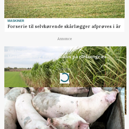
MASKINER
Forserie til selvkørende skårlægger afprøves i år
Annonce
ARRANGEMENT
Markvandring sætter fokus på elefantgræs
Annonce
Loading...