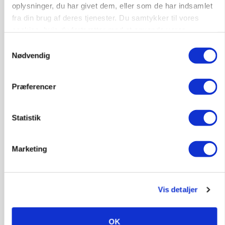
HØST-TOUR
oplysninger, du har givet dem, eller som de har indsamlet
fra din brug af deres tjenester. Du samtykker til vores
cookies, hvis du fortsætter med at anvende vores
hjemmeside.
Samtykkevalg
Nødvendig
Præferencer
PLANTER
På døgnvagt i høsten
Statistik
Annonce
Marketing
Loading...
Vis detaljer
OK