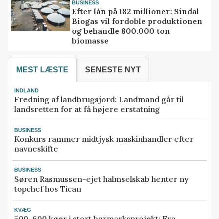
BUSINESS
Efter lån på 182 millioner: Sindal
Biogas vil fordoble produktionen
og behandle 800.000 ton
biomasse
MEST LÆSTE
SENESTE NYT
INDLAND
Fredning af landbrugsjord: Landmand går til
landsretten for at få højere erstatning
BUSINESS
Konkurs rammer midtjysk maskinhandler efter
navneskifte
BUSINESS
Søren Rasmussen-ejet halmselskab henter ny
topchef hos Tican
KVÆG
500-600 køer i stort barmarksprojekt: Fra