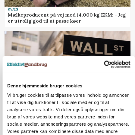
KVÆG
Mælkeproducent på vej mod 14.000 kg EKM: - Jeg
er utrolig god til at passe køer
Denne hjemmeside bruger cookies
Vi bruger cookies til at tilpasse vores indhold og annoncer,
til at vise dig funktioner til sociale medier og til at
MARKEDSFOKUS
analysere vores trafik. Vi deler også oplysninger om din
Nye aktierekorder – og den brutale lektie fra et
24-årigt finansgeni
brug af vores website med vores partnere inden for
sociale medier, annonceringspartnere og analysepartnere.
Vores partnere kan kombinere disse data med andre