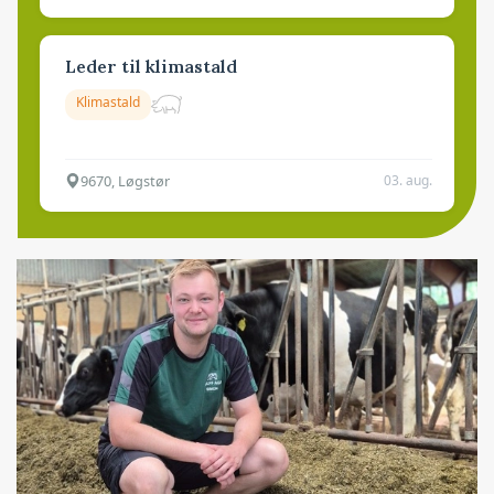
Leder til klimastald
Klimastald
9670, Løgstør
03. aug.