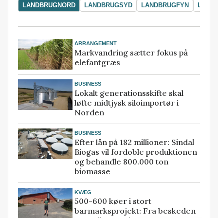
LANDBRUGNORD
LANDBRUGSYD
LANDBRUGFYN
LAND
ARRANGEMENT
Markvandring sætter fokus på
elefantgræs
BUSINESS
Lokalt generationsskifte skal
løfte midtjysk siloimportør i
Norden
BUSINESS
Efter lån på 182 millioner: Sindal
Biogas vil fordoble produktionen
og behandle 800.000 ton
biomasse
KVÆG
500-600 køer i stort
barmarksprojekt: Fra beskeden