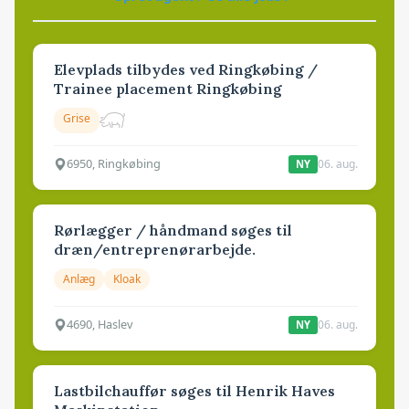
Elevplads tilbydes ved Ringkøbing /
Trainee placement Ringkøbing
Grise
6950, Ringkøbing
06. aug.
NY
Rørlægger / håndmand søges til
dræn/entreprenørarbejde.
Anlæg
Kloak
4690, Haslev
06. aug.
NY
Lastbilchauffør søges til Henrik Haves