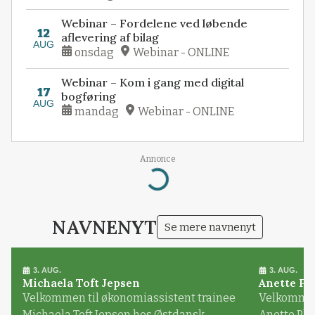
Webinar – Fordelene ved løbende
12
aflevering af bilag
AUG
onsdag
Webinar - ONLINE
Webinar – Kom i gang med digital
17
bogføring
AUG
mandag
Webinar - ONLINE
Annonce
Loading...
NAVNENYT
Se mere navnenyt
3. AUG.
3. AUG.
Michaela Toft Jepsen
Anette Pl
Velkommen til økonomiassistent trainee
Velkommen 
Michaela Toft Jepsen hos Østdansk
Anette Pl