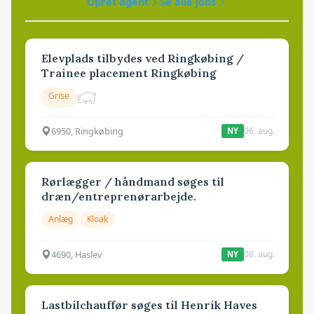
Opret agent
Se alle jobs
Elevplads tilbydes ved Ringkøbing /
Trainee placement Ringkøbing
Grise
6950, Ringkøbing
06. aug.
NY
Rørlægger / håndmand søges til
dræn/entreprenørarbejde.
Anlæg
Kloak
4690, Haslev
06. aug.
NY
Lastbilchauffør søges til Henrik Haves