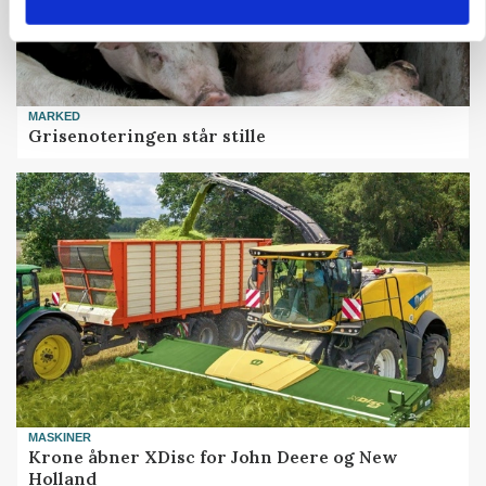
MARKED
Grisenoteringen står stille
MASKINER
Krone åbner XDisc for John Deere og New
Holland