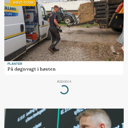
HØST-TOUR
PLANTER
På døgnvagt i høsten
Annonce
Loading...