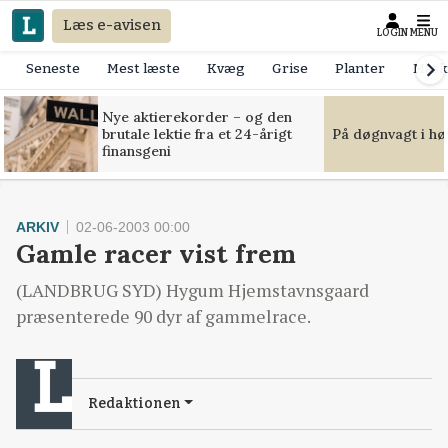
Læs e-avisen
LOGIN
MENU
Seneste
Mest læste
Kvæg
Grise
Planter
Mask
Nye aktierekorder – og den
brutale lektie fra et 24-årigt
På døgnvagt i hø
finansgeni
ARKIV
02-06-2003 00:00
Gamle racer vist frem
(LANDBRUG SYD) Hygum Hjemstavnsgaard
præsenterede 90 dyr af gammelrace.
Redaktionen