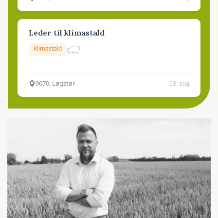
Leder til klimastald
Klimastald
9670, Løgstør
03. aug.