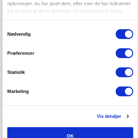
oplysninger, du har givet dem, eller som de har indsamlet
fra din brug af deres tjenester. Du samtykker til vores
cookies, hvis du fortsætter med at anvende vores
MASKINER
hjemmeside.
Samtykkevalg
Forserie til selvkørende skårlægger afprøves i år
Nødvendig
Annonce
Præferencer
ARRANGEMENT
Markvandring sætter fokus på elefantgræs
Statistik
Annonce
Loading...
Marketing
Vis detaljer
OK