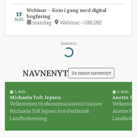
Webinar – Kom i gang med digital
17
bogføring
AUG
mandag
Webinar - ONLINE
Annonce
Loading...
NAVNENYT
Se mere navnenyt
3. AUG.
3. AUG.
Michaela Toft Jepsen
Anette Pl
Velkommen til økonomiassistent trainee
Velkommen 
Michaela Toft Jepsen hos Østdansk
Anette Pl
Landboforening
Landbofor