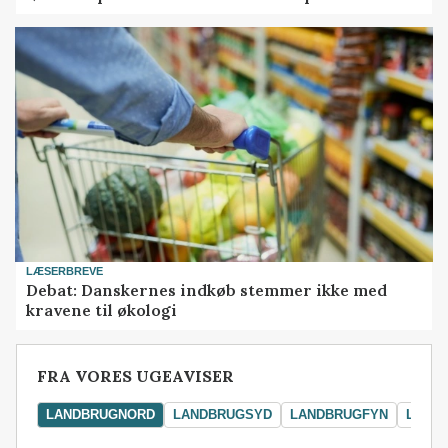
LÆSERBREVE
Debat: Danskernes indkøb stemmer ikke med
kravene til økologi
FRA VORES UGEAVISER
LANDBRUGNORD
LANDBRUGSYD
LANDBRUGFYN
LAND