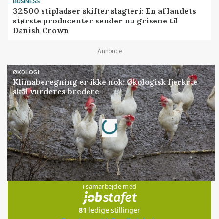
BUSINESS
32.500 stipladser skifter slagteri: En af landets
største producenter sender nu grisene til
Danish Crown
Annonce
ØKOLOGI
Klimaberegning er ikke nok: Økologisk fjerkræ
skal vurderes bredere
Loading...
Annonce
Jobs
i samarbejde med
81
ledige stillinger