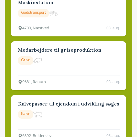
Maskinstation
Godstransport
4700, Næstved
03. aug.
Medarbejdere til griseproduktion
Grise
9681, Ranum
03. aug.
Kalvepasser til ejendom i udvikling søges
Kalve
6392, Bolderslev
03. aug.