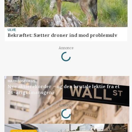
ULVE
Bekræftet: Sætter droner ind mod problemulv
Loading...
Annonce
MARKEDSFOKUS
Nye aktierekorder – og den brutale lektie fra et
24-årigt finansgeni
Loading...
Annonce