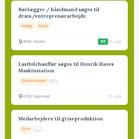
Rørlægger / håndmand søges til
dræn/entreprenørarbejde.
Anlæg
Kloak
4690, Haslev
06. aug.
NY
Lastbilchauffør søges til Henrik Haves
Maskinstation
Godstransport
4700, Næstved
03. aug.
Medarbejdere til griseproduktion
Grise