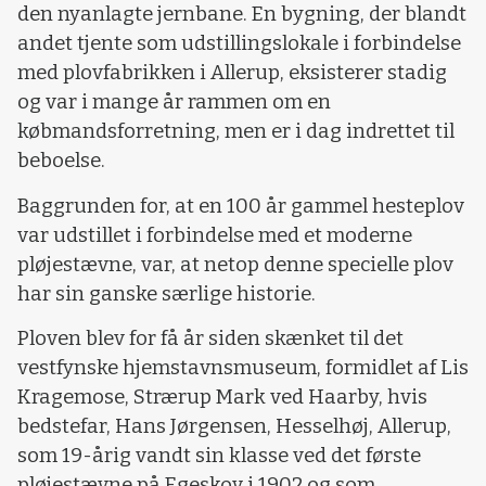
den nyanlagte jernbane. En bygning, der blandt
andet tjente som udstillingslokale i forbindelse
med plovfabrikken i Allerup, eksisterer stadig
og var i mange år rammen om en
købmandsforretning, men er i dag indrettet til
beboelse.
Baggrunden for, at en 100 år gammel hesteplov
var udstillet i forbindelse med et moderne
pløjestævne, var, at netop denne specielle plov
har sin ganske særlige historie.
Ploven blev for få år siden skænket til det
vestfynske hjemstavnsmuseum, formidlet af Lis
Kragemose, Strærup Mark ved Haarby, hvis
bedstefar, Hans Jørgensen, Hesselhøj, Allerup,
som 19-årig vandt sin klasse ved det første
pløjestævne på Egeskov i 1902 og som