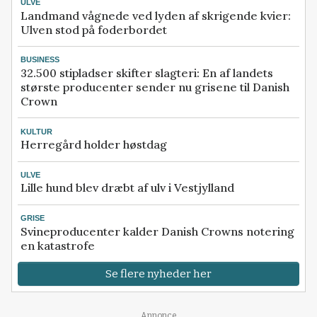
ULVE
Landmand vågnede ved lyden af skrigende kvier:
Ulven stod på foderbordet
BUSINESS
32.500 stipladser skifter slagteri: En af landets
største producenter sender nu grisene til Danish
Crown
KULTUR
Herregård holder høstdag
ULVE
Lille hund blev dræbt af ulv i Vestjylland
GRISE
Svineproducenter kalder Danish Crowns notering
en katastrofe
Se flere nyheder her
Annonce