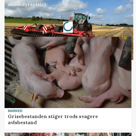
skadedyrsrisici
Loading...
Annonce
MARKED
Grisebestanden stiger trods svagere
avlsbestand