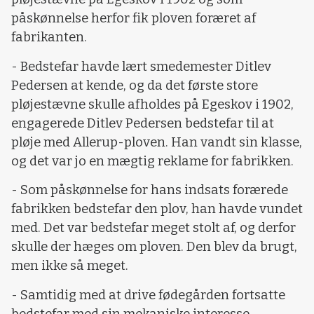
påskønnelse herfor fik ploven foræret af
fabrikanten.
- Bedstefar havde lært smedemester Ditlev
Pedersen at kende, og da det første store
pløjestævne skulle afholdes på Egeskov i 1902,
engagerede Ditlev Pedersen bedstefar til at
pløje med Allerup-ploven. Han vandt sin klasse,
og det var jo en mægtig reklame for fabrikken.
- Som påskønnelse for hans indsats forærede
fabrikken bedstefar den plov, han havde vundet
med. Det var bedstefar meget stolt af, og derfor
skulle der hæges om ploven. Den blev da brugt,
men ikke så meget.
- Samtidig med at drive fødegården fortsatte
bedstefar med sin mekaniske interesse,