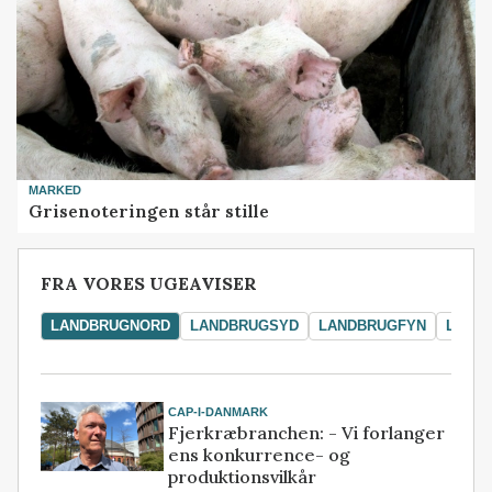
MARKED
Grisenoteringen står stille
FRA VORES UGEAVISER
LANDBRUGNORD
LANDBRUGSYD
LANDBRUGFYN
LAND
CAP-I-DANMARK
Fjerkræbranchen: - Vi forlanger
ens konkurrence- og
produktionsvilkår