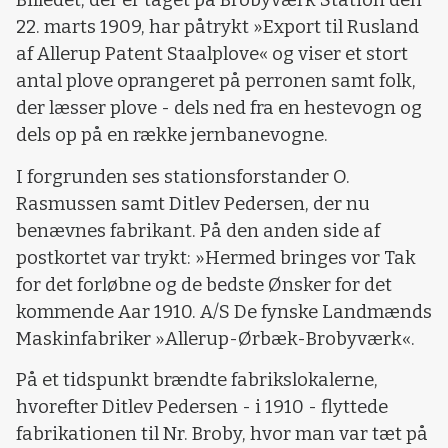
Billedet, der er taget på Brobyværk Station den
22. marts 1909, har påtrykt »Export til Rusland
af Allerup Patent Staalplove« og viser et stort
antal plove oprangeret på perronen samt folk,
der læsser plove - dels ned fra en hestevogn og
dels op på en række jernbanevogne.
I forgrunden ses stationsforstander O.
Rasmussen samt Ditlev Pedersen, der nu
benævnes fabrikant. På den anden side af
postkortet var trykt: »Hermed bringes vor Tak
for det forløbne og de bedste Ønsker for det
kommende Aar 1910. A/S De fynske Landmænds
Maskinfabriker »Allerup-Ørbæk-Brobyværk«.
På et tidspunkt brændte fabrikslokalerne,
hvorefter Ditlev Pedersen - i 1910 - flyttede
fabrikationen til Nr. Broby, hvor man var tæt på