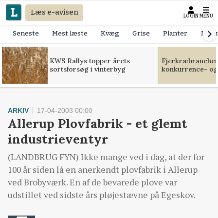
Læs e-avisen
LOGIN
MENU
Seneste
Mest læste
Kvæg
Grise
Planter
Mask
KWS Rallys topper årets
Fjerkræbranchen:
sortsforsøg i vinterbyg
konkurrence- og
ARKIV
17-04-2003 00:00
Allerup Plovfabrik - et glemt
industrieventyr
(LANDBRUG FYN) Ikke mange ved i dag, at der for
100 år siden lå en anerkendt plovfabrik i Allerup
ved Brobyværk. En af de bevarede plove var
udstillet ved sidste års pløjestævne på Egeskov.