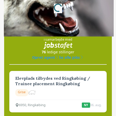
Annonce
Loading...
Jobs
i samarbejde med
76
ledige stillinger
Opret agent
Se alle jobs
Elevplads tilbydes ved Ringkøbing /
Trainee placement Ringkøbing
Grise
6950, Ringkøbing
06. aug.
NY