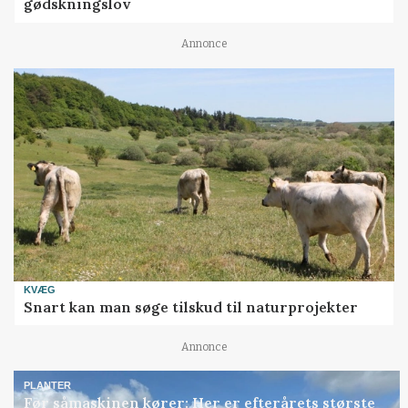
gødskningslov
Annonce
KVÆG
Snart kan man søge tilskud til naturprojekter
Annonce
PLANTER
Før såmaskinen kører: Her er efterårets største