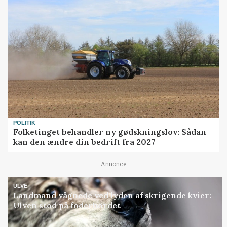
POLITIK
Folketinget behandler ny gødskningslov: Sådan
kan den ændre din bedrift fra 2027
Annonce
ULVE
Landmand vågnede ved lyden af skrigende kvier:
Ulven stod på foderbordet