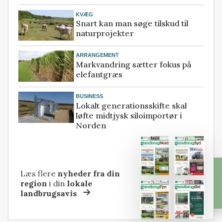
KVÆG
Snart kan man søge tilskud til
naturprojekter
ARRANGEMENT
Markvandring sætter fokus på
elefantgræs
BUSINESS
Lokalt generationsskifte skal
løfte midtjysk siloimportør i
Norden
Læs flere
nyheder fra din
region
i din
lokale
landbrugsavis