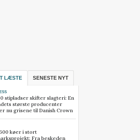
T LÆSTE
SENESTE NYT
ESS
0 stipladser skifter slagteri: En
ndets største producenter
r nu grisene til Danish Crown
00 køer i stort
arksprojekt: Fra beskeden