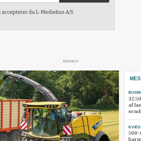
t accepterer du L-Mediehus A/S
Annonce
MES
BUSIN
32.50
af la
sende
KVÆG
500-6
barm