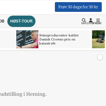
Prøv 30 dage for 30 kr.
OB
HØST-TOUR
SØG
LOGIN
MENU
Svineproducenter kalder
Danish Crowns pris en
katastrofe
dstilling i Herning.