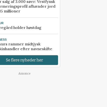
r salg af 3.000 søer: Vestfynsk
rmeringsprofil afhænder jord
85 millioner
UR
regård holder høstdag
NESS
kurs rammer midtjysk
inhandler efter navneskifte
Se flere nyheder her
Annonce