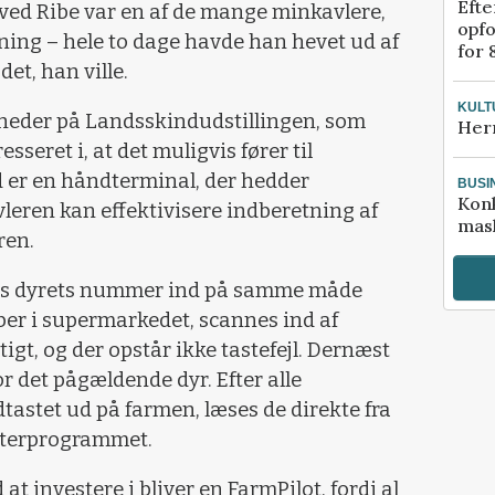
Efte
ved Ribe var en af de mange minkavlere,
opfo
rning – hele to dage havde han hevet ud af
for 
det, han ville.
KULT
yheder på Landsskindudstillingen, som
Her
seret i, at det muligvis fører til
d er en håndterminal, der hedder
BUSI
Kon
vleren kan effektivisere indberetning af
mask
ren.
s dyrets nummer ind på samme måde
øber i supermarkedet, scannes ind af
gt, og der opstår ikke tastefejl. Dernæst
r det pågældende dyr. Efter alle
ndtastet ud på farmen, læses de direkte fra
uterprogrammet.
at investere i bliver en FarmPilot, fordi al