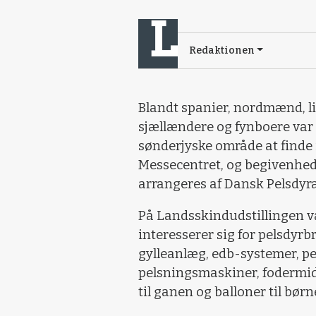
Redaktionen
Blandt spanier, nordmænd, li
sjællændere og fynboere var d
sønderjyske område at finde 
Messecentret, og begivenhed
arrangeres af Dansk Pelsdyra
På Landsskindudstillingen va
interesserer sig for pelsdyr
gylleanlæg, edb-systemer, pe
pelsningsmaskiner, fodermidle
til ganen og balloner til børn