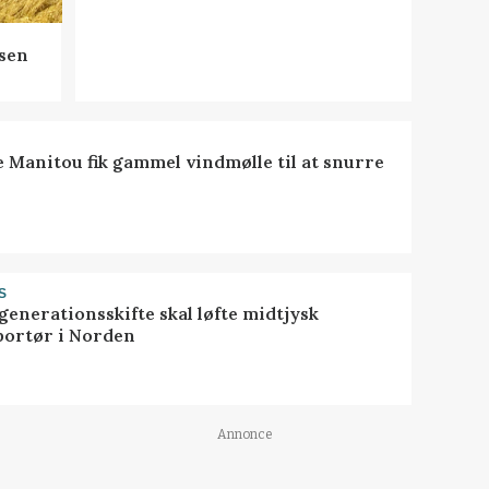
sen
e Manitou fik gammel vindmølle til at snurre
S
generationsskifte skal løfte midtjysk
portør i Norden
Annonce