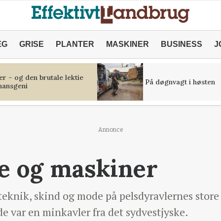
ÆG
GRISE
PLANTER
MASKINER
BUSINESS
J
r – og den brutale lektie
På døgnvagt i høsten
inansgeni
Annonce
e og maskiner
nik, skind og mode på pelsdyravlernes store u
 var en minkavler fra det sydvestjyske.