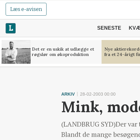
Læs e-avisen
SENESTE
KV
Det er en uskik at udlægge et
Nye aktierekorde
røgslør om økoproduktion
fra et 24-årigt f
ARKIV
28-02-2003 00:00
Mink, mod
(LANDBRUG SYD)Der var tek
Blandt de mange besøgende