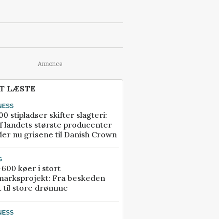
Annonce
T LÆSTE
NESS
00 stipladser skifter slagteri:
f landets største producenter
er nu grisene til Danish Crown
G
600 køer i stort
marksprojekt: Fra beskeden
t til store drømme
NESS