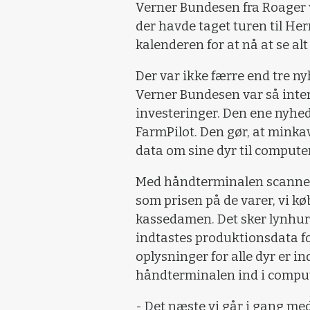
Verner Bundesen fra Roager 
der havde taget turen til He
kalenderen for at nå at se alt 
Der var ikke færre end tre n
Verner Bundesen var så interes
investeringer. Den ene nyhe
FarmPilot. Den gør, at minka
data om sine dyr til compute
Med håndterminalen scanne
som prisen på de varer, vi k
kassedamen. Det sker lynhurti
indtastes produktionsdata fo
oplysninger for alle dyr er i
håndterminalen ind i comp
- Det næste vi går i gang med 