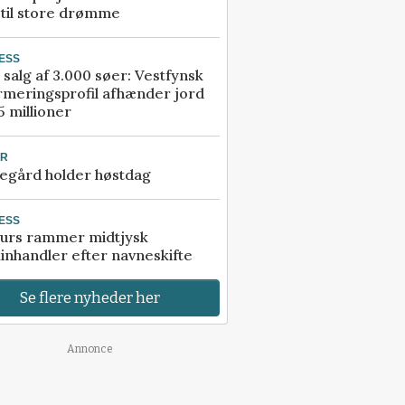
 til store drømme
ESS
 salg af 3.000 søer: Vestfynsk
rmeringsprofil afhænder jord
5 millioner
UR
egård holder høstdag
ESS
urs rammer midtjysk
inhandler efter navneskifte
Se flere nyheder her
Annonce