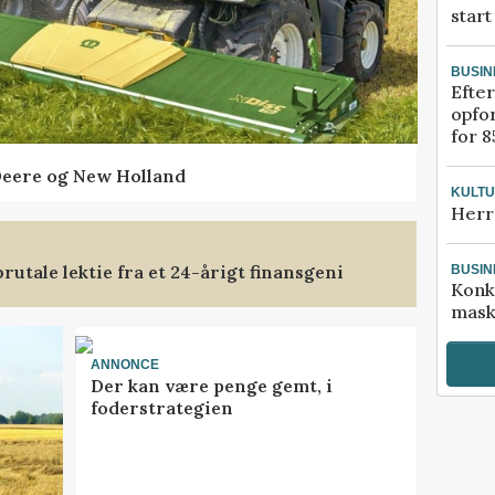
start
BUSIN
Efter
opfo
for 8
Deere og New Holland
KULT
Herr
rutale lektie fra et 24-årigt finansgeni
BUSIN
Konk
mask
ANNONCE
Der kan være penge gemt, i
foderstrategien