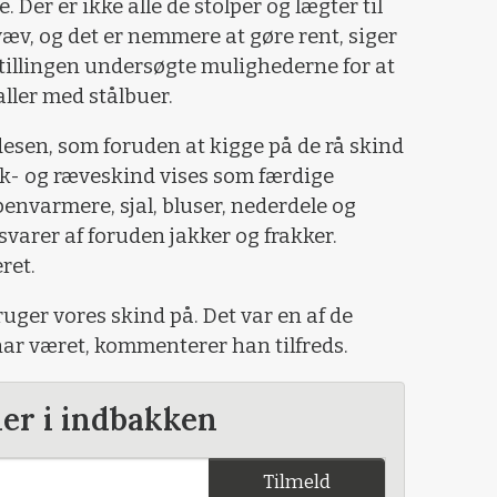
Der er ikke alle de stolper og lægter til
væv, og det er nemmere at gøre rent, siger
tillingen undersøgte mulighederne for at
ler med stålbuer.
esen, som foruden at kigge på de rå skind
k- og ræveskind vises som færdige
 benvarmere, sjal, bluser, nederdele og
svarer af foruden jakker og frakker.
ret.
ruger vores skind på. Det var en af de
har været, kommenterer han tilfreds.
der i indbakken
Tilmeld