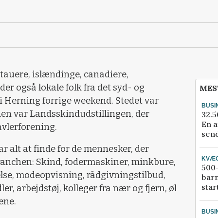
tauere, islændinge, canadiere,
er også lokale folk fra det syd- og
MES
i Herning forrige weekend. Stedet var
BUSI
en var Landsskindudstillingen, der
32.5
En a
vlerforening.
send
r alt at finde for de mennesker, der
KVÆ
branchen: Skind, fodermaskiner, minkbure,
500-
lse, modeopvisning, rådgivningstilbud,
bar
star
r, arbejdstøj, kolleger fra nær og fjern, øl
ene.
BUSI