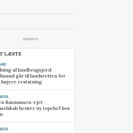
Annonce
T LÆSTE
AND
ning af landbrugsjord:
mand går til landsretten for
å højere erstatning
NESS
en Rasmussen-ejet
selskab henter ny topchef hos
an
NESS