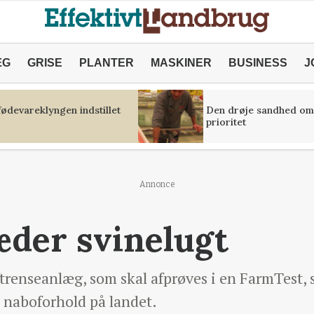
ÆG
GRISE
PLANTER
MASKINER
BUSINESS
J
fødevareklyngen indstillet
Den drøje sandhed om
prioritet
Annonce
æder svinelugt
trenseanlæg, som skal afprøves i en FarmTest, se
 naboforhold på landet.