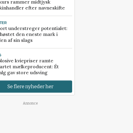
kurs rammer midtjysk
inhandler efter navneskifte
TER
ort understreger potentialet:
høstet den eneste mark i
en af sin slags
G
losive kviepriser ramte
artet mælkeproducent: Ét
alg gav store udsving
Se flere nyheder her
Annonce