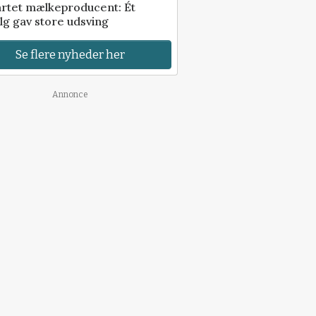
artet mælkeproducent: Ét
lg gav store udsving
Se flere nyheder her
Annonce