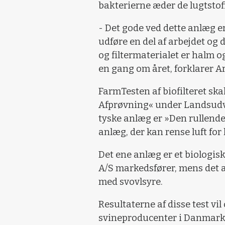
bakterierne æder de lugtstoffe
- Det gode ved dette anlæg e
udføre en del af arbejdet og
og filtermaterialet er halm o
en gang om året, forklarer 
FarmTesten af biofilteret sk
Afprøvning« under Landsudva
tyske anlæg er »Den rullende
anlæg, der kan rense luft for 
Det ene anlæg er et biologisk
A/S markedsfører, mens det a
med svovlsyre.
Resultaterne af disse test vil 
svineproducenter i Danmark f