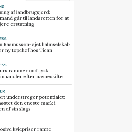
ND
ning af landbrugsjord:
and går til landsretten for at
jere erstatning
ESS
n Rasmussen-ejet halmselskab
r ny topchef hos Tican
ESS
urs rammer midtjysk
inhandler efter navneskifte
TER
rt understreger potentialet:
høstet den eneste mark i
n af sin slags
osive kviepriser ramte