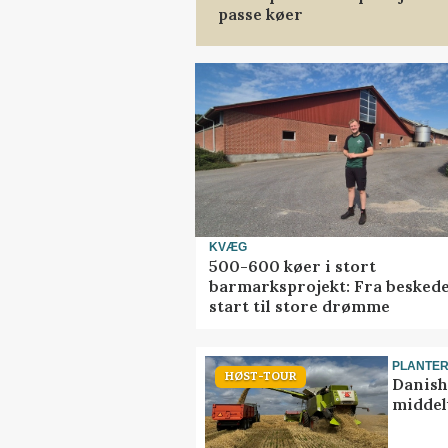
passe køer
KVÆG
500-600 køer i stort
barmarksprojekt: Fra besked
start til store drømme
PLANTE
HØST-TOUR
Danish
middel