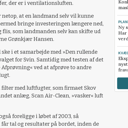
Kon
r, der er i ventilationsluften.
mask
r netop, at en landmand selv vil kunne
PLAN
 dermed bringe investeringen længere ned,
Ny s
g flis, som landmanden selv kan skifte ud
Har 
verd
Arne Grønkjær Hansen.
al ske i et samarbejde med »Den rullende
KVÆ
Eksp
lget for Svin. Samtidig med testen af det
nyst
 Afprøvning« ved at afprøve to andre
frav
lugt.
 filter med luftfugter, som firmaet Skov
ndet anlæg, Scan Air-Clean, »vasker« luft
også foreligge i løbet af 2003, så
år tal og resultater på bordet, inden de