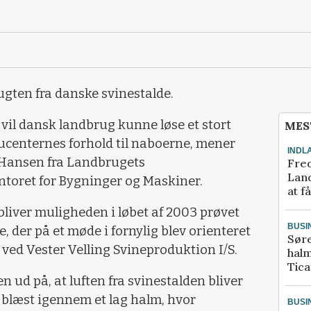
ugten fra danske svinestalde.
, vil dansk landbrug kunne løse et stort
MES
ucenternes forhold til naboerne, mener
INDL
 Hansen fra Landbrugets
Fred
Land
toret for Bygninger og Maskiner.
at f
bliver muligheden i løbet af 2003 prøvet
BUSI
 der på et møde i fornylig blev orienteret
Sør
 ved Vester Velling Svineproduktion I/S.
halm
Tic
n ud på, at luften fra svinestalden bliver
r blæst igennem et lag halm, hvor
BUSI