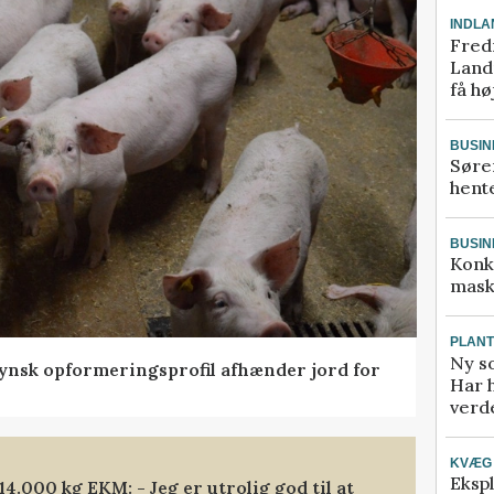
INDLA
Fred
Landm
få hø
BUSIN
Søre
hente
BUSIN
Konk
mask
PLAN
Ny so
tfynsk opformeringsprofil afhænder jord for
Har 
verde
KVÆG
Ekspl
.000 kg EKM: - Jeg er utrolig god til at