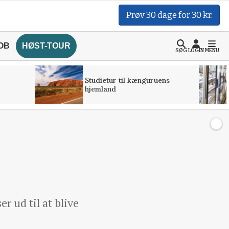
Prøv 30 dage for 30 kr.
OB
HØST-TOUR
SØG
LOGIN
MENU
Studietur til kænguruens
hjemland
r ud til at blive