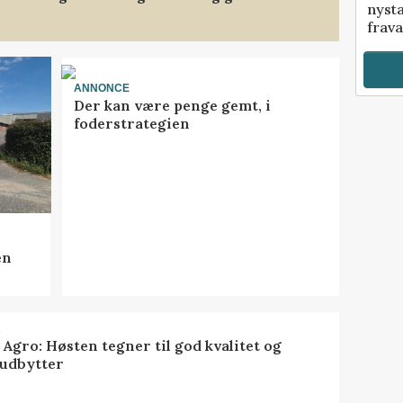
nyst
frava
ANNONCE
Der kan være penge gemt, i
foderstrategien
en
R
 Agro: Høsten tegner til god kvalitet og
udbytter