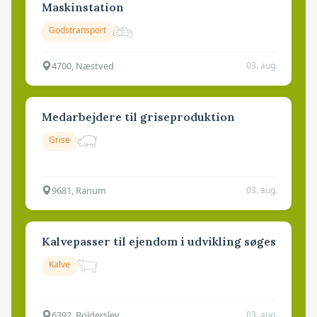
Maskinstation
Godstransport
4700, Næstved
03. aug.
Medarbejdere til griseproduktion
Grise
9681, Ranum
03. aug.
Kalvepasser til ejendom i udvikling søges
Kalve
6392, Bolderslev
03. aug.