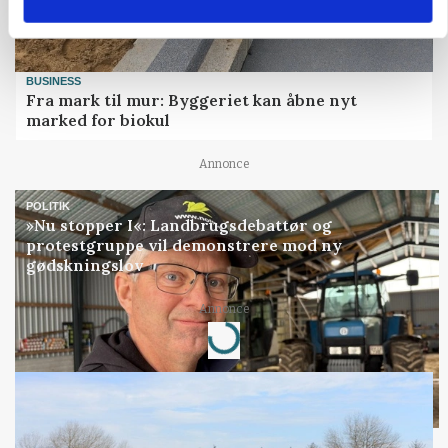
BUSINESS
Fra mark til mur: Byggeriet kan åbne nyt
marked for biokul
Annonce
POLITIK
»Nu stopper I«: Landbrugsdebattør og
protestgruppe vil demonstrere mod ny
gødskningslov
Loading...
Annonce