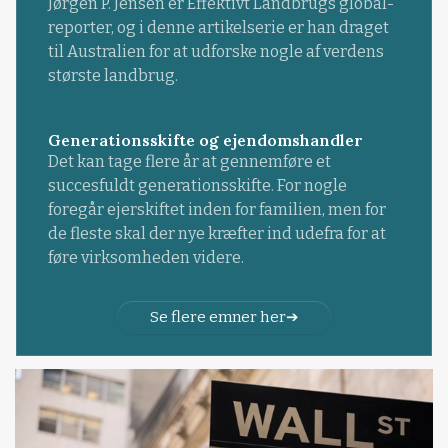
Jørgen P. Jensen er Effektivt Landbrugs global-
reporter, og i denne artikelserie er han draget
til Australien for at udforske nogle af verdens
største landbrug.
Generationsskifte og ejendomshandler
Det kan tage flere år at gennemføre et
succesfuldt generationsskifte. For nogle
foregår ejerskiftet inden for familien, men for
de fleste skal der nye kræfter ind udefra for at
føre virksomheden videre.
Se flere emner her