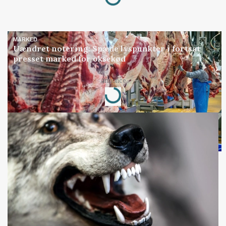
MARKED
Uændret notering: Spæde lyspunkter i fortsat
presset marked for oksekød
Loading...
Annonce