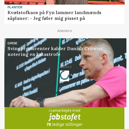
PLANTER
Kvælstofkaos på Fyn lammer landmænds
såplaner: - Jeg føler mig pisset på
Annonce
GRISE
Svineproducenter kalder Danish Crowns
notering en katastrofe
Loading...
Annonce
Jobs
i samarbejde med
78
ledige stillinger