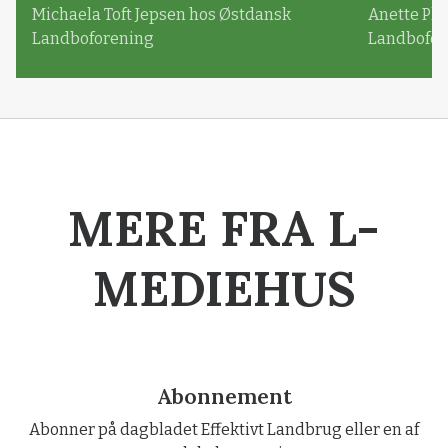
Michaela Toft Jepsen hos Østdansk
Anette Pl
Landboforening
Landbofor
MERE FRA L-
MEDIEHUS
Abonnement
Abonner på dagbladet Effektivt Landbrug eller en af