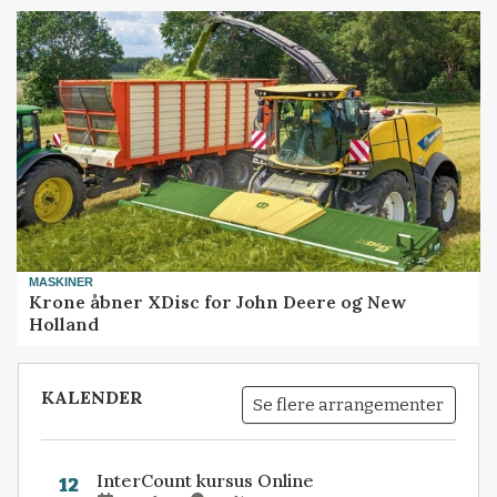
MASKINER
Krone åbner XDisc for John Deere og New
Holland
KALENDER
Se flere arrangementer
InterCount kursus Online
12