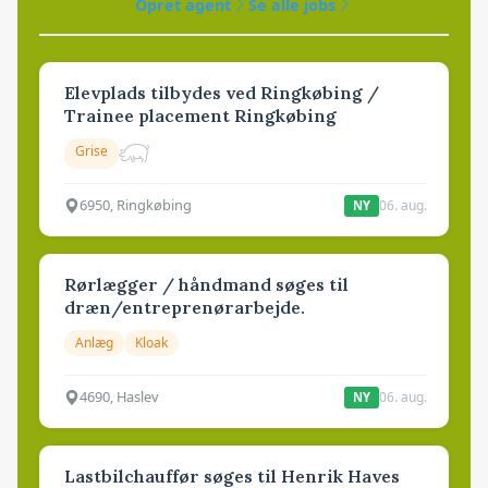
Opret agent
Se alle jobs
Elevplads tilbydes ved Ringkøbing /
Trainee placement Ringkøbing
Grise
6950, Ringkøbing
06. aug.
NY
Rørlægger / håndmand søges til
dræn/entreprenørarbejde.
Anlæg
Kloak
4690, Haslev
06. aug.
NY
Lastbilchauffør søges til Henrik Haves