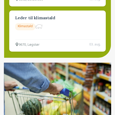
Leder til klimastald
Klimastald
9670, Løgstør
03. aug.