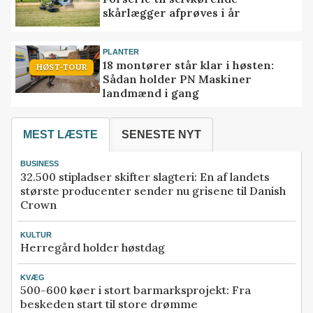
skårlægger afprøves i år
PLANTER
18 montører står klar i høsten:
HØST-TOUR
Sådan holder PN Maskiner
landmænd i gang
MEST LÆSTE
SENESTE NYT
BUSINESS
32.500 stipladser skifter slagteri: En af landets
største producenter sender nu grisene til Danish
Crown
KULTUR
Herregård holder høstdag
KVÆG
500-600 køer i stort barmarksprojekt: Fra
beskeden start til store drømme