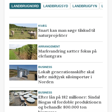
LANDBRUGNORD
LANDBRUGSYD
LANDBRUGFYN
LAND
KVÆG
Snart kan man søge tilskud til
naturprojekter
ARRANGEMENT
Markvandring sætter fokus på
elefantgræs
BUSINESS
Lokalt generationsskifte skal
løfte midtjysk siloimportør i
Norden
BUSINESS
Efter lån på 182 millioner: Sindal
Biogas vil fordoble produktionen
og behandle 800.000 ton