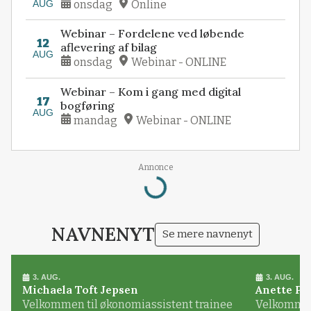
AUG
onsdag
Online
Webinar – Fordelene ved løbende
12
aflevering af bilag
AUG
onsdag
Webinar - ONLINE
Webinar – Kom i gang med digital
17
bogføring
AUG
mandag
Webinar - ONLINE
Loading...
Annonce
NAVNENYT
Se mere navnenyt
3. AUG.
3. AUG.
Michaela Toft Jepsen
Anette Pl
Velkommen til økonomiassistent trainee
Velkommen 