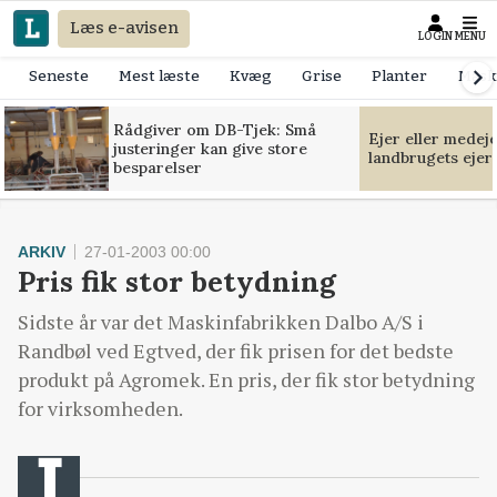
Læs e-avisen
LOGIN
MENU
Seneste
Mest læste
Kvæg
Grise
Planter
Mask
Rådgiver om DB-Tjek: Små
Ejer eller medej
justeringer kan give store
landbrugets ejer
besparelser
ARKIV
27-01-2003 00:00
Pris fik stor betydning
Sidste år var det Maskinfabrikken Dalbo A/S i
Randbøl ved Egtved, der fik prisen for det bedste
produkt på Agromek. En pris, der fik stor betydning
for virksomheden.