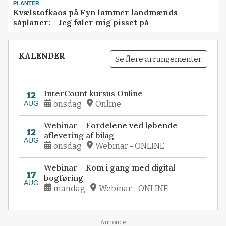
PLANTER
Kvælstofkaos på Fyn lammer landmænds
såplaner: - Jeg føler mig pisset på
KALENDER
Se flere arrangementer
InterCount kursus Online
12
AUG
onsdag
Online
Webinar – Fordelene ved løbende
12
aflevering af bilag
AUG
onsdag
Webinar - ONLINE
Webinar – Kom i gang med digital
17
bogføring
AUG
mandag
Webinar - ONLINE