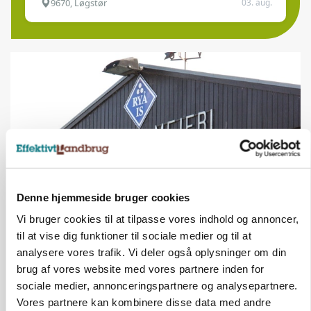
9670, Løgstør
03. aug.
Denne hjemmeside bruger cookies
Vi bruger cookies til at tilpasse vores indhold og annoncer,
KULTUR
Tæller Aabybro Mejeri og Axel Månsson: 21
til at vise dig funktioner til sociale medier og til at
fødevareproducenter indstillet til pris
analysere vores trafik. Vi deler også oplysninger om din
brug af vores website med vores partnere inden for
sociale medier, annonceringspartnere og analysepartnere.
Vores partnere kan kombinere disse data med andre