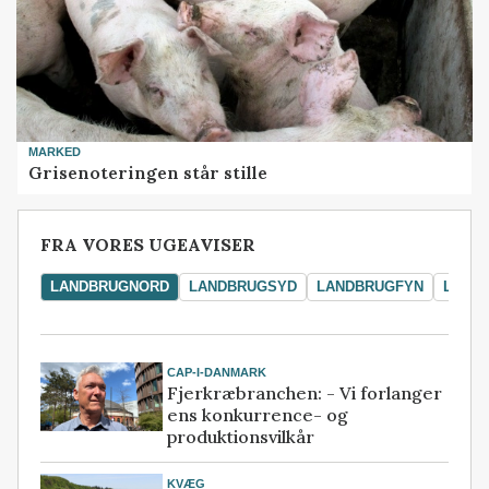
MARKED
Grisenoteringen står stille
FRA VORES UGEAVISER
LANDBRUGNORD
LANDBRUGSYD
LANDBRUGFYN
LAND
CAP-I-DANMARK
Fjerkræbranchen: - Vi forlanger
ens konkurrence- og
produktionsvilkår
KVÆG