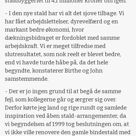
staldbyggeriet til 4,1 millioner kroner om igen.
- I den nye stald har vi alt det sjove tilbage. Vi
har fået arbejdslettelser, dyrevelfærd og en
markant bedre økonomi, hvor
dækningsbidraget er fordoblet med samme
arbejdskraft. Vi er meget tilfredse med
slutresultatet, som nok reelt er blevet bedre,
end vi havde turde håbe på, da det hele
begyndte, konstaterer Birthe og John
samstemmende.
- Der er jo ingen grund til at begå de samme
fejl, som kollegerne går og ærgrer sig over.
Derfor kørte jeg land og rige rundt og samlede
inspiration ved åben stald-arrangementer, da
vi begyndelsen af 1999 tog beslutningen om, at
vi ikke ville renovere den gamle bindestald med