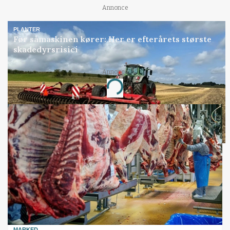
Annonce
PLANTER
Før såmaskinen kører: Her er efterårets største
skadedyrsrisici
Annonce
Loading...
MARKED