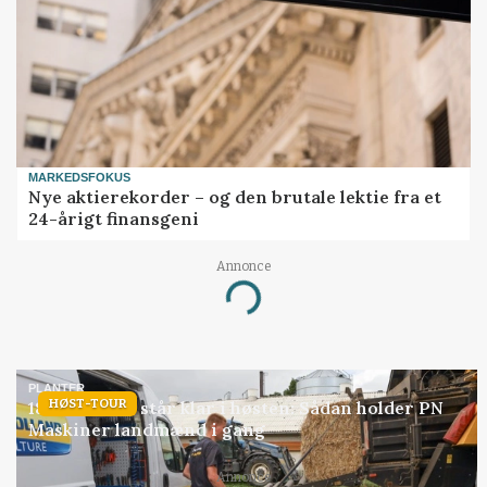
MARKEDSFOKUS
Nye aktierekorder – og den brutale lektie fra et
24-årigt finansgeni
Annonce
Loading...
PLANTER
HØST-TOUR
18 montører står klar i høsten: Sådan holder PN
Maskiner landmænd i gang
Annonce