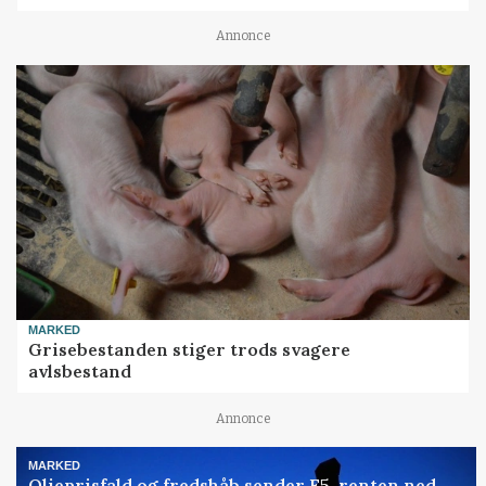
Annonce
MARKED
Grisebestanden stiger trods svagere
avlsbestand
Annonce
MARKED
Olieprisfald og fredshåb sender F5-renten ned