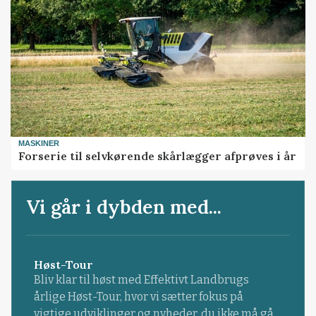
MASKINER
Forserie til selvkørende skårlægger afprøves i år
Vi går i dybden med...
Høst-Tour
Bliv klar til høst med Effektivt Landbrugs
årlige Høst-Tour, hvor vi sætter fokus på
vigtige udviklinger og nyheder, du ikke må gå