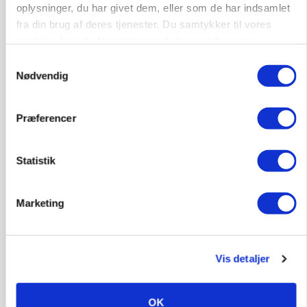
oplysninger, du har givet dem, eller som de har indsamlet
fra din brug af deres tjenester. Du samtykker til vores
cookies, hvis du fortsætter med at anvende vores
hjemmeside.
Samtykkevalg
Nødvendig
Præferencer
MARKEDSFOKUS
Prisgab på 20 kroner pr. kg vokser: Polsk kylling
presser markedet
Statistik
Marketing
Vis detaljer
OK