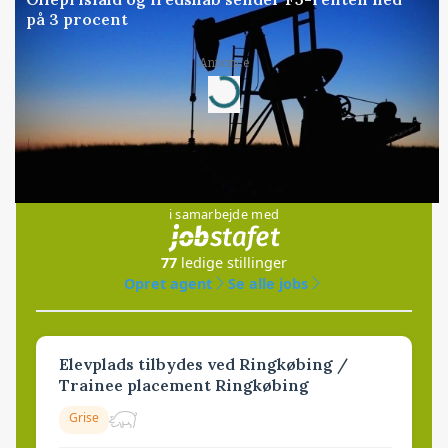
på 3 procent
Annonce
Loading...
Jobs
i samarbejde med
77
ledige stillinger
Opret agent
Se alle jobs
Elevplads tilbydes ved Ringkøbing /
Trainee placement Ringkøbing
Grise