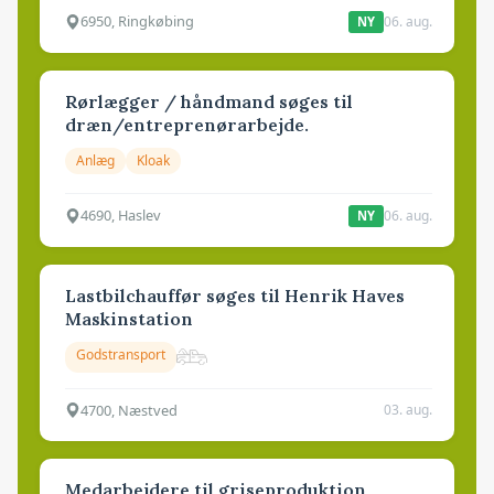
6950, Ringkøbing
06. aug.
NY
Rørlægger / håndmand søges til
dræn/entreprenørarbejde.
Anlæg
Kloak
4690, Haslev
06. aug.
NY
Lastbilchauffør søges til Henrik Haves
Maskinstation
Godstransport
4700, Næstved
03. aug.
Medarbejdere til griseproduktion