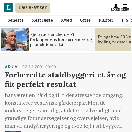
Læs e-avisen
LOGIN
MENU
Seneste
Mest læste
Kvæg
Grise
Planter
Mask
Fjerkræbranchen: - Vi
Prisgab på 20 kr
forlanger ens konkurrence- og
kylling presser 
produktionsvilkår
ARKIV
02-12-2001 00:00
Forberedte staldbyggeri et år og
fik perfekt resultat
har været en hård og til tider stressende omgang,
konstaterer vestfynsk gårdejerpar. Men de
understreger samtidig, at det er nødvendigt med
grundige forundersøgelser og overvejelser, hvis
man vil undgå ærgerlige og dyre fejl i sit byggeri.