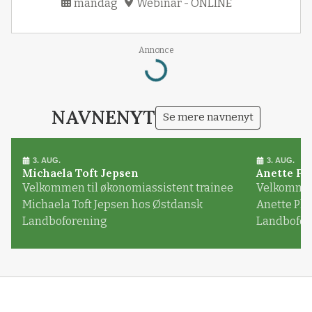
mandag
Webinar - ONLINE
Annonce
Loading...
NAVNENYT
Se mere navnenyt
3. AUG.
3. AUG.
Michaela Toft Jepsen
Anette Pl
Velkommen til økonomiassistent trainee
Velkommen 
Michaela Toft Jepsen hos Østdansk
Anette Pl
Landboforening
Landbofor