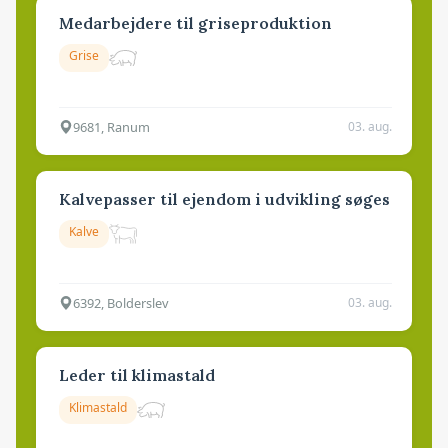
Medarbejdere til griseproduktion
Grise
9681, Ranum
03. aug.
Kalvepasser til ejendom i udvikling søges
Kalve
6392, Bolderslev
03. aug.
Leder til klimastald
Klimastald