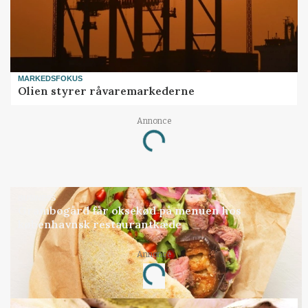
MARKEDSFOKUS
Olien styrer råvaremarkederne
Annonce
Loading...
BUSINESS
Grambogård får oksekød på menuen hos
københavnsk restaurantkæde
Annonce
Loading...