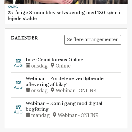
KVÆG
25-årige Simon blev selvstændig med 130 køer i
lejede stalde
KALENDER
Se flere arrangementer
InterCount kursus Online
12
AUG
onsdag
Online
Webinar – Fordelene ved løbende
12
aflevering af bilag
AUG
onsdag
Webinar - ONLINE
Webinar – Kom i gang med digital
17
bogføring
AUG
mandag
Webinar - ONLINE