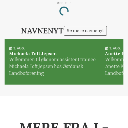
Annonce
Loading...
NAVNENYT
Se mere navnenyt
3. AUG.
3. AUG.
Michaela Toft Jepsen
Anette Pl
Velkommen til økonomiassistent trainee
Velkommen 
Michaela Toft Jepsen hos Østdansk
Anette Pl
Landboforening
Landbofor
MERE FRA L-