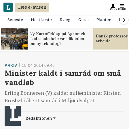
Læs e-avisen
LOGIN
MENU
Seneste
Mest læste
Kvæg
Grise
Planter
Mask
Ny Kartoffeldag på Agromek
Dansk professor
skal samle hele værdikæden
arbejde
om ny teknologi
ARKIV
15-04-2014 09:46
Minister kaldt i samråd om små
vandløb
Erling Bonnesen (V) kalder miljøminister Kirsten
Brosbøl i åbent samråd i Miljøudvalget
Redaktionen