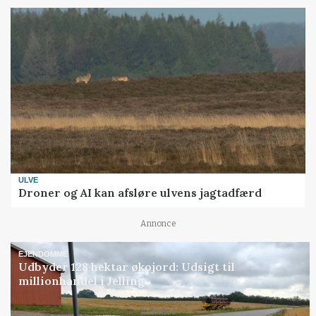
ULVE
Droner og AI kan afsløre ulvens jagtadfærd
Annonce
EJENDOMME
Udbyder 128 hektar økojord: Udsigt til
millionhandel i Jelling
Annonce