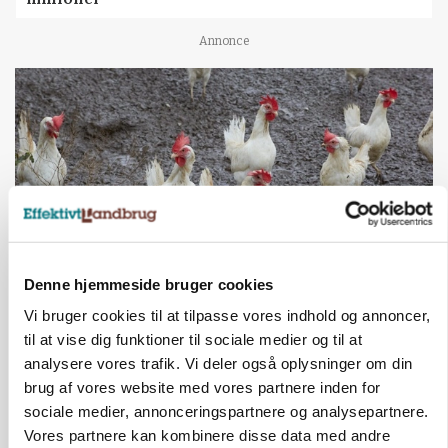
Annonce
Denne hjemmeside bruger cookies
ØKOLOGI
Vi bruger cookies til at tilpasse vores indhold og annoncer,
Klimaberegning er ikke nok: Økologisk fjerkræ
til at vise dig funktioner til sociale medier og til at
skal vurderes bredere
analysere vores trafik. Vi deler også oplysninger om din
brug af vores website med vores partnere inden for
Annonce
sociale medier, annonceringspartnere og analysepartnere.
Vores partnere kan kombinere disse data med andre
LEDER