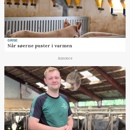
GRISE
Når søerne puster i varmen
Annonce