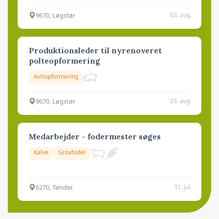
9670, Løgstør
03. aug.
Produktionsleder til nyrenoveret
polteopformering
Avl/opformering
9670, Løgstør
03. aug.
Medarbejder - fodermester søges
Kalve
Grovfoder
6270, Tønder
31. jul.