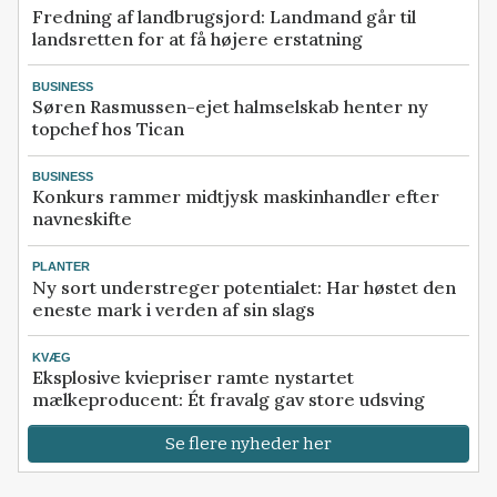
Fredning af landbrugsjord: Landmand går til
landsretten for at få højere erstatning
BUSINESS
Søren Rasmussen-ejet halmselskab henter ny
topchef hos Tican
BUSINESS
Konkurs rammer midtjysk maskinhandler efter
navneskifte
PLANTER
Ny sort understreger potentialet: Har høstet den
eneste mark i verden af sin slags
KVÆG
Eksplosive kviepriser ramte nystartet
mælkeproducent: Ét fravalg gav store udsving
Se flere nyheder her