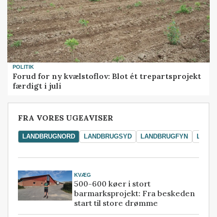
POLITIK
Forud for ny kvælstoflov: Blot ét trepartsprojekt
færdigt i juli
FRA VORES UGEAVISER
LANDBRUGNORD
LANDBRUGSYD
LANDBRUGFYN
LAND
KVÆG
500-600 køer i stort
barmarksprojekt: Fra beskeden
start til store drømme