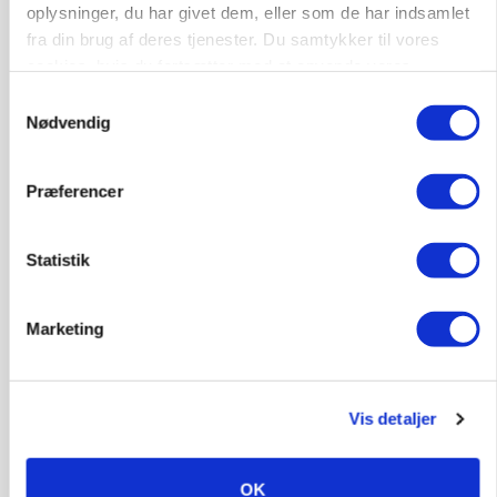
Befriende, at topredaktør erkender, hun er
oplysninger, du har givet dem, eller som de har indsamlet
blevet klogere. Det kunne vi alle lære af
fra din brug af deres tjenester. Du samtykker til vores
cookies, hvis du fortsætter med at anvende vores
Annonce
hjemmeside.
Samtykkevalg
Loading...
Nødvendig
Præferencer
Statistik
Marketing
Vis detaljer
MARKED
Olieprisfald og fredshåb sender F5-renten ned
på 3 procent
OK