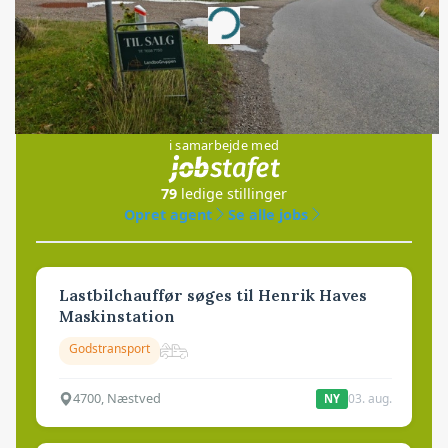
Loading...
Jobs
i samarbejde med
79
ledige stillinger
Opret agent
Se alle jobs
Lastbilchauffør søges til Henrik Haves
Maskinstation
Godstransport
4700, Næstved
03. aug.
NY