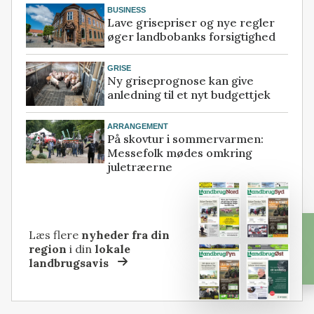
BUSINESS
Lave grisepriser og nye regler
øger landbobanks forsigtighed
GRISE
Ny griseprognose kan give
anledning til et nyt budgettjek
ARRANGEMENT
På skovtur i sommervarmen:
Messefolk mødes omkring
juletræerne
Læs flere
nyheder fra din
region
i din
lokale
landbrugsavis