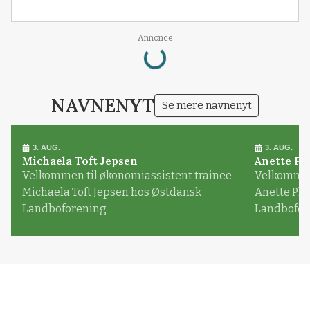
Loading...
Annonce
NAVNENYT
Se mere navnenyt
3. AUG.
3. AUG.
Michaela Toft Jepsen
Anette Pl
Velkommen til økonomiassistent trainee
Velkommen 
Michaela Toft Jepsen hos Østdansk
Anette Pl
Landboforening
Landbofor