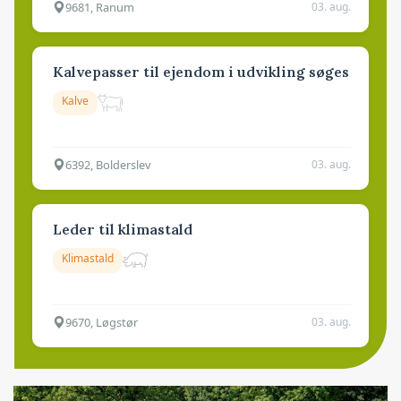
9681, Ranum
03. aug.
Kalvepasser til ejendom i udvikling søges
Kalve
6392, Bolderslev
03. aug.
Leder til klimastald
Klimastald
9670, Løgstør
03. aug.