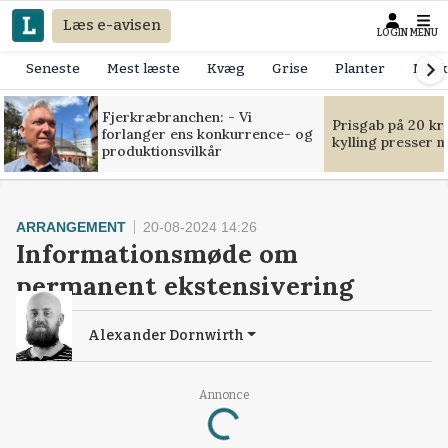
Læs e-avisen
LOGIN
MENU
Seneste
Mest læste
Kvæg
Grise
Planter
Mask
Fjerkræbranchen: - Vi
Prisgab på 20 kr
forlanger ens konkurrence- og
kylling presser 
produktionsvilkår
ARRANGEMENT
20-08-2024 14:26
Informationsmøde om
permanent ekstensivering
Alexander Dornwirth
Annonce
Loading...