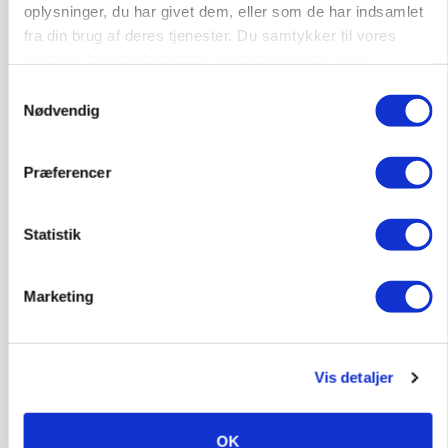
oplysninger, du har givet dem, eller som de har indsamlet
Loading...
Annonce
fra din brug af deres tjenester. Du samtykker til vores
cookies, hvis du fortsætter med at anvende vores
hjemmeside.
Samtykkevalg
Nødvendig
Præferencer
Statistik
Marketing
PLANTER
Før såmaskinen kører: Her er efterårets største
skadedyrsrisici
Vis detaljer
OK