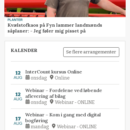
PLANTER
Kvælstofkaos på Fyn lammer landmænds
såplaner: - Jeg føler mig pisset på
KALENDER
Se flere arrangementer
InterCount kursus Online
12
AUG
onsdag
Online
Webinar – Fordelene ved løbende
12
aflevering af bilag
AUG
onsdag
Webinar - ONLINE
Webinar – Kom i gang med digital
17
bogføring
AUG
mandag
Webinar - ONLINE