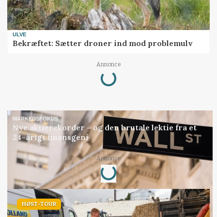
ULVE
Bekræftet: Sætter droner ind mod problemulv
Loading...
Annonce
MARKEDSFOKUS
Nye aktierekorder – og den brutale lektie fra et
24-årigt finansgeni
Loading...
Annonce
HØST-TOUR