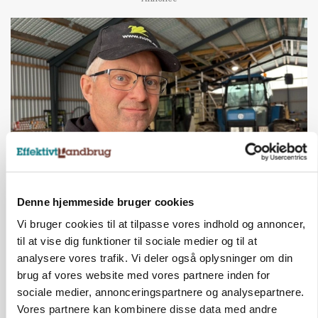
POLITIK
Denne hjemmeside bruger cookies
»Nu stopper I«: Landbrugsdebattør og
protestgruppe vil demonstrere mod ny
Vi bruger cookies til at tilpasse vores indhold og annoncer,
gødskningslov
til at vise dig funktioner til sociale medier og til at
analysere vores trafik. Vi deler også oplysninger om din
Annonce
brug af vores website med vores partnere inden for
sociale medier, annonceringspartnere og analysepartnere.
KVÆG
Snart kan man søge tilskud til naturprojekter
Vores partnere kan kombinere disse data med andre