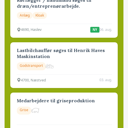
dræn/entreprenørarbejde.
Anlæg
Kloak
4690, Haslev
06. aug.
NY
Lastbilchauffør søges til Henrik Haves
Maskinstation
Godstransport
4700, Næstved
03. aug.
Medarbejdere til griseproduktion
Grise