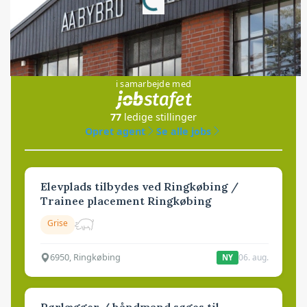
Jobs
i samarbejde med
77
ledige stillinger
Opret agent
Se alle jobs
Elevplads tilbydes ved Ringkøbing /
Trainee placement Ringkøbing
Grise
6950, Ringkøbing
06. aug.
NY
Rørlægger / håndmand søges til