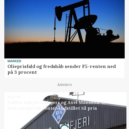
MARKED
Olieprisfald og fredshåb sender F5-renten ned
på 3 procent
Annonce
KULTUR
Tæller Aabybro Mejeri og Axel Månsson: 21
fødevareproducenter indstillet til pris
Annonce
Loading...