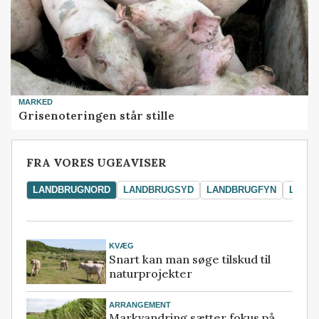
MARKED
Grisenoteringen står stille
FRA VORES UGEAVISER
LANDBRUGNORD
LANDBRUGSYD
LANDBRUGFYN
LAND
KVÆG
Snart kan man søge tilskud til
naturprojekter
ARRANGEMENT
Markvandring sætter fokus på