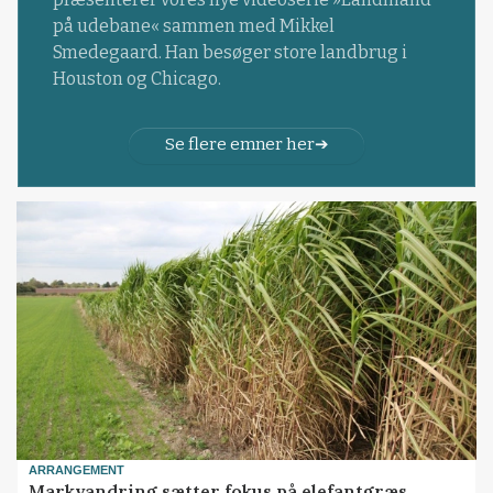
på udebane« sammen med Mikkel
Smedegaard. Han besøger store landbrug i
Houston og Chicago.
Se flere emner her
ARRANGEMENT
Markvandring sætter fokus på elefantgræs