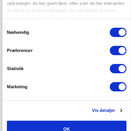
oplysninger, du har givet dem, eller som de har indsamlet
fra din brug af deres tjenester. Du samtykker til vores
cookies, hvis du fortsætter med at anvende vores
POLITIK
hjemmeside.
»Nu stopper I«: Landbrugsdebattør og
Samtykkevalg
protestgruppe vil demonstrere mod ny
Nødvendig
gødskningslov
Annonce
Præferencer
POLITIK
Folketinget behandler ny gødskningslov: Sådan
Statistik
kan den ændre din bedrift fra 2027
Loading...
Annonce
Marketing
Vis detaljer
OK