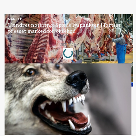
MARKED
Uændret notering: Spæde lyspunkter i fortsat
presset marked for oksekød
Loading...
Annonce