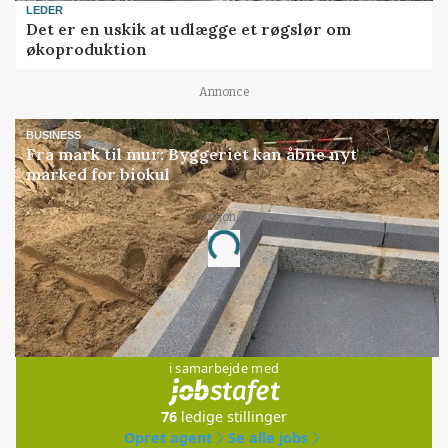
LEDER
Det er en uskik at udlægge et røgslør om
økoproduktion
Annonce
BUSINESS
Fra mark til mur: Byggeriet kan åbne nyt
marked for biokul
Annonce
Loading...
Jobs
i samarbejde med
76
ledige stillinger
Opret agent
Se alle jobs