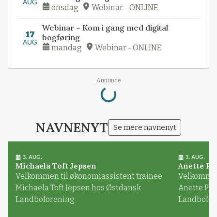
AUG
onsdag
Webinar - ONLINE
Webinar – Kom i gang med digital
17
bogføring
AUG
mandag
Webinar - ONLINE
Loading...
Annonce
NAVNENYT
Se mere navnenyt
3. AUG.
3. AUG.
Michaela Toft Jepsen
Anette Pl
Velkommen til økonomiassistent trainee
Velkommen 
Michaela Toft Jepsen hos Østdansk
Anette Pl
Landboforening
Landbofor