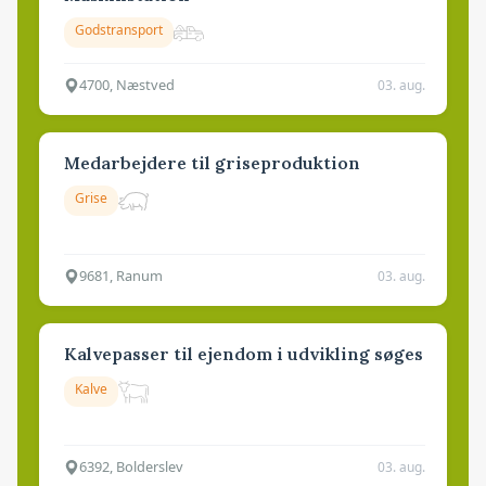
Godstransport
4700, Næstved
03. aug.
Medarbejdere til griseproduktion
Grise
9681, Ranum
03. aug.
Kalvepasser til ejendom i udvikling søges
Kalve
6392, Bolderslev
03. aug.