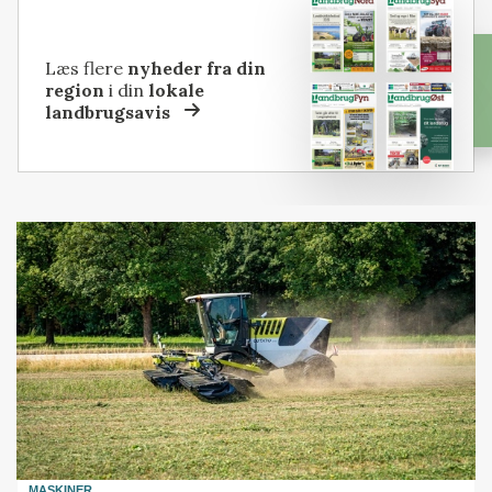
Læs flere
nyheder fra din
region
i din
lokale
landbrugsavis
MASKINER