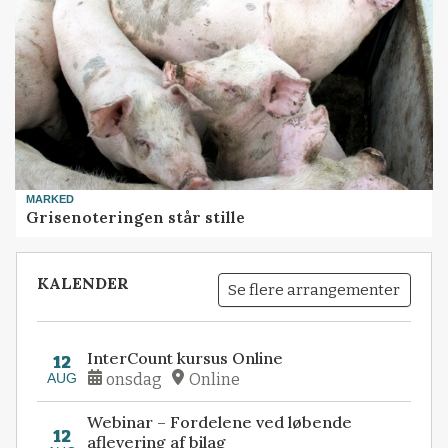
MARKED
Grisenoteringen står stille
KALENDER
Se flere arrangementer
InterCount kursus Online
12
AUG
onsdag
Online
Webinar – Fordelene ved løbende
12
aflevering af bilag