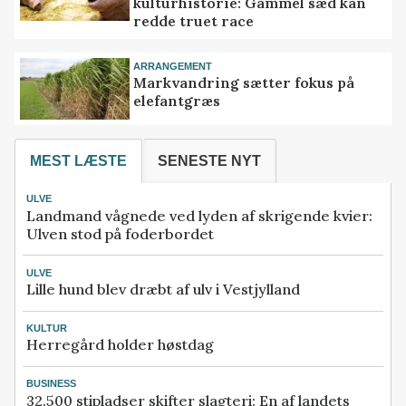
kulturhistorie: Gammel sæd kan
redde truet race
ARRANGEMENT
Markvandring sætter fokus på
elefantgræs
MEST LÆSTE
SENESTE NYT
ULVE
Landmand vågnede ved lyden af skrigende kvier:
Ulven stod på foderbordet
ULVE
Lille hund blev dræbt af ulv i Vestjylland
KULTUR
Herregård holder høstdag
BUSINESS
32.500 stipladser skifter slagteri: En af landets