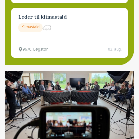
Leder til klimastald
Klimastald
9670, Løgstør
03. aug.