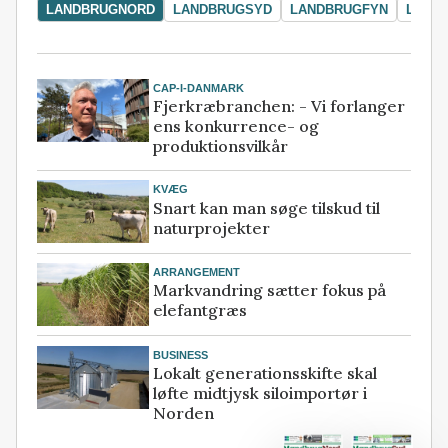
LANDBRUGNORD
LANDBRUGSYD
LANDBRUGFYN
LAND
CAP-I-DANMARK
Fjerkræbranchen: - Vi forlanger
ens konkurrence- og
produktionsvilkår
KVÆG
Snart kan man søge tilskud til
naturprojekter
ARRANGEMENT
Markvandring sætter fokus på
elefantgræs
BUSINESS
Lokalt generationsskifte skal
løfte midtjysk siloimportør i
Norden