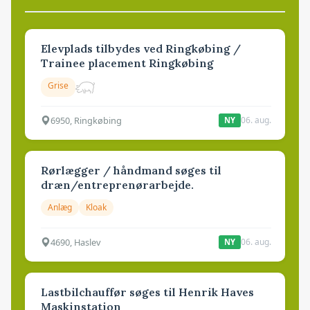
Elevplads tilbydes ved Ringkøbing /
Trainee placement Ringkøbing
Grise
6950, Ringkøbing
06. aug.
NY
Rørlægger / håndmand søges til
dræn/entreprenørarbejde.
Anlæg
Kloak
4690, Haslev
06. aug.
NY
Lastbilchauffør søges til Henrik Haves
Maskinstation