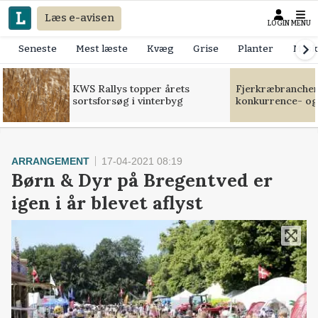
Læs e-avisen
LOGIN
MENU
Seneste
Mest læste
Kvæg
Grise
Planter
Mask
KWS Rallys topper årets
Fjerkræbranchen:
sortsforsøg i vinterbyg
konkurrence- og
ARRANGEMENT
17-04-2021 08:19
Børn & Dyr på Bregentved er
igen i år blevet aflyst