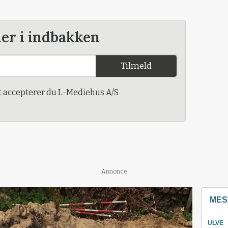
der i indbakken
Tilmeld
t accepterer du L-Mediehus A/S
Annonce
MES
ULVE