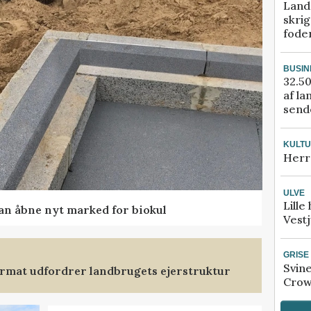
Land
skrig
fode
BUSIN
32.50
af la
sende
KULT
Herr
ULVE
Lille
kan åbne nyt marked for biokul
Vestj
GRISE
Svin
format udfordrer landbrugets ejerstruktur
Crow