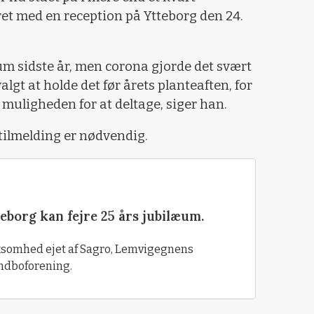
ret med en reception på Ytteborg den 24.
æum sidste år, men corona gjorde det svært
valgt at holde det før årets planteaften, for
muligheden for at deltage, siger han.
 tilmelding er nødvendig.
borg kan fejre 25 års jubilæum.
rksomhed ejet af Sagro, Lemvigegnens
ndboforening.