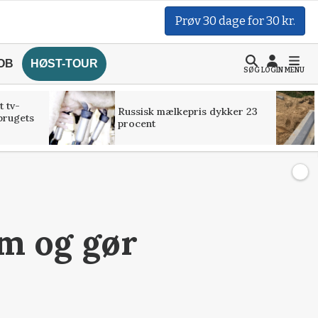
Prøv 30 dage for 30 kr.
OB
HØST-TOUR
SØG
LOGIN
MENU
t tv-
Russisk mælkepris dykker 23
brugets
procent
um og gør