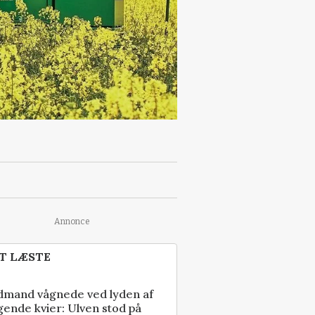
Annonce
T LÆSTE
dmand vågnede ved lyden af
gende kvier: Ulven stod på