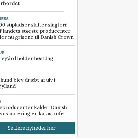
erbordet
NESS
00 stipladser skifter slagteri:
f landets største producenter
er nu grisene til Danish Crown
UR
regård holder høstdag
e hund blev dræbt af ulv i
jylland
E
eproducenter kalder Danish
ns notering en katastrofe
Se flere nyheder her