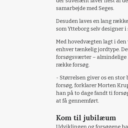
der suverænt laver flest af de
samarbejde med Seges.
Desuden laves en lang række 
som Ytteborg selv designer 
Med hovedvægten lagt i den ve
enhver tænkelig jordtype. De
forsøgsværter – almindelige 
række forsøg.
- Størrelsen giver os en stor 
forsøg, forklarer Morten Krup
han på to dage fandt ti forsø
at få gennemført.
Kom til jubilæum
Udviklingen og forsøgene har