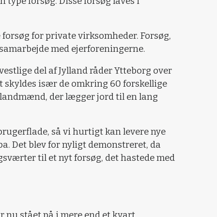
n type forsøg. Disse forsøg laves i
forsøg for private virksomheder. Forsøg,
i samarbejde med ejerforeningerne.
stlige del af Jylland råder Ytteborg over
t skyldes især de omkring 60 forskellige
landmænd, der lægger jord til en lang
brugerflade, så vi hurtigt kan levere nye
a. Det blev for nyligt demonstreret, da
gsværter til et nyt forsøg, det hastede med
 nu stået på i mere end et kvart