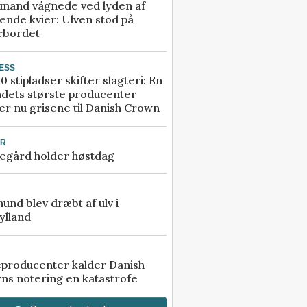
mand vågnede ved lyden af
ende kvier: Ulven stod på
rbordet
ESS
0 stipladser skifter slagteri: En
ndets største producenter
r nu grisene til Danish Crown
UR
egård holder høstdag
 hund blev dræbt af ulv i
ylland
eproducenter kalder Danish
ns notering en katastrofe