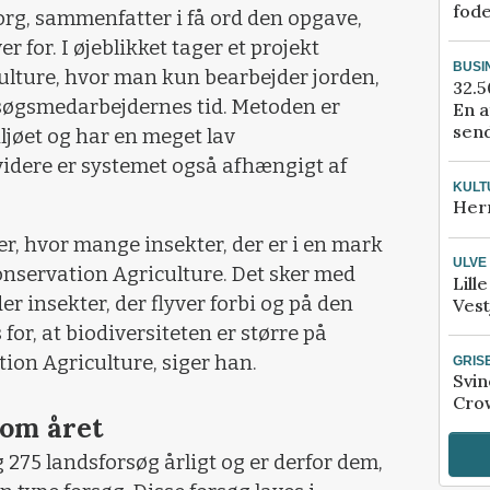
fod
org, sammenfatter i få ord den opgave,
r for. I øjeblikket tager et projekt
BUSI
lture, hvor man kun bearbejder jorden,
32.5
orsøgsmedarbejdernes tid. Metoden er
En a
send
jøet og har en meget lav
videre er systemet også afhængigt af
KULT
Her
er, hvor mange insekter, der er i en mark
ULVE
Conservation Agriculture. Det sker med
Lill
r insekter, der flyver forbi og på den
Vest
or, at biodiversiteten er større på
ion Agriculture, siger han.
GRIS
Svin
Crow
 om året
 275 landsforsøg årligt og er derfor dem,