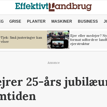
ÆG
GRISE
PLANTER
MASKINER
BUSINESS
J
Ejer eller medejer? Ny
Tjek: Små justeringer kan
format udfordrer land
relser
ejerstruktur
Annonce
ejrer 25-års jubilæ
emtiden