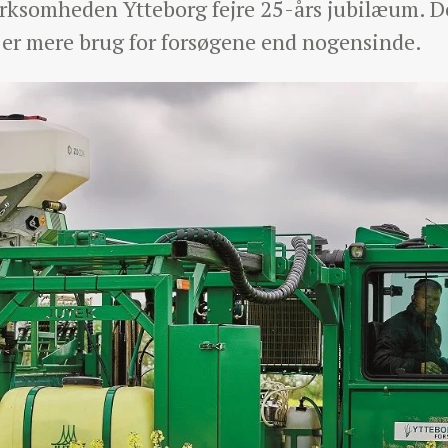
irksomheden Ytteborg fejre 25-års jubilæum. 
 er mere brug for forsøgene end nogensinde.