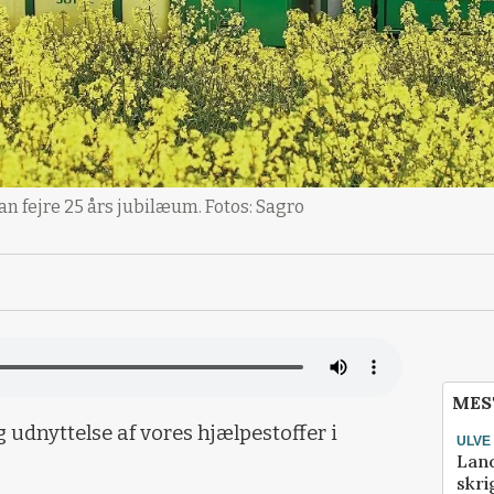
 fejre 25 års jubilæum. Fotos: Sagro
MES
g udnyttelse af vores hjælpestoffer i
ULVE
Lan
skri