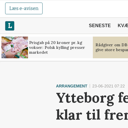
Læs e-avisen
SENESTE
KV
Prisgab på 20 kroner pr. kg
Rådgiver om DB-
vokser: Polsk kylling presser
give store bespa
markedet
ARRANGEMENT
23-06-2021 07:22
Ytteborg f
klar til fr