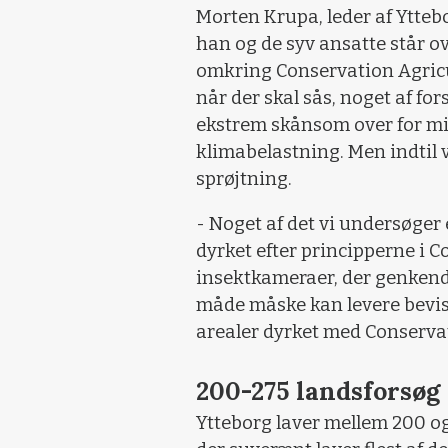
Morten Krupa, leder af Ytteb
han og de syv ansatte står ove
omkring Conservation Agricu
når der skal sås, noget af f
ekstrem skånsom over for mil
klimabelastning. Men indtil 
sprøjtning.
- Noget af det vi undersøger 
dyrket efter principperne i 
insektkameraer, der genkende
måde måske kan levere bevis f
arealer dyrket med Conservat
200-275 landsforsøg
Ytteborg laver mellem 200 og