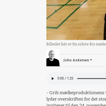
Billedet hér er fra sidste års mød
John Ankersen
- Grib mælkeproduktionens v
lyder overskriften for det s
inviterer til den 24. novembe