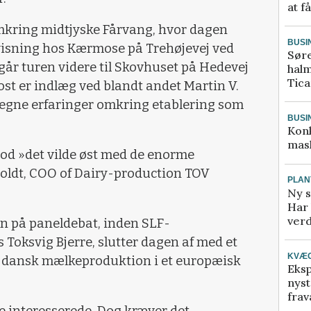
at f
omkring midtjyske Fårvang, hvor dagen
BUSI
visning hos Kærmose på Trehøjevej ved
Sør
 går turen videre til Skovhuset på Hedevej
halm
Tic
kost er indlæg ved blandt andet Martin V.
m egne erfaringer omkring etablering som
BUSI
Kon
mask
od »det vilde øst med de enorme
oldt, COO of Dairy-production TOV
PLAN
Ny s
Har 
verd
n på paneldebat, inden SLF-
 Toksvig Bjerre, slutter dagen af med et
KVÆ
 dansk mælkeproduktion i et europæisk
Eksp
nyst
frav
le interesserede. Dog kræver det