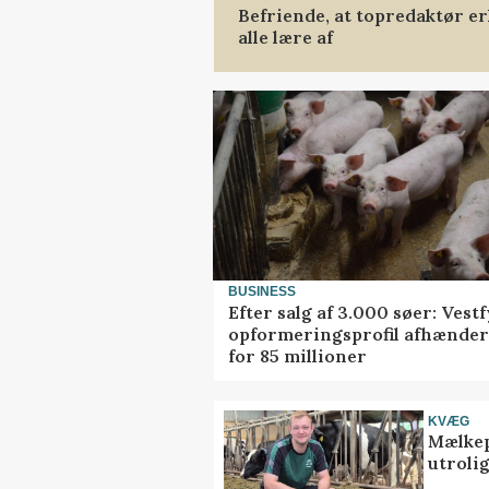
Befriende, at topredaktør er
alle lære af
BUSINESS
Efter salg af 3.000 søer: Vest
opformeringsprofil afhænder
for 85 millioner
KVÆG
Mælkep
utrolig