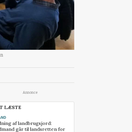
en
Annonce
T LÆSTE
AND
ning af landbrugsjord:
mand går til landsretten for