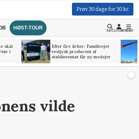
Prøv 30 dage for 30 kr.
OB
HØST-TOUR
SØG
LOGIN
MENU
te skal
Efter fire årtier: Familieejet
rtør i
vestjysk producent af
staldinventar får ny medejer
nens vilde