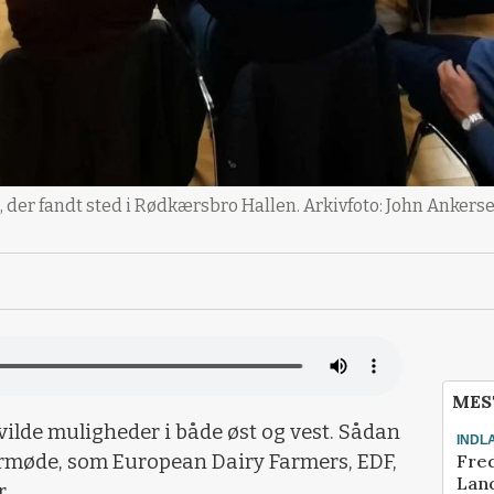
e, der fandt sted i Rødkærsbro Hallen. Arkivfoto: John Ankers
MES
ilde muligheder i både øst og vest. Sådan
INDL
Fred
tormøde, som European Dairy Farmers, EDF,
Land
r.