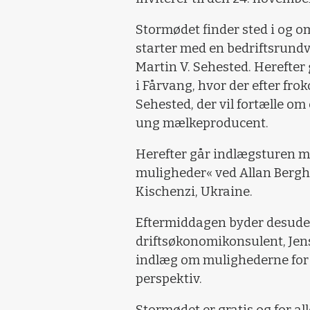
Stormødet finder sted i og 
starter med en bedriftsrund
Martin V. Sehested. Herefter
i Fårvang, hvor der efter fro
Sehested, der vil fortælle o
ung mælkeproducent.
Herefter går indlægsturen m
muligheder« ved Allan Bergh
Kischenzi, Ukraine.
Eftermiddagen byder desude
driftsøkonomikonsulent, Jens
indlæg om mulighederne for
perspektiv.
Stormødet er gratis og for al