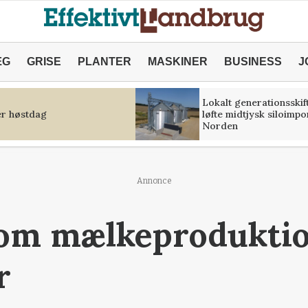
ÆG
GRISE
PLANTER
MASKINER
BUSINESS
J
Lokalt generationsskif
r høstdag
løfte midtjysk siloimpo
Norden
Annonce
om mælkeproduktio
r