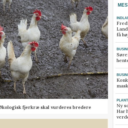
MES
INDLA
Fred
Landm
få hø
BUSIN
Søre
hente
BUSIN
Konk
mask
PLAN
Ny so
Økologisk fjerkræ skal vurderes bredere
Har 
verde