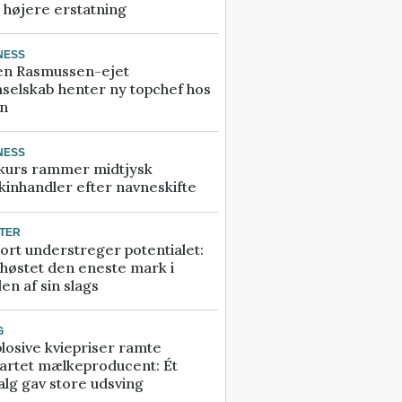
å højere erstatning
NESS
en Rasmussen-ejet
selskab henter ny topchef hos
an
NESS
kurs rammer midtjysk
inhandler efter navneskifte
TER
ort understreger potentialet:
høstet den eneste mark i
en af sin slags
G
losive kviepriser ramte
artet mælkeproducent: Ét
alg gav store udsving