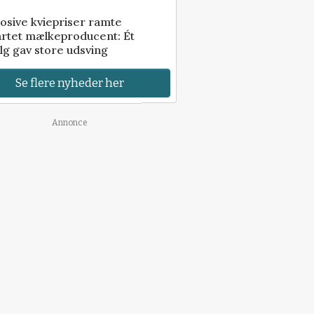
osive kviepriser ramte
artet mælkeproducent: Ét
lg gav store udsving
Se flere nyheder her
Annonce