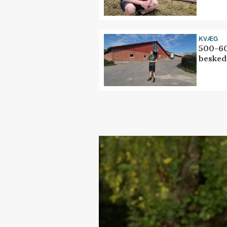
KVÆG
500-60
besked