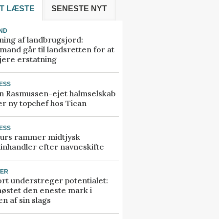
T LÆSTE
SENESTE NYT
ND
ning af landbrugsjord:
and går til landsretten for at
jere erstatning
ESS
n Rasmussen-ejet halmselskab
r ny topchef hos Tican
ESS
urs rammer midtjysk
inhandler efter navneskifte
TER
rt understreger potentialet:
høstet den eneste mark i
n af sin slags