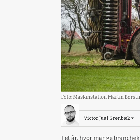
Foto: Maskinstation Martin Børsti
Victor Juul Grønbæk
I et år, hvor mange branchek