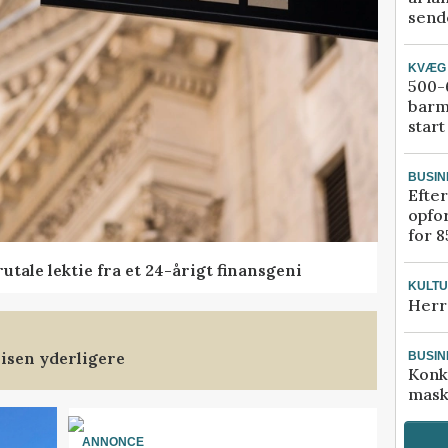
sende
KVÆG
500-6
barm
start
BUSIN
Efter
opfo
for 8
tale lektie fra et 24-årigt finansgeni
KULT
Herr
isen yderligere
BUSIN
Konk
mask
ANNONCE