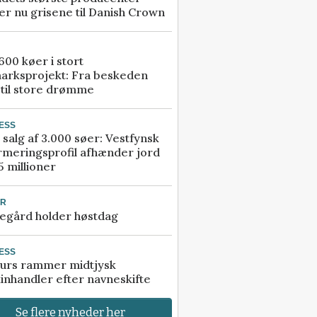
r nu grisene til Danish Crown
00 køer i stort
arksprojekt: Fra beskeden
 til store drømme
ESS
 salg af 3.000 søer: Vestfynsk
rmeringsprofil afhænder jord
5 millioner
UR
egård holder høstdag
ESS
urs rammer midtjysk
inhandler efter navneskifte
Se flere nyheder her