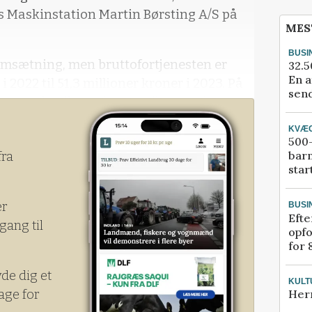
s Maskinstation Martin Børsting A/S på
MES
BUSI
msætning, men bruttofortjenesten er
32.5
En a
i 2022 til 51,3 millioner kroner i 2023. På
send
 smule tilbage fra 7,1 millioner til 7
KVÆ
500-
bar
fra
star
er
BUSI
Efte
gang til
opfo
for 
yde dig et
KULT
age for
Her