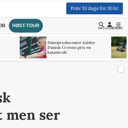
Prøv 30 dage for 30 kr.
OB
HØST-TOUR
SØG
LOGIN
MENU
Svineproducenter kalder
Danish Crowns pris en
katastrofe
sk
t men ser