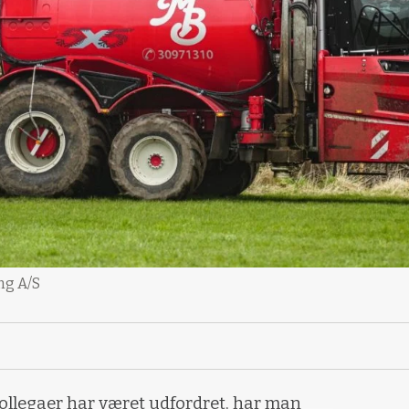
ng A/S
ollegaer har været udfordret, har man