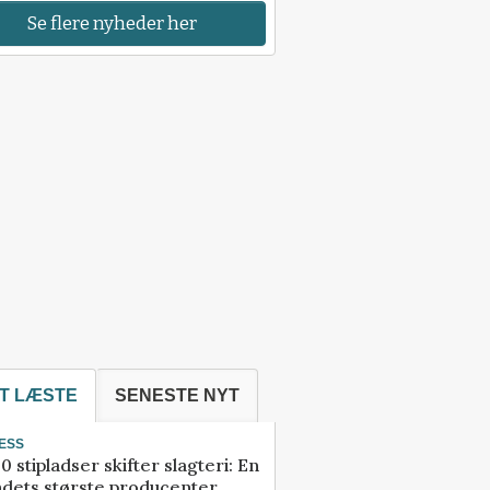
Se flere nyheder her
T LÆSTE
SENESTE NYT
ESS
0 stipladser skifter slagteri: En
ndets største producenter