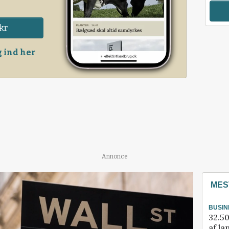
kr
 ind her
Annonce
MES
BUSIN
32.50
af la