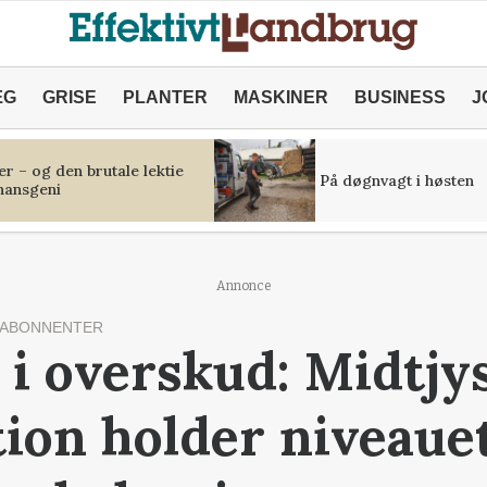
ÆG
GRISE
PLANTER
MASKINER
BUSINESS
J
r – og den brutale lektie
På døgnvagt i høsten
inansgeni
Annonce
 ABONNENTER
r i overskud: Midtjy
ion holder niveaue