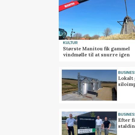
KULTUR
Største Manitou fik gammel
vindmølle til at snurre igen
BUSINES
Lokalt 
siloim
BUSINES
Efter f
staldi