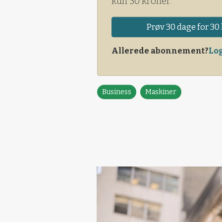
kun 30 kroner.
Prøv 30 dage for 30 
Allerede abonnement?
Log
Business
Maskiner