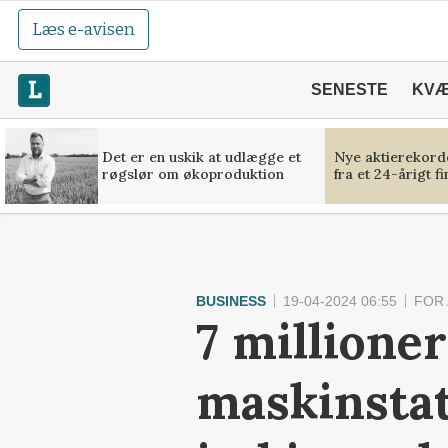
Læs e-avisen
SENESTE
KV
Det er en uskik at udlægge et
Nye aktierekorde
røgslør om økoproduktion
fra et 24-årigt f
BUSINESS
19-04-2024 06:55
FOR
7 millione
maskinstat