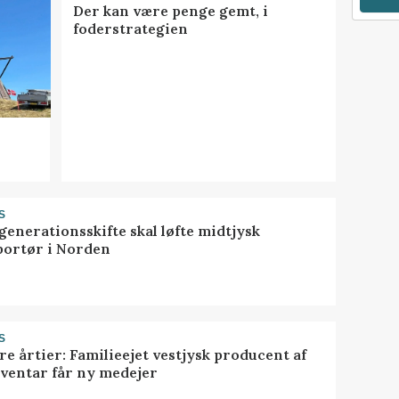
Der kan være penge gemt, i
foderstrategien
S
generationsskifte skal løfte midtjysk
portør i Norden
S
ire årtier: Familieejet vestjysk producent af
nventar får ny medejer