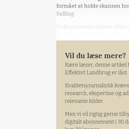
formået at holde skansen ho
Salling.
Virksomheden oplyser ikke o
øget fra 47,2 millioner kroner 
bundlinjen er man kun gået en
millioner kroner.
Vil du læse mere?
Kære læser, denne artikel 
Effektivt Landbrug er låst.
Kvalitetsjournalistik kræv
research, ekspertise og ad
relevante kilder.
Men vi vil rigtig gerne tilb
digitalt abonnement i 30 d