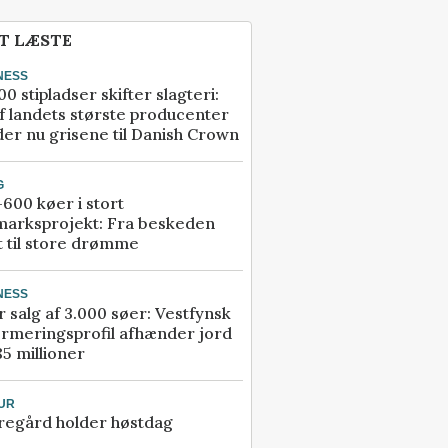
T LÆSTE
NESS
00 stipladser skifter slagteri:
f landets største producenter
er nu grisene til Danish Crown
G
600 køer i stort
marksprojekt: Fra beskeden
t til store drømme
NESS
r salg af 3.000 søer: Vestfynsk
rmeringsprofil afhænder jord
85 millioner
UR
regård holder høstdag