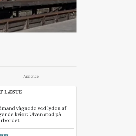
Annonce
T LÆSTE
dmand vågnede ved lyden af
gende kvier: Ulven stod på
erbordet
NESS