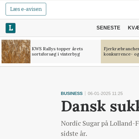
Læs e-avisen
SENESTE
KV
KWS Rallys topper årets
Fjerkræbranchen:
sortsforsøg i vinterbyg
konkurrence- og
BUSINESS
06-01-2025 11:25
Dansk sukk
Nordic Sugar på Lolland-Fa
sidste år.