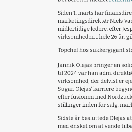
Siden 1. marts har finansdir
marketingsdirektør Niels Va
midlertidige ledere, efter Je
virksomheden i hele 26 år, gi
Topchef hos sukkergigant st
Jannik Olejas bringer en solid
til 2024 var han adm. direktø
virksomhed, der delvist er ej
Sugar. Olejas’ karriere begyn
efter fusionen med Nordzuck
stillinger inden for salg, ma
Sidste år besluttede Olejas a
med ønsket om at vende tilbag