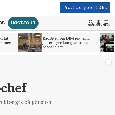
Prøv 30 dage for 30 kr.
OB
HØST-TOUR
SØG
LOGIN
MENU
r. kg
Rådgiver om DB-Tjek: Små
presser
justeringer kan give store
besparelser
pchef
irektør gik på pension