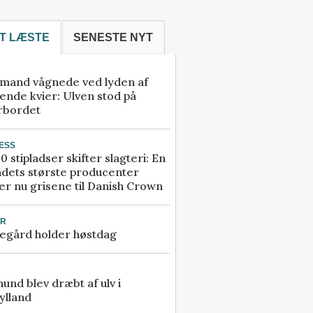
T LÆSTE
SENESTE NYT
mand vågnede ved lyden af
ende kvier: Ulven stod på
rbordet
ESS
0 stipladser skifter slagteri: En
ndets største producenter
r nu grisene til Danish Crown
UR
egård holder høstdag
 hund blev dræbt af ulv i
ylland