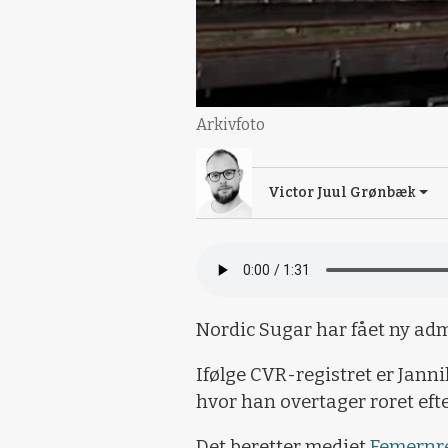
Arkivfoto
Victor Juul Grønbæk
Nordic Sugar har fået ny adm
Ifølge CVR-registret er Janni
hvor han overtager roret eft
Det beretter mediet
Femernr