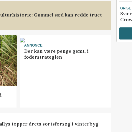
GRISE
Svin
ulturhistorie: Gammel sæd kan redde truet
Crow
ANNONCE
Der kan være penge gemt, i
foderstrategien
å
R
llys topper årets sortsforsøg i vinterbyg