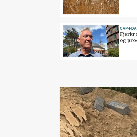
CAP-I-D
Fjerkr
og pro