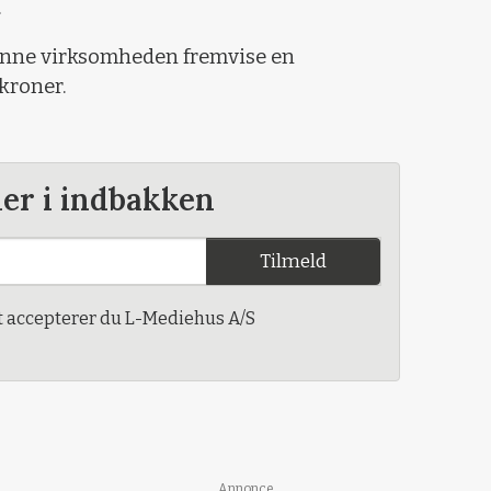
.
unne virksomheden fremvise en
kroner.
der i indbakken
Tilmeld
t accepterer du L-Mediehus A/S
Annonce