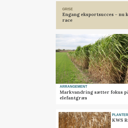
GRISE
Engang eksportsucces – nu k
race
ARRANGEMENT
Markvandring sætter fokus p
elefantgræs
PLANTE
KWS Ra