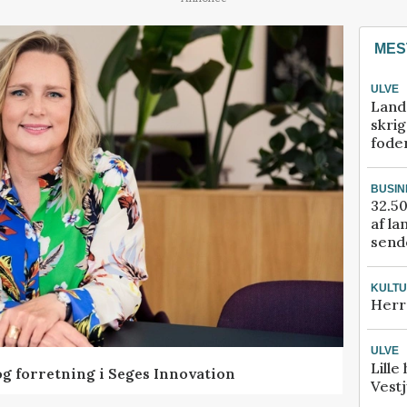
MES
ULVE
Land
skrig
fode
BUSIN
32.50
af la
sende
KULT
Herr
ULVE
Lille
og forretning i Seges Innovation
Vestj