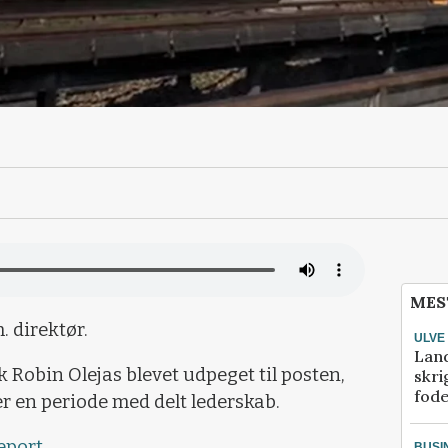
MES
. direktør.
ULVE
Lan
k Robin Olejas blevet udpeget til posten,
skri
fod
er en periode med delt lederskab.
eport
.
BUSI