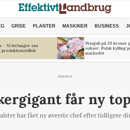
ÆG
GRISE
PLANTER
MASKINER
BUSINESS
J
Prisgab på 20 kroner p
 - Vi forlanger ens
vokser: Polsk kylling 
 produktionsvilkår
markedet
Annonce
ergigant får ny to
lster har fået ny øverste chef efter tidligere d