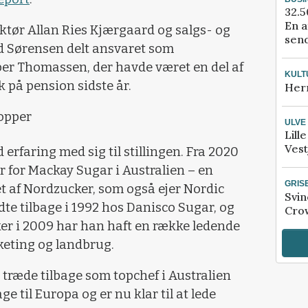
32.5
En a
ektør Allan Ries Kjærgaard og salgs- og
send
d Sørensen delt ansvaret som
sper Thomassen, der havde været en del af
KULT
k på pension sidste år.
Her
opper
ULVE
Lill
Vest
 erfaring med sig til stillingen. Fra 2020
r for Mackay Sugar i Australien – en
GRIS
et af Nordzucker, som også ejer Nordic
Svin
dte tilbage i 1992 hos Danisco Sugar, og
Crow
er i 2009 har han haft en række ledende
rketing og landbrug.
t træde tilbage som topchef i Australien
e til Europa og er nu klar til at lede