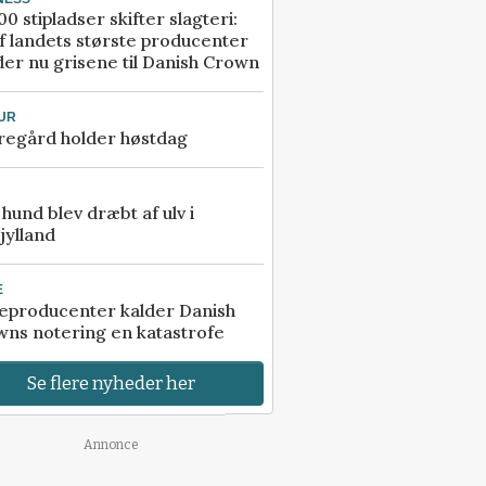
00 stipladser skifter slagteri:
f landets største producenter
er nu grisene til Danish Crown
UR
regård holder høstdag
e hund blev dræbt af ulv i
jylland
E
eproducenter kalder Danish
ns notering en katastrofe
Se flere nyheder her
Annonce