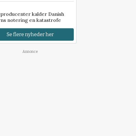
eproducenter kalder Danish
ns notering en katastrofe
Se flere nyheder her
Annonce